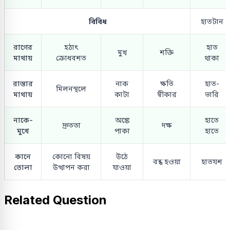
বিবিধ
হাতটান
রাগের
হঠাৎ
হাত
মুখ
শক্তি
মাথায়
ক্রোধবশত
থাকা
রাস্তার
নাক
ক্ষতি
হাত-
মিলনস্থলে
মাথায়
কাটা
স্বীকার
ভারি
নাকে-
অঙ্কে
হাতে
দ্রুততা
দক্ষ
মুখে
পাকা
হাতে
কানে
কোনো বিষয়
উঠে
বন্ধ হওয়া
হাতযশ
তোলা
উত্থাপন করা
যাওয়া
Related Question