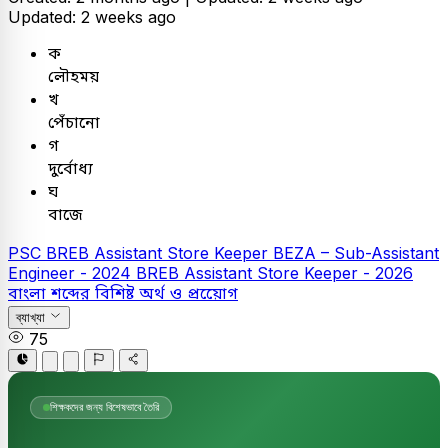
Updated: 2 weeks ago
ক
লৌহময়
খ
পেঁচানো
গ
দুর্বোধ্য
ঘ
বাজে
PSC
BREB Assistant Store Keeper
BEZA – Sub-Assistant
Engineer - 2024
BREB Assistant Store Keeper - 2026
বাংলা
শব্দের বিশিষ্ট অর্থ ও প্রয়োেগ
ব্যাখ্যা
75
শিক্ষকদের জন্য বিশেষভাবে তৈরি