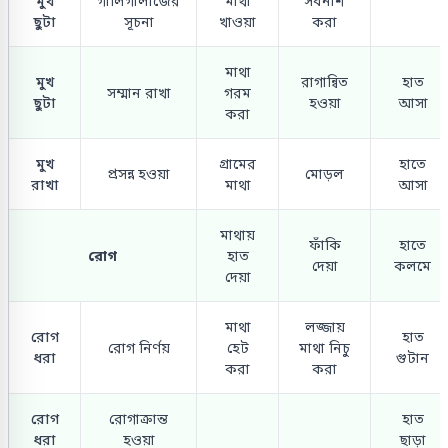
মুখ
গালিগালাজের
মাথা
সর্বনাশ
ছুটা
সূচনা
খাওয়া
করা
মাথা
মুখ
রাগান্বিত
হাত
সম্মান রাখা
গরম
ছুটা
হওয়া
আসা
করা
মুখ
গ্রামের
হাতে
প্রসন্ন হওয়া
মোড়ল
রাখা
মাথা
আসা
মাথায়
ফাঁকি
হাতে
রোগ
হাত
দেয়া
কলমে
দেয়া
মাথা
লজ্জায়
রোগ
হাত
রোগ নির্ণয়
হেট
মাথা নিচু
ধরা
গুটান
করা
করা
রোগ
রোগাক্রান্ত
হাত
ধরা
হওয়া
ছাড়া