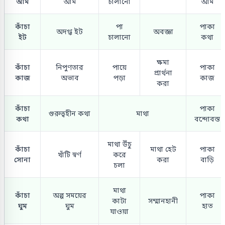
আম
আম
চালানো
আম
কাঁচা
পা
পাকা
অদগ্ধ ইট
অবজ্ঞা
ইট
চালানো
কথা
ক্ষমা
কাঁচা
নিপুণতার
পায়ে
পাকা
প্রার্থনা
কাজ
অভাব
পড়া
কাজ
করা
কাঁচা
পাকা
গুরুত্বহীন কথা
মাথা
কথা
বন্দোবস্ত
মাথা উঁচু
কাঁচা
মাথা হেট
পাকা
খাঁটি স্বর্ণ
করে
সোনা
করা
বাড়ি
চলা
মাথা
কাঁচা
অল্প সময়ের
পাকা
কাটা
সম্মানহানী
ঘুম
ঘুম
হাত
যাওয়া