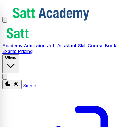
Academy
Admission
Job Assistant
Skill
Course
Book
Exams
Pricing
Others
Sign in