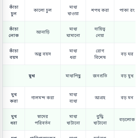
কাঁচা
মাথা
কালো চুল
শপথ করা
পাকা রং
চুল
খাওয়া
কাঁচা
মাথা
দায়িত্ব
আনাড়ি
লোক
ঘামানো
নেয়া
কাঁচা
মাথা
রোগ
অল্প বয়স
বড় ঘর
বয়স
ধরা
বিশেষ
মুখ
মাথাপিছু
জনপ্রতি
বড় মুখ
মুখ
মাথা
গালমন্দ করা
আগ্রহ
বড় মন
করা
ব্যথা
মুখ
স্বাদের
মাথা
বুদ্ধি
বড়লোক
ধরা
পরিবর্তন
খাটানো
খাটানো