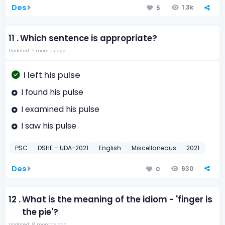
Des
1.3k
5
11 .
Which sentence is appropriate?
Updated: 7 months ago
I left his pulse
I found his pulse
I examined his pulse
I saw his pulse
PSC
DSHE – UDA-2021
English
Miscellaneous
2021
Des
630
0
12 .
What is the meaning of the idiom - 'finger is
the pie'?
Updated: 8 months ago