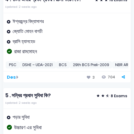
Updated: 2 weeks ago
ঈশ্বরচন্দ্র বিদ্যাসাগর
জ্যোতি মোহন বাগচী
ব্রাসি হ্যালহেড
রাজা রামমোহন
PSC
DSHE – UDA-2021
BCS
29th BCS Preli-2009
NBR ARO (
Des
704
3
5 .
সন্ধির প্রধান সুবিধা কি?
8 Exams
Updated: 2 weeks ago
পড়ার সুবিধা
উচ্চারণ এর সুবিধা