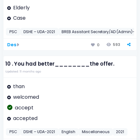
Elderly
Case
PSC
DSHE – UDA-2021
BREB Assistant Secretary/AD (Admin)-20
Des
593
0
10 .
You had better________the offer.
Updated: 11 months ago
than
welcomed
accept
accepted
PSC
DSHE – UDA-2021
English
Miscellaneous
2021