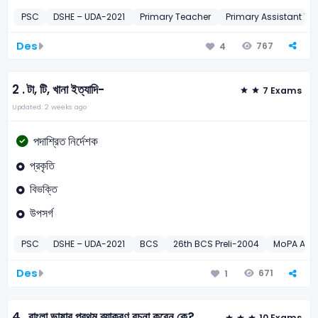
PSC
DSHE – UDA-2021
Primary Teacher
Primary Assistant Te
Des
767
4
2 .
টা, টি, খানা ইত্যাদি-
7 Exams
Updated: 2 weeks ago
পদাশ্রিত নির্দেশক
প্রকৃতি
বিভক্তি
উপসর্গ
PSC
DSHE – UDA-2021
BCS
26th BCS Preli-2004
MoPA Assi
Des
671
1
4 .
বাংলা ভাষার প্রথম ব্যাকরণ রচনা করেন কে?
10 Exams