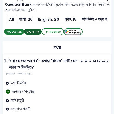
Question Bank
— যেখানে প্রতিটি প্রশ্নের সাথে রয়েছে নির্ভুল ব্যাখ্যাসহ সমাধাণ ও
PDF ডাউনলোডের সুবিধা।
All
বাংলা: 20
English: 20
গণিত: 15
কম্পিউটার ও 
MCQ:
61.2k
CQ:
57.1k
Practice
বাংলা
1 .
'বাবা কে বড্ড ভয় পায়'- এখানে 'বাবাকে' শব্দটি কোন
14 Exams
কারক ও বিভক্তি?
Updated: 2 weeks ago
কর্মে দ্বিতীয়া
অপাদানে দ্বিতীয়া
কর্মে চতুর্থী
অপাদানে পঞ্চমী