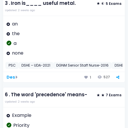
3 .
Iron is____ useful metal.
5 Exams
Updated: 2 weeks ago
an
the
a
none
PSC
DSHE – UDA-2021
DGNM Senior Staff Nurse-2016
DSHE – 
Des
527
1
6 .
The word 'precedence' means-
7 Exams
Updated: 2 weeks ago
Example
Priority