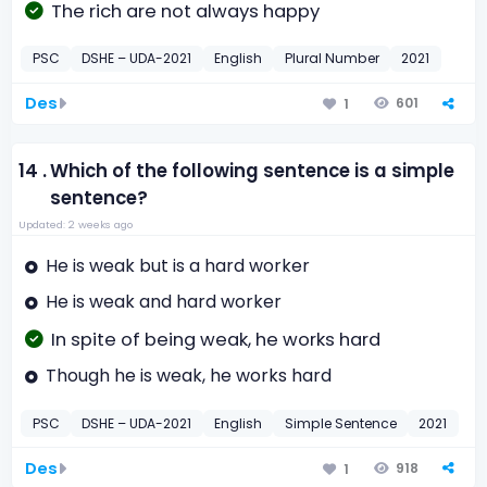
The rich are not always happy
PSC
DSHE – UDA-2021
English
Plural Number
2021
Des
601
1
14 .
Which of the following sentence is a simple
sentence?
Updated: 2 weeks ago
He is weak but is a hard worker
He is weak and hard worker
In spite of being weak, he works hard
Though he is weak, he works hard
PSC
DSHE – UDA-2021
English
Simple Sentence
2021
Des
918
1