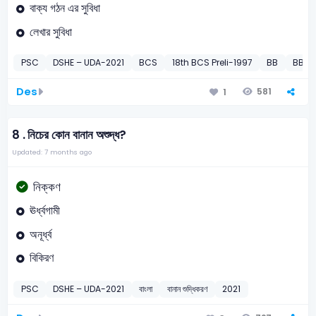
বাক্য গঠন এর সুবিধা
লেখার সুবিধা
PSC
DSHE – UDA-2021
BCS
18th BCS Preli-1997
BB
BB A
Des
581
1
8 .
নিচের কোন বানান অশুদ্ধ?
Updated: 7 months ago
নিক্কণ
ঊর্ধ্বগামী
অনূর্ধ্ব
বিকিরণ
PSC
DSHE – UDA-2021
বাংলা
বানান শুদ্ধিকরণ
2021