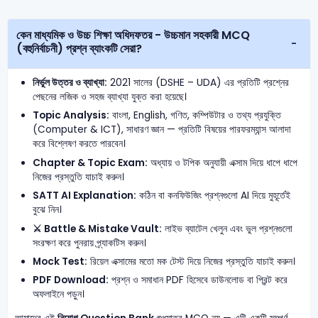
কেন মাধ্যমিক ও উচ্চ শিক্ষা অধিদফতর - উচ্চমান সহকারী MCQ
(বহুনির্বাচনী) প্রশ্ন ব্যাংকটি সেরা?
নির্ভুল উত্তর ও ব্যাখ্যা:
2021 সালের (DSHE – UDA) এর প্রতিটি প্রশ্নের
পেছনের লজিক ও সহজ ব্যাখ্যা যুক্ত করা হয়েছে।
Topic Analysis:
বাংলা, English, গণিত, কম্পিউটার ও তথ্য প্রযুক্তি
(Computer & ICT), সাধারণ জ্ঞান — প্রতিটি বিষয়ের পারফরম্যান্স আলাদা
করে বিশ্লেষণ করতে পারবেন।
Chapter & Topic Exam:
অধ্যায় ও টপিক অনুযায়ী এক্সাম দিয়ে ধাপে ধাপে
নিজের প্রস্তুতি যাচাই করুন।
SATT AI Explanation:
কঠিন বা কনফিউজিং প্রশ্নগুলো AI দিয়ে মুহূর্তেই
বুঝে নিন।
⚔️ Battle & Mistake Vault:
লাইভ ব্যাটেল খেলুন এবং ভুল প্রশ্নগুলো
সংরক্ষণ করে পুনরায় প্র্যাকটিস করুন।
Mock Test:
রিয়েল এক্সামের মতো মক টেস্ট দিয়ে নিজের প্রস্তুতি যাচাই করুন।
PDF Download:
প্রশ্ন ও সমাধান PDF হিসেবে ডাউনলোড বা প্রিন্ট করে
অফলাইনে পড়ুন।