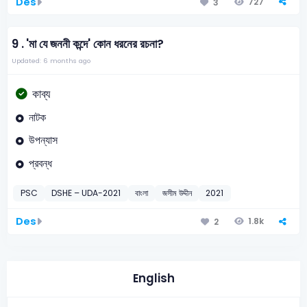
Des
727
3
9 .
'মা যে জননী কন্দে' কোন ধরনের রচনা?
Updated: 6 months ago
কাব্য
নাটক
উপন্যাস
প্রবন্ধ
PSC
DSHE – UDA-2021
বাংলা
জসীম উদ্দীন
2021
Des
1.8k
2
English