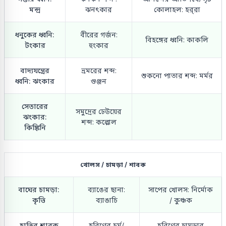
মন্দ্র
ঝনৎকার
কোলাহল: হর্‌রা
ধনুকের ধ্বনি:
বীরের গর্জন:
বিহঙ্গের ধ্বনি: কাকলি
টংকার
হুংকার
বাদ্যযন্ত্রের
ভ্রমরের শব্দ:
শুকনো পাতার শব্দ: মর্মর
ধ্বনি: ঝংকার
গুঞ্জন
সেতারের
সমুদ্রের ঢেউয়ের
ঝংকার:
শব্দ: কল্লোল
কিঙ্কিনি
খোলস / চামড়া / শাবক
বাঘের চামড়া:
ব্যাঙের ছানা:
সাপের খোলস: নির্মোক
কৃত্তি
ব্যাঙাচি
/ কুঞ্চক
হাতির শাবক
হরিণের চর্ম/
হরিণের চামড়ার