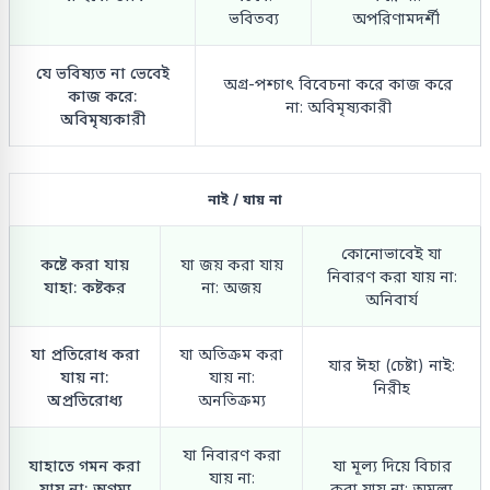
ভবিতব্য
অপরিণামদর্শী
যে ভবিষ্যত না ভেবেই
অগ্র-পশ্চাৎ বিবেচনা করে কাজ করে
কাজ করে:
না: অবিমৃষ্যকারী
অবিমৃষ্যকারী
নাই / যায় না
কোনোভাবেই যা
কষ্টে করা যায়
যা জয় করা যায়
নিবারণ করা যায় না:
যাহা: কষ্টকর
না: অজয়
অনিবার্য
যা প্রতিরোধ করা
যা অতিক্রম করা
যার ঈহা (চেষ্টা) নাই:
যায় না:
যায় না:
নিরীহ
অপ্রতিরোধ্য
অনতিক্রম্য
যা নিবারণ করা
যাহাতে গমন করা
যা মূল্য দিয়ে বিচার
যায় না:
যায় না: অগম্য
করা যায় না: অমূল্য