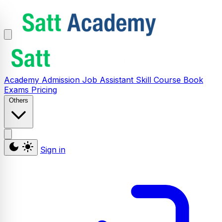
Academy
Admission
Job Assistant
Skill
Course
Book
Exams
Pricing
Others
Sign in