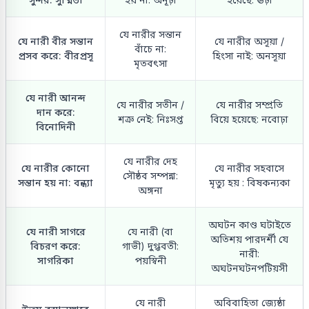
যে নারীর সন্তান
যে নারী বীর সন্তান
যে নারীর অসূয়া /
বাঁচে না:
প্রসব করে: বীরপ্রসূ
হিংসা নাই: অনসূয়া
মৃতবৎসা
যে নারী আনন্দ
যে নারীর সতীন /
যে নারীর সম্প্রতি
দান করে:
শত্রু নেই: নিঃসপ্ত
বিয়ে হয়েছে: নবোঢ়া
বিনোদিনী
যে নারীর দেহ
যে নারীর কোনো
যে নারীর সহবাসে
সৌষ্ঠব সম্পন্না:
সন্তান হয় না: বন্ধ্যা
মৃত্যু হয় : বিষকন্যকা
অঙ্গনা
অঘটন কাণ্ড ঘটাইতে
যে নারী সাগরে
যে নারী (বা
অতিশয় পারদর্শী যে
বিচরণ করে:
গাভী) দুগ্ধবতী:
নারী:
সাগরিকা
পয়স্বিনী
অঘটনঘটনপটিয়সী
যে নারী
অবিবাহিতা জ্যেষ্ঠা