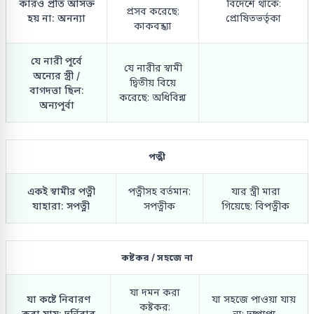
কারও প্রতি আসক্ত
বিদেশে থাকে:
প্রসব করেছে:
হয় না: অনন্যা
প্রোষিতভর্তৃকা
কাকবন্ধ্যা
যে নারী পূর্বে
যে নারীর স্বামী
অন্যের স্ত্রী /
দ্বিতীয় বিয়ে
বাগদত্তা ছিল:
করেছে: অধিবিন্না
অন্যপূর্বা
পত্নী
একই স্বামীর পত্নী
পত্নীসহ বর্তমান:
যার স্ত্রী মারা
যাহারা: সপত্নী
সপত্নীক
গিয়েছে: বিপত্নীক
কষ্টকর / সহজে না
যা দমন করা
যা কষ্টে নিবারণ
যা সহজে পাওয়া যায়
কষ্টকর:
করা যায়: দুর্নিবার
না: দুষ্প্রাপ্য