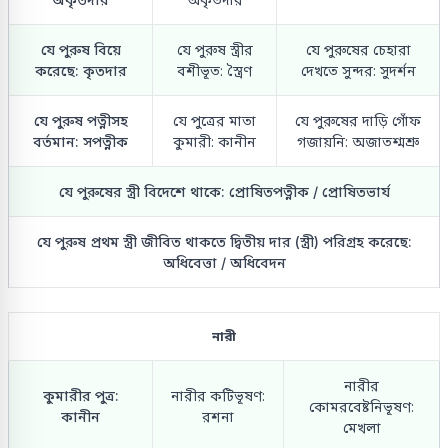
যে পুরুষ বিয়ে
যে পুরুষ স্ত্রীর
যে পুরুষের চেহারা
করেছে: কৃতদার
বশীভূত: স্ত্রৈণ
দেখতে সুন্দর: সুদর্শন
যে পুরুষ পত্নীসহ
যে পুত্রের মাতা
যে পুরুষের দাড়ি গোঁফ
বর্তমান: সপত্নীক
কুমারী: কানীন
গজায়নি: অজাতশ্মশ্রু
যে পুরুষের স্ত্রী বিদেশে থাকে: প্রোষিতপত্নীক / প্রোষিতভার্য
যে পুরুষ প্রথম স্ত্রী জীবিত থাকতে দ্বিতীয় দার (স্ত্রী) পরিগ্রহ করেছে:
অধিবেত্তা / অধিবেদন
নারী
নারীর
কুমারীর পুত্র:
নারীর কটিভূষণ:
কোমরবেষ্টনিভূষণ:
কানীন
রশনা
মেখলা