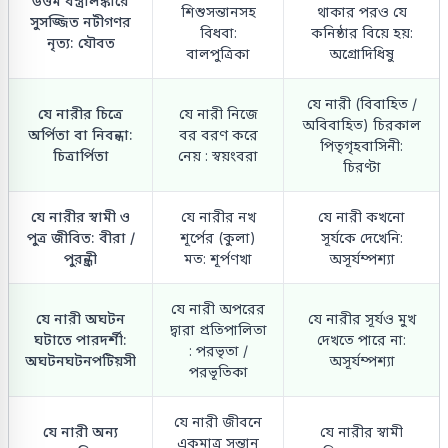
উত্তম বস্ত্রালঙ্কারে
শিশুসন্তানসহ
থাকার পরও যে
সুসজ্জিত নটীগণর
বিধবা:
কনিষ্ঠার বিয়ে হয়:
নৃত্য: যৌবত
বালপুত্রিকা
অগ্রোদিধিষু
যে নারী (বিবাহিত /
যে নারীর চিত্রে
যে নারী নিজে
অবিবাহিত) চিরকাল
অর্পিতা বা নিবন্ধা:
বর বরণ করে
পিতৃগৃহবাসিনী:
চিত্রার্পিতা
নেয় : স্বয়ংবরা
চিরণ্টা
যে নারীর স্বামী ও
যে নারীর নখ
যে নারী কখনো
পুত্র জীবিত: বীরা /
শূর্পের (কুলা)
সূর্যকে দেখেনি:
পুরন্ধ্রী
মত: শূর্পণখা
অসূর্যম্পশ্যা
যে নারী অপরের
যে নারী অঘটন
যে নারীর সূর্যও মুখ
দ্বারা প্রতিপালিতা
ঘটাতে পারদর্শী:
দেখতে পারে না:
: পরভৃতা /
অঘটনঘটনপটিয়সী
অসূর্যম্পশ্যা
পরভূতিকা
যে নারী জীবনে
যে নারী অন্য
যে নারীর স্বামী
একমাত্র সন্তান