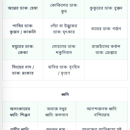
কোকিলের ডাক:
অশ্বের ডাক: হেষা
কুকুরের ডাক: বুক্কন
কুহু
পাখির ডাক:
পেঁচা বা উল্লুকের
বাঘের ডাক: গর্জন
কূজন / কাকলি
ডাক: ঘৃৎকার
ময়ূরের ডাক:
মোরগের ডাক:
রাজহাঁসের কর্কশ
কেকা
শকুনিবাদ
ডাক: ক্রেঙ্কার
সিংহের নাদ /
হাতির ডাক: বৃংহিত
ডাক: হুংকার
/ বৃংহণ
ধ্বনি
অলংকারের
অব্যক্ত মধুর
আনন্দজনক ধ্বনি:
ধ্বনি: শিঞ্জন
ধ্বনি: কলতান
নন্দিঘোষ
গম্ভীর ধ্বনি:
ঝনঝন শব্দ :
আনন্দের আতিশয্যে সৃষ্ট