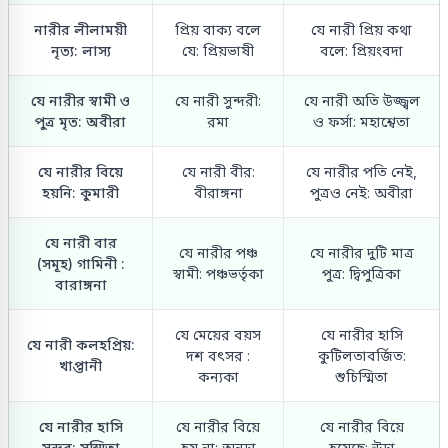
নারীর লীলাময়ী
প্রিয় বাক্য বলে
যে নারী প্রিয় কথা
নৃত্য: লাস্য
যে: প্রিয়ভাষী
বলে: প্রিয়ংবদা
যে নারীর স্বামী ও
যে নারী সুন্দরী:
যে নারী অতি উজ্জ্বল
পুত্র মৃত: অবীরা
রমা
ও ফর্সা: মহাশ্বেতা
যে নারীর বিয়ে
যে নারী বীর:
যে নারীর পতি নেই,
হয়নি: কুমারী
বীরাঙ্গনা
পুত্রও নেই: অবীরা
যে নারী বার
যে নারীর পঞ্চ
যে নারীর দুটি মাত্র
(সমূহ) গামিনী :
স্বামী: পঞ্চভর্তৃকা
পুত্র: দ্বিপুত্রিকা
বারাঙ্গনা
যে মেয়ের বয়স
যে নারীর হাসি
যে নারী কলহপ্রিয়:
দশ বৎসর :
কুটিলতাবর্জিত:
খাপ্তানী
কন্যকা
শুচিস্মিতা
যে নারীর হাসি
যে নারীর বিয়ে
যে নারীর বিয়ে
সুন্দর: সুস্মিতা
হয় না: অনূঢ়া
হয়েছে: ঊঢ়া