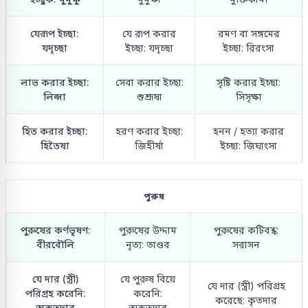
যেরূপ ইচ্ছা:
যে রূপ করার
রমণ বা সঙ্গমের
যদৃচ্ছা
ইচ্ছা: যদৃচ্ছা
ইচ্ছা: রিরংসা
লাভ করার ইচ্ছা:
সেবা করার ইচ্ছা:
সৃষ্টি করার ইচ্ছা:
লিপ্সা
শুশ্রূষা
সিসৃক্ষা
হিত করার ইচ্ছা:
হরণ করার ইচ্ছা:
হনন / হত্যা করার
হিতৈষা
জিহীর্ষা
ইচ্ছা: জিঘাংসা
পুরুষ
পুরুষের কর্ণভূষণ:
পুরুষের উদ্দাম
পুরুষের কটিবন্ধ:
বীরবৌলি
নৃত্য: তাণ্ডব
সরাসন
যে দার (স্ত্রী)
যে পুরুষ বিয়ে
যে দার (স্ত্রী) পরিগ্রহ
পরিগ্রহ করেনি:
করেনি:
করেছে: কৃতদার
অকৃতদার
অকৃতদার