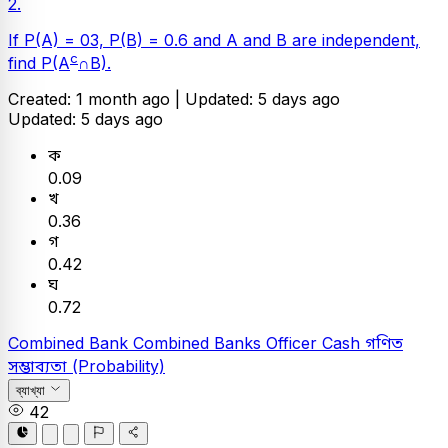
2.
If P(A) = 03, P(B) = 0.6 and A and B are independent,
c
find P(A
∩B).
Created: 1 month ago |
Updated: 5 days ago
Updated: 5 days ago
ক
0.09
খ
0.36
গ
0.42
ঘ
0.72
Combined Bank
Combined Banks Officer Cash
গণিত
সম্ভাব্যতা (Probability)
ব্যাখ্যা
42