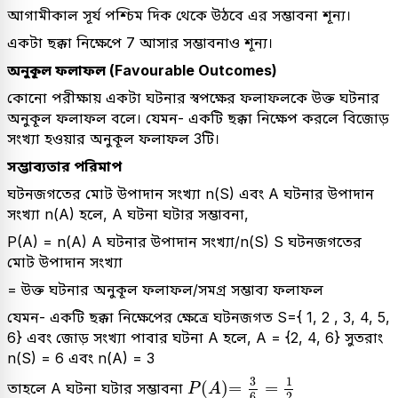
আগামীকাল সূর্য পশ্চিম দিক থেকে উঠবে এর সম্ভাবনা শূন্য।
একটা ছক্কা নিক্ষেপে 7 আসার সম্ভাবনাও শূন্য।
অনুকূল ফলাফল (Favourable Outcomes)
কোনো পরীক্ষায় একটা ঘটনার স্বপক্ষের ফলাফলকে উক্ত ঘটনার
অনুকূল ফলাফল বলে। যেমন- একটি ছক্কা নিক্ষেপ করলে বিজোড়
সংখ্যা হওয়ার অনুকূল ফলাফল 3টি।
সম্ভাব্যতার পরিমাপ
ঘটনজগতের মোট উপাদান সংখ্যা n(S) এবং A ঘটনার উপাদান
সংখ্যা n(A) হলে, A ঘটনা ঘটার সম্ভাবনা,
P(A) = n(A) A ঘটনার উপাদান সংখ্যা/n(S) S ঘটনজগতের
মোট উপাদান সংখ্যা
= উক্ত ঘটনার অনুকূল ফলাফল/সমগ্র সম্ভাব্য ফলাফল
যেমন- একটি ছক্কা নিক্ষেপের ক্ষেত্রে ঘটনজগত S={ 1, 2 , 3, 4, 5,
6} এবং জোড় সংখ্যা পাবার ঘটনা A হলে, A = {2, 4, 6} সুতরাং
n(S) = 6 এবং n(A) = 3
P
A
=
3
6
=
1
2
3
1
(
)
=
=
তাহলে A ঘটনা ঘটার সম্ভাবনা
P
A
2
6