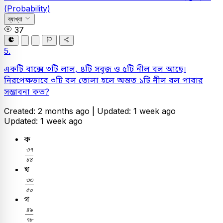
(Probability)
ব্যাখ্যা
37
5.
একটি বাক্সে ৩টি লাল, ৪টি সবুজ ও ৫টি নীল বল আছে।
নিরপেক্ষভাবে ৩টি বল তোলা হলে অন্তত ১টি নীল বল পাবার
সম্ভাবনা কত?
Created: 2 months ago |
Updated: 1 week ago
Updated: 1 week ago
ক
৩
৭
৪
৪
৩
৭
৪
৪
খ
৩
৩
৫
০
৩
৩
৫
০
গ
৪
৯
৭
৮
৪
৯
৭
৮