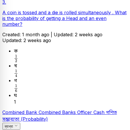
3.
A coin is tossed and a die is rolled simultaneously . What
is the probability of getting a Head and an even
number?
Created: 1 month ago |
Updated: 2 weeks ago
Updated: 2 weeks ago
ক
1
2
1
2
খ
1
4
1
4
গ
1
6
1
6
ঘ
1
Combined Bank
Combined Banks Officer Cash
গণিত
সম্ভাব্যতা (Probability)
ব্যাখ্যা