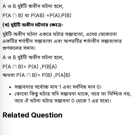
A ও B দুইটি স্বাধীন ঘটনা হলে,
∩
∩
P(A
B) বা P(AB) =P(A).P(B)
(খ) দুইটি অধীন ঘটনার ক্ষেত্রে-
দুইটি অধীন ঘটনা একত্রে ঘটার সম্ভাব্যতা, এদের যেকোনো
একটির শর্তহীন সম্ভাব্যতা এবং অপরটির শর্তাধীন সম্ভাব্যতার
গুণফলের সমান।
A ও B দুইটি অধীন ঘটনা হলে,
∩
∩
P(A
B)= P(A) ,P(B|A)
∩
∩
অথবা P(A
B)= P(B) ,P(A|B)
সম্ভাবনার সর্বোচ্চ মান 1 এবং সর্বনিম্ন মান 0।
কোনো কিছু ঘটার যদি সম্ভাবনা থাকে, তবে তা নিশ্চিত নয়,
তবে ঐ ঘটনা ঘটার সম্ভাবনা 0 থেকে 1 এর মধ্যে।
Related Question