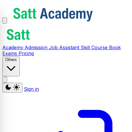
Academy
Admission
Job Assistant
Skill
Course
Book
Exams
Pricing
Others
Sign in