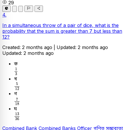
29
4.
In a simultaneous throw of a pair of dice, what is the
probability that the sum is greater than 7 but less than
12?
Created: 2 months ago |
Updated: 2 months ago
Updated: 2 months ago
ক
1
3
1
3
খ
5
12
5
12
গ
7
18
7
18
ঘ
13
36
13
36
Combined Bank
Combined Banks Officer
গণিত
সম্ভাব্যতা