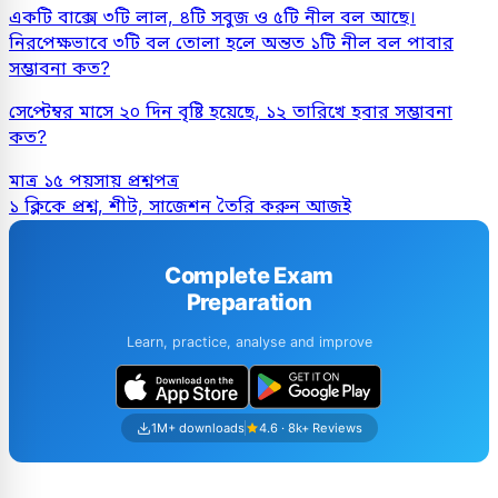
একটি বাক্সে ৩টি লাল, ৪টি সবুজ ও ৫টি নীল বল আছে।
নিরপেক্ষভাবে ৩টি বল তোলা হলে অন্তত ১টি নীল বল পাবার
সম্ভাবনা কত?
সেপ্টেম্বর মাসে ২০ দিন বৃষ্টি হয়েছে, ১২ তারিখে হবার সম্ভাবনা
কত?
মাত্র ১৫ পয়সায় প্রশ্নপত্র
১ ক্লিকে প্রশ্ন, শীট, সাজেশন তৈরি করুন আজই
Complete Exam
Preparation
Learn, practice, analyse and improve
1M+ downloads
4.6 · 8k+ Reviews