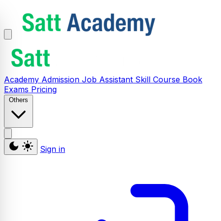
Academy
Admission
Job Assistant
Skill
Course
Book
Exams
Pricing
Others
Sign in