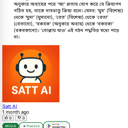
অনুকার অব্যয়ের পরে ‘আ’ প্রত্যয় যোগ করে যে ক্রিয়াপদ
গঠিত হয়, তাকে নামধাতু ক্রিয়া বলে। যেমন: ‘ঘুম’ (বিশেষ্য)
থেকে ‘ঘুমা’ (ঘুমানো), ‘বেত’ (বিশেষ্য) থেকে ‘বেতা’
(বেতানো), ‘বকবক’ (অনুকার অব্যয়) থেকে ‘বকবকা’
(বকবকানো)। ‘গোল্লায় যাও’ এই গঠন পদ্ধতির মধ্যে পড়ে
না।
Satt AI
1 month ago
0
0
MCQ:
6
Practice