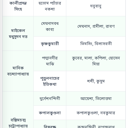
কালীপ্রসন্ন
হুতোম প্যাঁচার
দনুবানু
সিংহ
নকশা
মেঘনাদবধ
মেঘনাদ, প্রমীলা, রাবণ
কাব্য
মাইকেল
মধুসূদন দত্ত
কৃষ্ণকুমারী
ভিমসিং, বিলাসবতী
পদ্মানদীর
কুবের, মালা, কপিলা, হোসেন
মাঝি
মিয়া
মানিক
বন্দ্যোপাধ্যায়
পুতুলনাচের
শশী, কুসুম
ইতিকথা
দুর্গেশনন্দিনী
আয়েশা, তিলোত্তমা
কপালকুণ্ডলা
কপালকুণ্ডলা, নবকুমার
বঙ্কিমচন্দ্র
চট্টোপাধ্যায়
বিষবৃক্ষ
কুন্দনন্দিনী, নগেন্দ্রনাথ