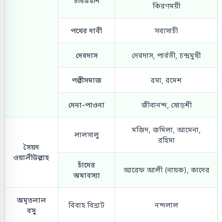
চরিত্রহীন
কিরণময়ী
পথের দাবী
সব্যসাচী
দেবদাস
দেবদাস, পার্বতী, চন্দ্রমুখী
পল্লীসমাজ
রমা, রমেশ
দেনা-পাওনা
জীবানন্দ, ষোড়শী
মজিদ, জমিলা, আমেনা,
লালসালু
রহিমা
সৈয়দ
ওয়ালীউল্লাহ
চাঁদের
আরেফ আলী (নায়ক), কাদের
অমাবস্যা
অমৃতলাল
বিবাহ বিভ্রাট
নন্দলাল
বসু