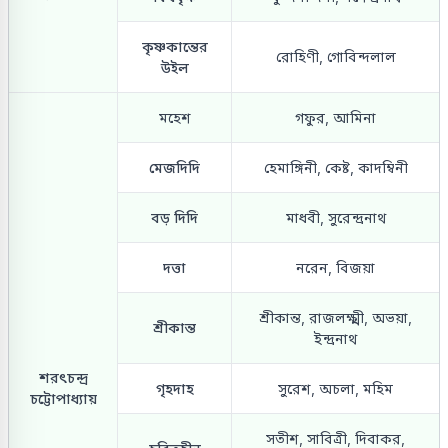
কৃষ্ণকান্তের
রোহিণী, গোবিন্দলাল
উইল
মহেশ
গফুর, আমিনা
মেজদিদি
হেমাঙ্গিনী, কেষ্ট, কাদম্বিনী
বড় দিদি
মাধবী, সুরেন্দ্রনাথ
দত্তা
নরেন, বিজয়া
শ্রীকান্ত, রাজলক্ষ্মী, অভয়া,
শ্রীকান্ত
ইন্দ্রনাথ
শরৎচন্দ্র
গৃহদাহ
সুরেশ, অচলা, মহিম
চট্টোপাধ্যায়
সতীশ, সাবিত্রী, দিবাকর,