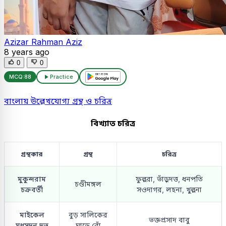
Azizar Rahman Aziz
8 years ago
0
0
MCQ:
88
Practice
বাংলায় উল্লেখযোগ্য গ্রন্থ ও চরিত্র
বিখ্যাত চরিত্র
গ্রন্থকার
গ্রন্থ
চরিত্র
মুকুন্দরাম
ফুল্লরা, ভাঁড়ুদত্ত, ধনপতি
চণ্ডীমঙ্গল
চক্রবর্তী
সওদাগর, লহনা, খুল্লনা
মাইকেল
বুড় সালিকের
ভক্তপ্রসাদ বাবু
মধুসূদন দত্ত
ঘাড়ে রোঁ