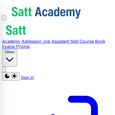
Academy
Admission
Job Assistant
Skill
Course
Book
Exams
Pricing
Others
Sign in