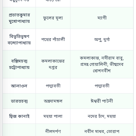
প্রভাতকুমার
ফুলের মূল্য
ম্যাগী
মুখোপাধ্যায়
বিভূতিভূষণ
পথের পাঁচালী
অপু, দুর্গা
বন্দ্যোপাধ্যায়
কমলাকান্ত, নসীরাম বাবু,
বঙ্কিমচন্দ্র
কমলাকান্তের
প্রসন্ন গোয়ালিনী, ভীষ্মদেব
চট্টোপাধ্যায়
দপ্তর
খোশনবীশ
আলাওল
পদ্মাবতী
পদ্মাবতী
ভারতচন্দ্র
অন্নদামঙ্গল
ঈশ্বরী পাটনী
দ্বিজ কানাই
মহুয়া পালা
নদের চাঁদ, মহুয়া
নীলদর্পণ
নবীন মাধব, তোরাপ