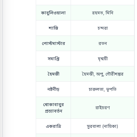
কাবুলিওয়ালা
রহমত, মিনি
শাস্তি
চন্দরা
পোস্টমাস্টার
রতন
সমাপ্তি
মৃন্ময়ী
হৈমন্তী
হৈমন্তী, অপু, গৌরীশঙ্কর
নষ্টনীড়
চারুলতা, ভূপতি
খোকাবাবুর
রাইচরণ
প্রত্যাবর্তন
একরাত্রি
সুরবালা (নায়িকা)