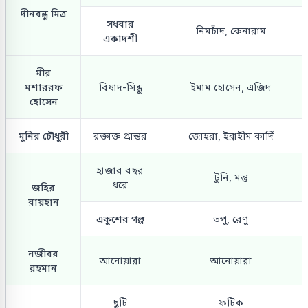
দীনবন্ধু মিত্র
সধবার
নিমচাঁদ, কেনারাম
একাদশী
মীর
মশাররফ
বিষাদ-সিন্ধু
ইমাম হোসেন, এজিদ
হোসেন
মুনির চৌধুরী
রক্তাক্ত প্রান্তর
জোহরা, ইব্রাহীম কার্দি
হাজার বছর
টুনি, মন্তু
ধরে
জহির
রায়হান
একুশের গল্প
তপু, রেণু
নজীবর
আনোয়ারা
আনোয়ারা
রহমান
ছুটি
ফটিক