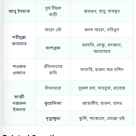
সূর্য দীঘল
আবু ইসহাক
জয়গুন, হাসু, মায়মুন
বাড়ী
সারেং বৌ
কদম সারেং, নবিতুন
শহীদুল্লা
কায়সার
হুরমতি, লেকু, রমজান,
সংশপ্তক
আনোয়ার
শওকত
ক্রীতদাসের
তাতারি, হারুন অর রশিদ
ওসমান
হাসি
বাঁধনহারা
নুরুল হুদা, মাহবুবা, রাবেয়া
কাজী
নজরুল
কুহেলিকা
জাহাঙ্গীর, হারুন, প্রমথ
ইসলাম
মৃত্যুক্ষুধা
কুর্শি, প্যাকালে, মেজো বউ