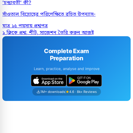
'চন্দ্রাবতী' কী?
সাঁওতাল বিদ্রোহের পরিপেক্ষিতে রচিত উপন্যাস-
মাত্র ১৫ পয়সায় প্রশ্নপত্র
১ ক্লিকে প্রশ্ন, শীট, সাজেশন তৈরি করুন আজই
Complete Exam
Preparation
Learn, practice, analyse and improve
1M+ downloads
4.6 · 8k+ Reviews