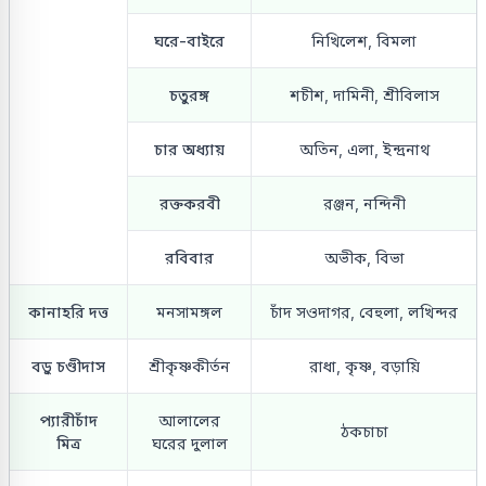
ঘরে-বাইরে
নিখিলেশ, বিমলা
চতুরঙ্গ
শচীশ, দামিনী, শ্রীবিলাস
চার অধ্যায়
অতিন, এলা, ইন্দ্রনাথ
রক্তকরবী
রঞ্জন, নন্দিনী
রবিবার
অভীক, বিভা
কানাহরি দত্ত
মনসামঙ্গল
চাঁদ সওদাগর, বেহুলা, লখিন্দর
বড়ু চণ্ডীদাস
শ্রীকৃষ্ণকীর্তন
রাধা, কৃষ্ণ, বড়ায়ি
প্যারীচাঁদ
আলালের
ঠকচাচা
মিত্র
ঘরের দুলাল