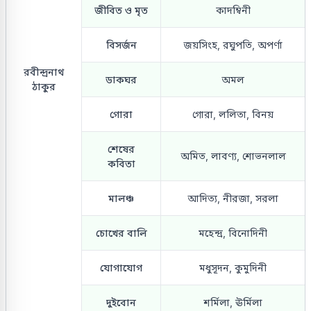
জীবিত ও মৃত
কাদম্বিনী
বিসর্জন
জয়সিংহ, রঘুপতি, অপর্ণা
রবীন্দ্রনাথ
ডাকঘর
অমল
ঠাকুর
গোরা
গোরা, ললিতা, বিনয়
শেষের
অমিত, লাবণ্য, শোভনলাল
কবিতা
মালঞ্চ
আদিত্য, নীরজা, সরলা
চোখের বালি
মহেন্দ্র, বিনোদিনী
যোগাযোগ
মধুসূদন, কুমুদিনী
দুইবোন
শর্মিলা, ঊর্মিলা