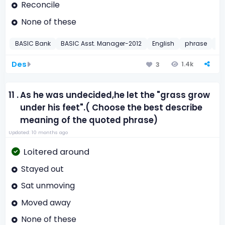
Reconcile
None of these
BASIC Bank
BASIC Asst. Manager-2012
English
phrase
20
Des
1.4k
3
11 .
As he was undecided,he let the "grass grow
under his feet".( Choose the best describe
meaning of the quoted phrase)
Updated: 10 months ago
Loitered around
Stayed out
Sat unmoving
Moved away
None of these