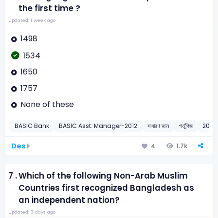
the first time ?
Updated: 1 week ago
1498
1534
1650
1757
None of these
BASIC Bank
BASIC Asst. Manager-2012
সাধারণ জ্ঞান
পর্তুগিজ
2012
Des
1.7k
4
7 .
Which of the following Non-Arab Muslim
Countries first recognized Bangladesh as
an independent nation?
Updated: 3 days ago