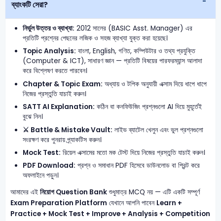
ব্যাংকটি সেরা?
নির্ভুল উত্তর ও ব্যাখ্যা:
2012 সালের (BASIC Asst. Manager) এর
প্রতিটি প্রশ্নের পেছনের লজিক ও সহজ ব্যাখ্যা যুক্ত করা হয়েছে।
Topic Analysis:
বাংলা, English, গণিত, কম্পিউটার ও তথ্য প্রযুক্তি
(Computer & ICT), সাধারণ জ্ঞান — প্রতিটি বিষয়ের পারফরম্যান্স আলাদা
করে বিশ্লেষণ করতে পারবেন।
Chapter & Topic Exam:
অধ্যায় ও টপিক অনুযায়ী এক্সাম দিয়ে ধাপে ধাপে
নিজের প্রস্তুতি যাচাই করুন।
SATT AI Explanation:
কঠিন বা কনফিউজিং প্রশ্নগুলো AI দিয়ে মুহূর্তেই
বুঝে নিন।
⚔️ Battle & Mistake Vault:
লাইভ ব্যাটেল খেলুন এবং ভুল প্রশ্নগুলো
সংরক্ষণ করে পুনরায় প্র্যাকটিস করুন।
Mock Test:
রিয়েল এক্সামের মতো মক টেস্ট দিয়ে নিজের প্রস্তুতি যাচাই করুন।
PDF Download:
প্রশ্ন ও সমাধান PDF হিসেবে ডাউনলোড বা প্রিন্ট করে
অফলাইনে পড়ুন।
আমাদের এই
নিয়োগ Question Bank
শুধুমাত্র MCQ নয় — এটি একটি সম্পূর্ণ
Exam Preparation Platform
যেখানে আপনি পাবেন
Learn +
Practice + Mock Test + Improve + Analysis + Competition