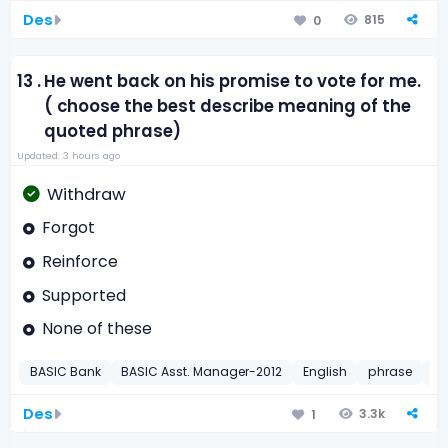
Des
815
0
13 .
He went back on his promise to vote for me.
( choose the best describe meaning of the
quoted phrase)
Updated: 3 hours ago
Withdraw
Forgot
Reinforce
Supported
None of these
BASIC Bank
BASIC Asst. Manager-2012
English
phrase
20
Des
3.3k
1