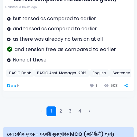
Updated: 3 hours ago
but tensed as compared to earlier
and tensed as compared to earlier
as there was already no tension at all
and tension free as compared to earlier
None of these
BASIC Bank
BASIC Asst. Manager-2012
English
Sentence Co
Des
503
1
‹
1
2
3
4
›
কেন বেসিক ব্যাংক - সহকারী ব্যবস্থাপক MCQ (বহুনির্বাচনী) প্রশ্ন