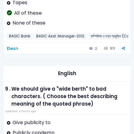
Tapes
All of these
None of these
BASIC Bank
BASIC Asst. Manager-2012
কম্পিউটার ও তথ্য প্রযুক্তি (C
Des
911
2
English
9 .
We should give a "wide berth" to bad
characters. ( Choose the best describing
meaning of the quoted phrase)
Updated: 3 hours ago
Give publicity to
Publicly condemn