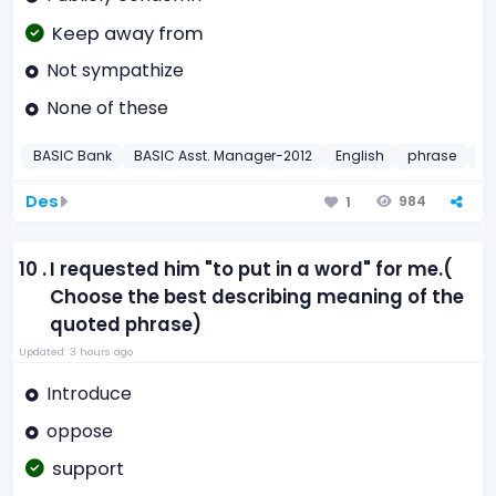
Keep away from
Not sympathize
None of these
BASIC Bank
BASIC Asst. Manager-2012
English
phrase
20
Des
984
1
10 .
I requested him "to put in a word" for me.(
Choose the best describing meaning of the
quoted phrase)
Updated: 3 hours ago
Introduce
oppose
support