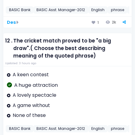
BASIC Bank
BASIC Asst. Manager-2012
English
phrase
20
Des
2k
1
12 .
The cricket match proved to be "a big
draw".( Choose the best describing
meaning of the quoted phrase)
Updated: 3 hours ago
A keen contest
A huge attraction
A lovely spectacle
A game without
None of these
BASIC Bank
BASIC Asst. Manager-2012
English
phrase
20