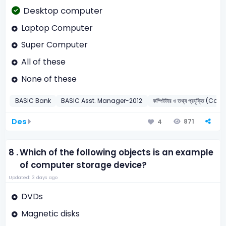
Desktop computer
Laptop Computer
Super Computer
All of these
None of these
BASIC Bank
BASIC Asst. Manager-2012
কম্পিউটার ও তথ্য প্রযুক্তি (C
Des
871
4
8 .
Which of the following objects is an example
of computer storage device?
Updated: 3 days ago
DVDs
Magnetic disks