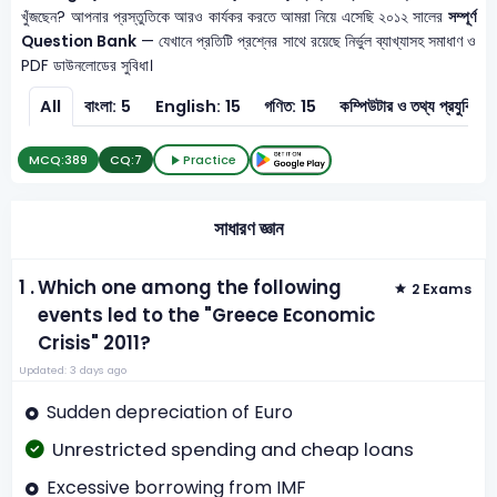
খুঁজছেন? আপনার প্রস্তুতিকে আরও কার্যকর করতে আমরা নিয়ে এসেছি ২০১২ সালের
সম্পূর্ণ
Question Bank
— যেখানে প্রতিটি প্রশ্নের সাথে রয়েছে নির্ভুল ব্যাখ্যাসহ সমাধাণ ও
PDF ডাউনলোডের সুবিধা।
All
বাংলা: 5
English: 15
গণিত: 15
কম্পিউটার ও তথ্
MCQ:
389
CQ:
7
Practice
সাধারণ জ্ঞান
1 .
Which one among the following
2 Exams
events led to the "Greece Economic
Crisis" 2011?
Updated: 3 days ago
Sudden depreciation of Euro
Unrestricted spending and cheap loans
Excessive borrowing from IMF