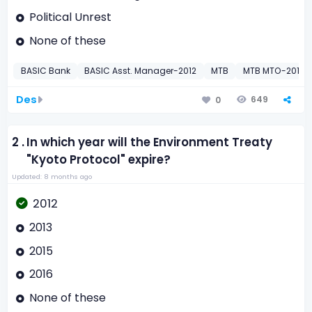
Political Unrest
None of these
BASIC Bank
BASIC Asst. Manager-2012
MTB
MTB MTO-2013
Des
649
0
2 .
In which year will the Environment Treaty
"Kyoto Protocol" expire?
Updated: 8 months ago
2012
2013
2015
2016
None of these