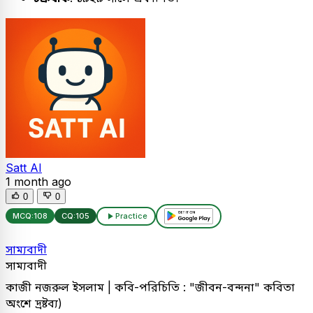
Satt AI
1 month ago
0
0
MCQ:
108
CQ:
105
Practice
সাম্যবাদী
সাম্যবাদী
কাজী নজরুল ইসলাম | কবি-পরিচিতি : "জীবন-বন্দনা" কবিতা
অংশে দ্রষ্টব্য)