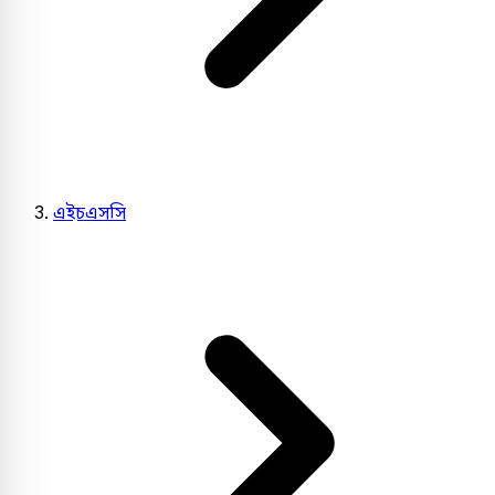
এইচএসসি