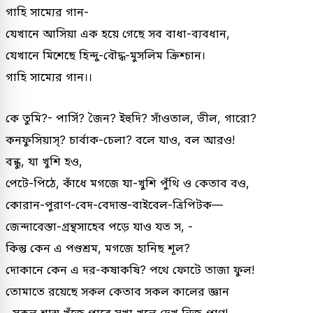
গাহি সাম্যের গান-
যেখানে আসিয়া এক হয়ে গেছে সব বাধা-ব্যবধান,
যেখানে মিশেছে হিন্দু-বৌদ্ধ-মুসলিম ক্রিশ্চান।
গাহি সাম্যের গান।।
কে তুমি?- পার্সি? জৈন? ইহুদি? সাঁওতাল, ভীল, গারো?
কনফুসিয়াস্? চার্বাক-চেলা? বলে যাও, বল আরও!
বন্ধু, যা খুশি হও,
পেটে-পিঠে, কাঁধে মগজে যা-খুশি পুঁথি ও কেতাব বও,
কোরান-পুরাণ-বেদ-বেদান্ত-বাইবেল-ত্রিপিটক—
জেন্দাবেস্তা-গ্রন্থসাহেব পড়ে যাও যত স, -
কিন্তু কেন এ পণ্ডশ্রম, মগজে হানিছ শূল?
দোকানে কেন এ দর-কষাকষি? পথে ফোটে তাজা ফুল!
তোমাতে রয়েছে সকল কেতাব সকল কালের জ্ঞান
, সকল শাস্ত্র খুঁজে পাবে সখা খুলে দেখ নিজ প্রাণ!