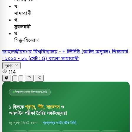
খ
সাম্যবাদী
গ
সুরলহরী
ঘ
সিন্ধু-হিন্দোল
জাহানঙ্গীরনগর বিশ্ববিদ্যালয় - F ইউনিট (আইন অনুষদ) শিক্ষাবর্ষ
: ২০২০ - ২১ (সেট : G)
বাংলা
সাম্যবাদী
ব্যাখ্যা
114
শিক্ষকদের জন্য বিশেষভাবে তৈরি
১ ক্লিকে
প্রশ্ন, শীট, সাজেশন
ও
অনলাইন পরীক্ষা তৈরির সফটওয়্যার!
শুধু প্রশ্ন সিলেক্ট করুন —
প্রশ্নপত্র অটোমেটিক তৈরি!