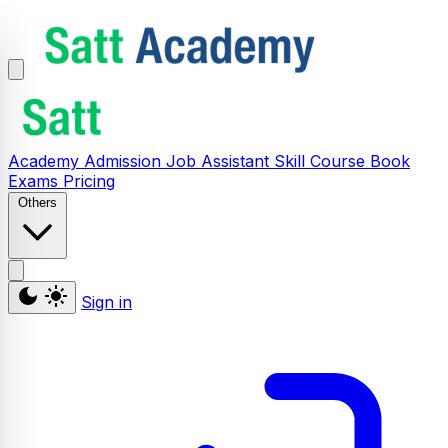
Academy
Admission
Job Assistant
Skill
Course
Book
Exams
Pricing
Others
Sign in