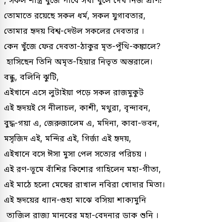
তোমাতে রয়েছে সকল ধর্ম, সকল যুগাবতার,
তোমার হৃদয় বিশ্ব-দেউল সকলের দেবতার ।
কেন খুঁজে ফের দেবতা-ঠাকুর মৃত-পুঁথি-কঙ্কালে?
হাসিছেন তিনি অমৃত-হিয়ার নিভৃত অন্তরালে।
বন্ধু, বলিনি ঝুটি,
এইখানে এসে লুটাইয়া পড়ে সকল রাজমুকুট
এই হৃদয়ই সে নীলাচল, কাশী, মথুরা, বৃন্দাবন,
বুদ্ধ-গয়া এ, জেরুজালেম এ, মদিনা, কাবা-ভবন,
মসৃজিদ এই, মন্দির এই, গির্জা এই হৃদয়,
এইখানে বসে ঈসা মুসা পেল সত্যের পরিচয় ।
এই রণ-ভূমে বাঁশির কিশোর গাহিলেন মহা-গীতা,
এই মাঠে হলো মেষের রাখাল নবিরা খোদার মিতা।
এই হৃদয়ের ধ্যান-গুহা মাঝে বসিয়া শাক্যমুনি
ত্যজিল রাজ্য মানবের মহা-বেদনার ডাক শুনি ।