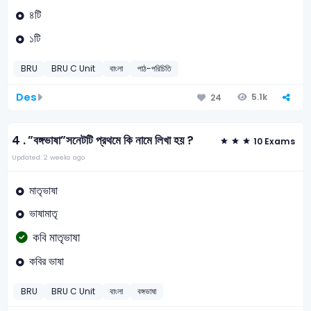
৪টি
১টি
BRU
BRU C Unit
বাংলা
পাঠ-পরিচিতি
Des
5.1k
24
4 .
”বঙ্গভাষা”সনেটটি প্রথমে কি নামে লিখা হয় ?
10 Exams
Updated: 2 weeks ago
মাতৃভাষা
ভাষামাতৃ
কবি মাতৃভাষা
কবির ভাষা
BRU
BRU C Unit
বাংলা
বঙ্গভাষা