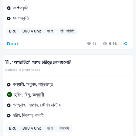
সং+স্কৃতি
সম+স্কৃতি
BRU
BRU A Unit
বাংলা
পাঠ-পরিচিতি
Des
6.5k
11
11 .
‘অপরাচিতা’ গল্পের চরিত্র কোনগুলো?
Updated: 8 months ago
কল্যাণী, অনুপম, শম্ভগুপ্ত
হরিশ, বিনু, কল্যাণী
শম্ভুনাথ, নিরুপম, স্টেশন মাস্টার
হরিশ, নিরুপম, কানাই
BRU
BRU A Unit
বাংলা
সাম্যবাদী