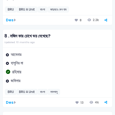
BRU
BRU A Unit
বাংলা
জাদুঘরে কেন যাব
Des
2.2k
8
8 .
মজিদ কার চোখে ভয় দেখেছে?
Updated: 10 months ago
আমেনার
হাসুনির মা
রহিমার
জমিলার
BRU
BRU A Unit
বাংলা
লালসালু
Des
4k
13