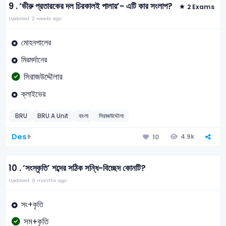
9 .
‘ভীরু প্রতারকের দল চিরকালই পালায়’- এটি কার সংলাপ?
2 Exams
Updated: 2 weeks ago
মোহনপালের
মিরমর্দানের
সিরাজউদ্দৌলার
ক্লাইভের
BRU
BRU A Unit
বাংলা
সিরাজউদ্দৌলা
Des
4.9k
10
10 .
‘সংস্কৃতি’ শব্দের সঠিক সন্ধি-বিচ্ছেদ কোনটি?
Updated: 9 months ago
সং+কৃতি
সম+কৃতি