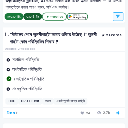
অধ্যায়ভিত্তিক প্র্যাকটিস, AI ডাউট সলভিং এবং রিয়েল এক্সাম অভিজ্ঞতা
— যা আপনার
প্রস্তুতিকে করবে আরও দ্রুত, স্মার্ট এবং কার্যকর।
MCQ:
11k
CQ:
5.7k
Practice
1 .
“উঠানের শেষে তুলসীগাছটা আবার শুকিয়ে উঠেছে ।” তুলসী
2 Exams
গাছটা কোন পরিস্থিতির শিকার ?
Updated: 2 weeks ago
সামাজিক পরিস্থিতি
অর্থনৈতিক পরিস্থিতি
রাজনৈতিক পরিস্থিতি
সাংস্কৃতিক পরিস্থিতি
BRU
BRU C Unit
বাংলা
একটি তুলসী গাছের কাহিনি
Des
2.7k
24