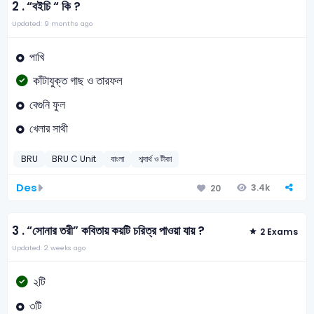
2 .
“বইচি “ কি ?
Updated: 9 months ago
পাখি
কাঁটাযুক্ত গাছ ও তারফল
বেগুনি ফুল
খেলার সাথী
BRU
BRU C Unit
বাংলা
শব্দার্থ ও টীকা
Des
3.4k
20
3 .
“সোনার তরী” কবিতায় কয়টি চরিত্র পাওয়া যায় ?
2 Exams
Updated: 2 weeks ago
২টি
৩টি