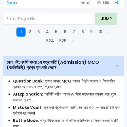
Des
1.5k
10
JUMP
‹
1
2
3
4
5
6
7
8
9
10
...
524
525
›
কেন এইচএসসি বাংলা ১ম পত্র ভর্তি (Admission) MCQ
(বহুনির্বাচনী) প্রশ্ন ব্যাংকটি সেরা?
Question Bank:
হাজার হাজার MCQ প্রশ্ন, নির্ভুল উত্তর ও বিস্তারিত
ব্যাখ্যাসহ সাজানো সম্পূর্ণ প্রশ্ন ব্যাংক।
AI Explanation:
প্রতিটি কঠিন প্রশ্ন AI দিয়ে সহজভাবে ব্যাখ্যা করে বুঝে
নেওয়ার সুযোগ।
Mistake Vault:
ভুল করা প্রশ্নগুলো অটো সেভ হয়ে যাবে — পরে রিভিউ করে
দুর্বলতা দূর করুন।
Battle Mode:
অন্য ইউজারদের সাথে লাইভ ব্যাটেল দিয়ে নিজের দক্ষতা যাচাই
করুন।