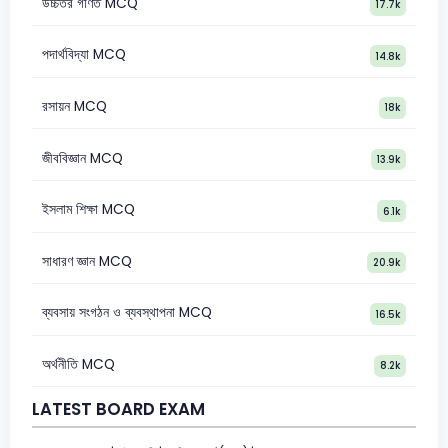
উচ্চতর গণিত MCQ
17.7k
পদার্থবিদ্যা MCQ
14.8k
রসায়ন MCQ
18k
জীববিজ্ঞান MCQ
13.9k
ইসলাম শিক্ষা MCQ
6.1k
সাধারণ জ্ঞান MCQ
20.9k
ব্যবসায় সংগঠন ও ব্যবস্থাপনা MCQ
16.5k
অর্থনীতি MCQ
8.2k
LATEST BOARD EXAM