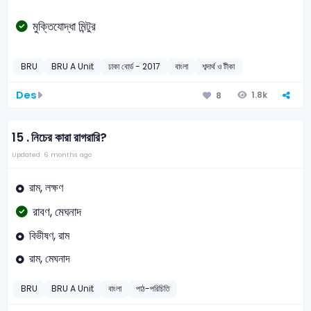
মুক্তিযোদ্ধা মিন্টুর
BRU
BRU A Unit
ঢাকা বোর্ড - 2017
বাংলা
শব্দার্থ ও টীকা
Des
1.8k
8
15 .
নিচের কারা রাগরারি?
Updated: 6 months ago
রাম, লক্ষণ
রাবণ, মেঘনাদ
বিভীষণ, রাম
রাম, মেঘনাদ
BRU
BRU A Unit
বাংলা
পাঠ-পরিচিতি