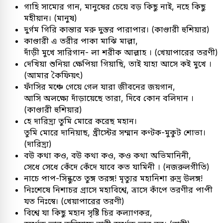
গাহি সাম্যের গান, মানুষের চেয়ে বড় কিছু নাই, নহে কিছু
মহীয়ান। (মানুষ)
দুর্গম গিরি কান্তার মরু দুস্তর পারাপার। (কাণ্ডারী হুশিয়ার)
কাণ্ডারী এ তরীর পাকা মাঝি মাল্লা,
দাঁড়ী মুখে সারিগান- লা শরীক আল্লাহ । (খেয়াপারের তরণী)
দেখিয়া শুনিয়া ক্ষেপিয়া গিয়াছি, তাই যাহা আসে কই মুখে ।
(আমার কৈফিয়ৎ)
ফাঁসির মঞ্চে গেয়ে গেল যারা জীবনের জয়গান,
আসি অলক্ষ্যে দাঁড়ায়েছে তারা, দিবে কোন বলিদান ।
(কাণ্ডারী হুশিয়ার)
হে দারিদ্র্য তুমি মোরে করেছ মহান।
তুমি মোরে দানিয়াছ, খ্রীস্টের সম্মান কণ্টক-মুকুট শোভা।
(দারিদ্র্য)
বউ কথা কও, বউ কথা কও, কও কথা অভিমানিনী,
সেধে সেধে কেঁদে কেঁদে যাবে কত যামিনী । (নজরুলগীতি)
নাচে পাপ-সিন্ধুতে তুঙ্গ তরঙ্গ! মৃত্যুর মহানিশা রুদ্র উলঙ্গ!
নিঃশেষে নিশাচর গ্রাসে মহাবিশ্বে, ত্রাসে কাঁপে তরণীর পাপী
যত নিঃস্বে। (খেয়াপারের তরণী)
বিশ্বে যা কিছু মহান সৃষ্টি চির কল্যাণকর,