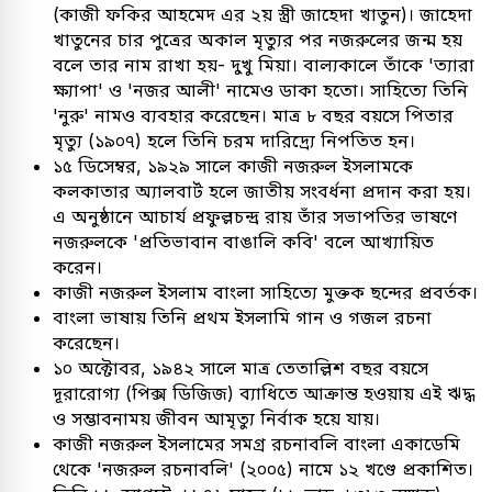
(কাজী ফকির আহমেদ এর ২য় স্ত্রী জাহেদা খাতুন)। জাহেদা
খাতুনের চার পুত্রের অকাল মৃত্যুর পর নজরুলের জন্ম হয়
বলে তার নাম রাখা হয়- দুখু মিয়া। বাল্যকালে তাঁকে 'ত্যারা
ক্ষ্যাপা' ও 'নজর আলী' নামেও ডাকা হতো। সাহিত্যে তিনি
'নুরু' নামও ব্যবহার করেছেন। মাত্র ৮ বছর বয়সে পিতার
মৃত্যু (১৯০৭) হলে তিনি চরম দারিদ্র্যে নিপতিত হন।
১৫ ডিসেম্বর, ১৯২৯ সালে কাজী নজরুল ইসলামকে
কলকাতার অ্যালবার্ট হলে জাতীয় সংবর্ধনা প্রদান করা হয়।
এ অনুষ্ঠানে আচার্য প্রফুল্লচন্দ্র রায় তাঁর সভাপতির ভাষণে
নজরুলকে 'প্রতিভাবান বাঙালি কবি' বলে আখ্যায়িত
করেন।
কাজী নজরুল ইসলাম বাংলা সাহিত্যে মুক্তক ছন্দের প্রবর্তক।
বাংলা ভাষায় তিনি প্রথম ইসলামি গান ও গজল রচনা
করেছেন।
১০ অক্টোবর, ১৯৪২ সালে মাত্র তেতাল্লিশ বছর বয়সে
দূরারোগ্য (পিক্স ডিজিজ) ব্যাধিতে আক্রান্ত হওয়ায় এই ঋদ্ধ
ও সম্ভাবনাময় জীবন আমৃত্যু নির্বাক হয়ে যায়।
কাজী নজরুল ইসলামের সমগ্র রচনাবলি বাংলা একাডেমি
থেকে 'নজরুল রচনাবলি' (২০০৫) নামে ১২ খণ্ডে প্রকাশিত।