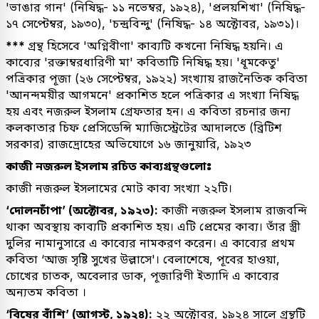
'ভাঙার গান' (নিষিদ্ধ- ১১ নভেম্বর, ১৯২৪), 'প্রলয়শিখা' (নিষিদ্ধ-
১৭ সেপ্টেম্বর, ১৯৩০), 'চন্দ্রবিন্দু' (নিষিদ্ধ- ১৪ অক্টোবর, ১৯৩১)।
***
গ্রন্থ হিসেবে 'অগ্নিবীণা' কাব্যটি কখনো নিষিদ্ধ হয়নি। এ
কাব্যের 'রক্তাম্বরধারিণী মা' কবিতাটি নিষিদ্ধ হয়। 'ধূমকেতু'
পত্রিকার পূজা (২৬ সেপ্টেম্বর, ১৯২২) সংখ্যায় রাজনৈতিক কবিতা
'আনন্দময়ীর আগমনে' প্রকাশিত হলে পত্রিকার এ সংখ্যা নিষিদ্ধ
হয় এবং নজরুল ইসলাম গ্রেফতার হন। এ কবিতা রচনার জন্য
কলকাতার চিফ প্রেসিডেন্সি ম্যাজিস্ট্রেটের আদালতে (ব্রিটিশ
সরকার) রাজদ্রোহের অভিযোগে ১৬ জানুয়ারি, ১৯২৩
কাজী নজরুল ইসলাম রচিত কাব্যগ্রন্থগুলোঃ
কাজী নজরুল ইসলামের মোট কাব্য সংখ্যা ২২টি।
‘দোলনচাঁপা’ (অক্টোবর, ১৯২৩):
কাজী নজরুল ইসলাম রাজবন্দি
থাকা অবস্থায় কাব্যটি প্রকাশিত হয়। এটি প্রেমের কাব্য। তাঁর স্ত্রী
দুলির নামানুসারে এ কাব্যের নামকরণ করেন। এ কাব্যের প্রথম
কবিতা ‘আজ সৃষ্টি সুখের উল্লাসে'। বেলাশেষে, পূবের হাওয়া,
চোখের চাতক, অবেলার ডাক, পূজারিণী ইত্যাদি এ কাব্যের
অন্যতম কবিতা ।
‘বিষের বাঁশি’ (আগস্ট, ১৯২৪):
২২ অক্টোবর, ১৯২৪ সালে গ্রন্থটি