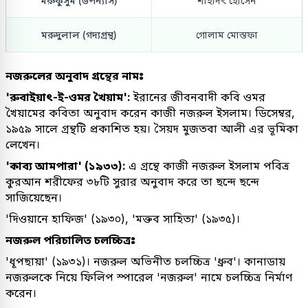
মরুকুসুম (উপন্যাস)
শাহাদৎ হোসেন
মরুদুলাল (গদ্যগ্রন্থ)
গোলাম মোস্তফা
নজরুলের অনুবাদ গ্রন্থের নামঃ
'রুবাইয়াৎ-ই-ওমর খৈয়াম':
ইরানের জীবনবাদী কবি ওমর
খৈয়ামের কবিতা অনুবাদ করেন কাজী নজরুল ইসলাম। ডিসেম্বর,
১৯৫৯ সালে গ্রন্থটি প্রকাশিত হয়। সৈয়দ মুজতবা আলী এর ভূমিকা
লেখেন।
'কাব্য আমপারা' (১৯৩৩):
এ গ্রন্থে কাজী নজরুল ইসলাম পবিত্র
কুরআন শরীফের ৩৮টি সুরার অনুবাদ করে তা ছন্দে ছন্দে
সাজিয়েছেন।
'দিওয়ানে হাফিজ' (১৯৩০), 'মক্তব সাহিত্য' (১৯৩৫)।
নজরুল পরিচালিত চলচ্চিত্রঃ
'ধূপছায়া' (১৯৩১)। নজরুল অভিনীত চলচ্চিত্র 'ধ্রুব'। কানাডায়
নজরুলকে নিয়ে ফিলিপ স্পারেল 'নজরুল' নামে চলচ্চিত্র নির্মাণ
করেন।