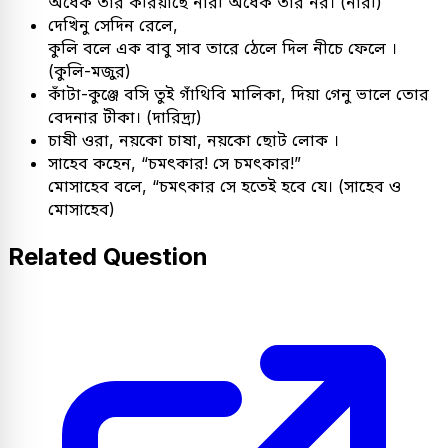
অর্ধেক তার করিয়াছে নারী অর্ধেক তার নর। (নারী)
দেখিনু সেদিন রেলে,
কুলি বলে এক বাবু সাব তারে ঠেলে দিল নীচে ফেলে ।
(কুলি-মজুর)
কাঁটা-কুঞ্জে বসি তুই গাঁথিবি মালিকা, দিয়া গেনু ভালে তোর
বেদনার টীকা। (দারিদ্র্য)
চাষী ওরা, নয়কো চাষা, নয়কো ছোট লোক ।
সাহেব কহেন, “চমৎকার! সে চমৎকার!”
মোসাহেব বলে, “চমৎকার সে হতেই হবে যে। (সাহেব ও
মোসাহেব)
Related Question