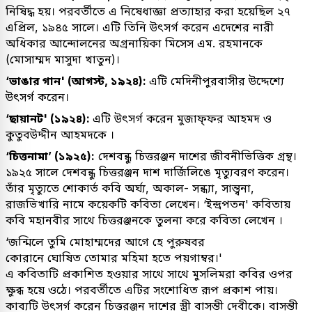
নিষিদ্ধ হয়। পরবর্তীতে এ নিষেধাজ্ঞা প্রত্যাহার করা হয়েছিল ২৭
এপ্রিল, ১৯৪৫ সালে। এটি তিনি উৎসর্গ করেন এদেশের নারী
অধিকার আন্দোলনের অগ্রনায়িকা মিসেস এম. রহমানকে
(মোসাম্মদ মাসুদা খাতুন)।
‘ভাঙার গান' (আগস্ট, ১৯২৪):
এটি মেদিনীপুরবাসীর উদ্দেশ্যে
উৎসর্গ করেন।
‘ছায়ানট' (১৯২৪):
এটি উৎসর্গ করেন মুজাফ্ফর আহমদ ও
কুতুবউদ্দীন আহমদকে ।
‘চিত্তনামা’ (১৯২৫):
দেশবন্ধু চিত্তরঞ্জন দাশের জীবনীভিত্তিক গ্রন্থ।
১৯২৫ সালে দেশবন্ধু চিত্তরঞ্জন দাশ দার্জিলিঙে মৃত্যুবরণ করেন।
তাঁর মৃত্যুতে শোকার্ত কবি অর্ঘ্য, অকাল- সন্ধ্যা, সান্ত্বনা,
রাজভিখারি নামে কয়েকটি কবিতা লেখেন। ‘ইন্দ্ৰপতন' কবিতায়
কবি মহানবীর সাথে চিত্তরঞ্জনকে তুলনা করে কবিতা লেখেন ।
‘জন্মিলে তুমি মোহাম্মদের আগে হে পুরুষবর
কোরানে ঘোষিত তোমার মহিমা হতে পয়গাম্বর।'
এ কবিতাটি প্রকাশিত হওয়ার সাথে সাথে মুসলিমরা কবির ওপর
ক্ষুব্ধ হয়ে ওঠে। পরবর্তীতে এটির সংশোধিত রূপ প্রকাশ পায়।
কাব্যটি উৎসর্গ করেন চিত্তরঞ্জন দাশের স্ত্রী বাসন্তী দেবীকে। বাসন্তী