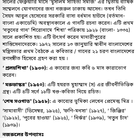
সালের ফেব্রুয়ারি মাসে 'মুসলিম সাহিত্য সমাজ' এর দ্বিতীয় বার্ষিক
সম্মেলনে যোগদানের জন্য নজরুল ঢাকায় আসেন। তখন তিনি
সৈয়দ আবুল হেসেনের সরকারি বাসা বর্ধমান হাউসে (বর্তমান-
বাংলা একাডেমি) অবস্থানকালে এ গানটি রচনা করেন। এটি প্রথম
‘নতুনের গান' শিরোনামে ‘শিখা’ পত্রিকায় ১৯২৮ (বাংলা- ১৩৩৫)
সালে প্রকাশিত হয়। এটি উৎসর্গ করেন মাদারীপুরের
শান্তিসেনাদেরকে। ১৯৭২ সালের ১৩ জানুয়ারি স্বাধীন বাংলাদেশের
মন্ত্রিসভার প্রথম বৈঠকে এ কবিতার / গানের ২১ চরণ বাংলাদেশের
রণসঙ্গীত হিসেবে গ্রহণ করা হয় ।
‘ প্রলয়শিখা' (১৯৩০):
এ কাব্যের জন্য কবি ৬ মাস কারাভোগ
করেন।
‘ মরুভাস্কর' (১৯৫০):
এটি হযরত মুহাম্মাদ (স) এর জীবনীভিত্তিক
গ্রন্থ। এটি ৪টি সর্গে ১৮টি খণ্ড-কবিতা নিয়ে রচিত।
‘শেষ সওগাত' (১৯৫৮):
এ কাব্যের ভূমিকা লেখেন প্রেমেন্দ্র মিত্র ।
‘সাম্যবাদী' (ডিসেম্বর, ১৯২৫), ‘ফণি-মনসা' (১৯২৭), ‘ জিঞ্জির'
'(১৯২৮), ‘পূবের হাওয়া' (১৯২৫), ‘ নির্ঝর’ (১৯৩৯), ‘নতুন চাঁদ'
(১৯৩৯)।
নজরুলের উপন্যাসঃ