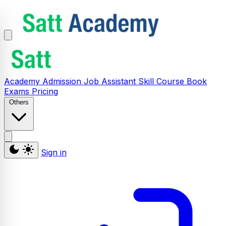
Academy
Admission
Job Assistant
Skill
Course
Book
Exams
Pricing
Others
Sign in