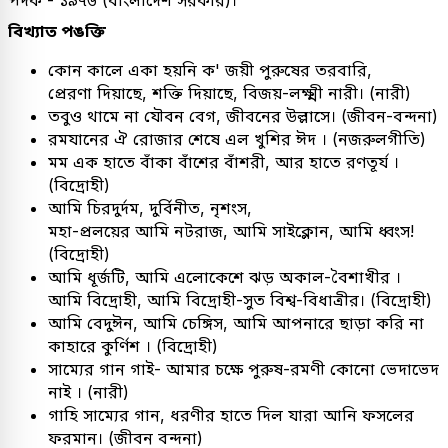
পদক'- ১৯৭৬ (বাংলাদেশ সরকার)।
বিখ্যাত পঙক্তি
কোন কালে একা হয়নি ক' জয়ী পুরুষের তরবারি,
প্রেরণা দিয়াছে, শক্তি দিয়াছে, বিজয়-লক্ষ্মী নারী। (নারী)
তবুও থামে না যৌবন বেগ, জীবনের উল্লাসে। (জীবন-বন্দনা)
রমযানের ঐ রোজার শেষে এল খুশির ঈদ । (নজরুলগীতি)
মম এক হাতে বাঁকা বাঁশের বাঁশরী, আর হাতে রণতূর্য ।
(বিদ্রোহী)
আমি চিরদুর্দম, দুর্বিনীত, নৃশংস,
মহা-প্রলয়ের আমি নটরাজ, আমি সাইক্লোন, আমি ধ্বংস!
(বিদ্রোহী)
আমি ধূর্জটি, আমি এলোকেশে ঝড় অকাল-বৈশাখীর ।
আমি বিদ্রোহী, আমি বিদ্রোহী-সুত বিশ্ব-বিধাত্রীর। (বিদ্রোহী)
আমি বেদুঈন, আমি চেঙ্গিস, আমি আপনারে ছাড়া করি না
কাহারে কুর্ণিশ । (বিদ্রোহী)
সাম্যের গান গাই- আমার চক্ষে পুরুষ-রমণী কোনো ভেদাভেদ
নাই । (নারী)
গাহি সাম্যের গান, ধরণীর হাতে দিল যারা আনি ফসলের
ফরমান। (জীবন বন্দনা)