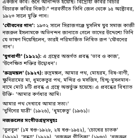
একজন কবি। শুনে আনন্দিত হয়েছি। বিদ্রোহী কবির বিচার
বিচারক কবির নিকট।” পরবর্তীতে তিনি জেল থেকে ১৫ অক্টোবর,
১৯২৩ সালে মুক্তি পান।
'যৌবনের গান':
১৯৩২ সালে সিরাজগঞ্জে মুসলিম যুব সমাজ কাজী
নজরুল ইসলামকে অভিনন্দন জানাতে গেলে তাদের উদ্দেশ্যে তিনি
যে ভাষণ দিয়েছিলেন, তারই পরিমার্জিত লিখিত রূপ 'যৌবনের
গান'।
'যুগবাণী' (১৯২২):
এ গ্রন্থের অন্তর্গত প্রবন্ধ 'ভাব ও কাজ',
'উপেক্ষিত শক্তির উদ্বোধন'।
'রুদ্রমঙ্গল' (১৯২৭):
রুদ্রমঙ্গল, আমার পথ, মোহরম, বিষ-বাণী,
ক্ষুদিরামের মা, ধূমকেতুর পথ, মন্দির ও মসজিদ, হিন্দু-মুসলমান-
নামে মোট ৮টি প্রবন্ধ এ গ্রন্থে অন্তর্ভুক্ত হয়েছে। এ প্রবন্ধের বিখ্যাত
উক্তি- 'আমার কর্ণধার আমি।
আমার পথ দেখাবে আমার সত্য।'
'দুর্দিনের যাত্রী' (১৯২৬), 'ধূমকেতু' (১৯৬১)।
নজরুলের সংগীতগ্রন্থসমূহঃ
'বুলবুল' (১ম খণ্ড-১৯২৮, ২য় খণ্ড-১৯৫২), 'চোখের চাতক'
(১৯২৯), 'সন্ধ্যা' (১৯২৯), 'নজরুল গীতিকা' (১৯৩০), 'নজরুল