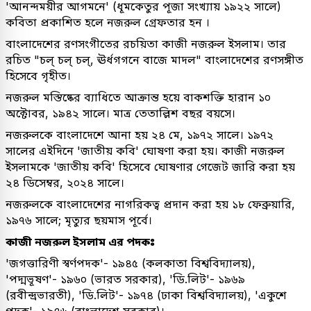
'আনন্দময়ীর আগমনে' (ধূমকেতুর পূজা সংখ্যায় ১৯২২ সালে)
কবিতা প্রকাশিত হলে নজরুল গ্রেফতার হন ।
বাংলাদেশের রণসংগীতের রচয়িতা কাজী নজরুল ইসলাম। তার
রচিত "চল্‌ চল্‌ চল্‌, ঊর্ধগগনে বাজে মাদল" বাংলাদেশের রণসঙ্গীত
হিসেবে গৃহীত।
নজরুল মস্তিষ্কের ব্যাধিতে আক্রান্ত হয়ে বাকশক্তি হারান ১০
অক্টোবর, ১৯৪২ সালে। মাত্র তেতাল্লিশ বছর বয়সে।
নজরুলকে বাংলাদেশে আনা হয় ২৪ মে, ১৯৭২ সালে। ১৯৭২
সালের এইদিনে 'জাতীয় কবি' ঘোষণা করা হয়। কাজী নজরুল
ইসলামকে 'জাতীয় কবি' হিসেবে ঘোষণার গেজেট জারি করা হয়
২৪ ডিসেম্বর, ২০২৪ সালে।
নজরুলকে বাংলাদেশের নাগরিকত্ব প্রদান করা হয় ১৮ ফেব্রুয়ারি,
১৯৭৬ সালে; মৃত্যুর ছয়মাস পূর্বে।
কাজী নজরুল ইসলাম এর পদকঃ
'জগত্তারিণী স্বর্ণপদক'- ১৯৪৫ (কলকাতা বিশ্ববিদ্যালয়),
'পদ্মভূষণ'- ১৯৬০ (ভারত সরকার), 'ডি.লিট'- ১৯৬৯
(রবীন্দ্রভারতী), 'ডি.লিট'- ১৯৭৪ (ঢাকা বিশ্ববিদ্যালয়), 'একুশে