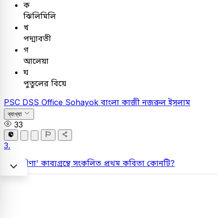
ক
ঝিলিমিলি
খ
পদ্মাবতী
গ
আলেয়া
ঘ
পুতুলের বিয়ে
PSC
DSS Office Sohayok
বাংলা
কাজী নজরুল ইসলাম
ব্যাখ্যা
33
3.
'অগ্নিবীণা' কাব্যগ্রন্থে সংকলিত প্রথম কবিতা কোনটি?
14 Exams
Created: 3 weeks ago |
Updated: 2 weeks ago
Updated: 2 weeks ago