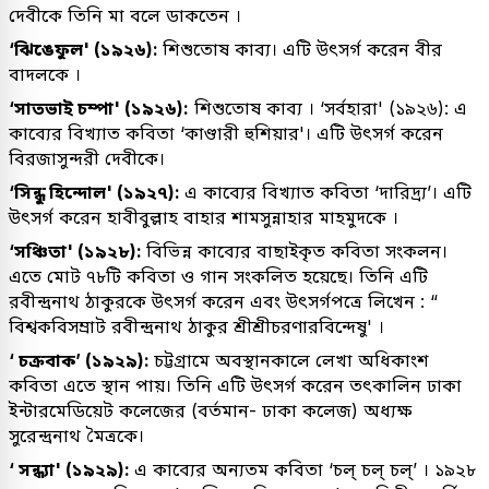
দেবীকে তিনি মা বলে ডাকতেন ।
‘ঝিঙেফুল' (১৯২৬):
শিশুতোষ কাব্য। এটি উৎসর্গ করেন বীর
বাদলকে ।
‘সাতভাই চম্পা' (১৯২৬):
শিশুতোষ কাব্য । ‘সর্বহারা' (১৯২৬): এ
কাব্যের বিখ্যাত কবিতা ‘কাণ্ডারী হুশিয়ার'। এটি উৎসর্গ করেন
বিরজাসুন্দরী দেবীকে।
‘সিন্ধু হিন্দোল' (১৯২৭):
এ কাব্যের বিখ্যাত কবিতা ‘দারিদ্র্য’। এটি
উৎসর্গ করেন হাবীবুল্লাহ বাহার শামসুন্নাহার মাহমুদকে ।
‘সঞ্চিতা' (১৯২৮):
বিভিন্ন কাব্যের বাছাইকৃত কবিতা সংকলন।
এতে মোট ৭৮টি কবিতা ও গান সংকলিত হয়েছে। তিনি এটি
রবীন্দ্রনাথ ঠাকুরকে উৎসর্গ করেন এবং উৎসর্গপত্রে লিখেন : “
বিশ্বকবিসম্রাট রবীন্দ্রনাথ ঠাকুর শ্রীশ্রীচরণারবিন্দেষু' ।
‘ চক্রবাক’ (১৯২৯):
চট্টগ্রামে অবস্থানকালে লেখা অধিকাংশ
কবিতা এতে স্থান পায়। তিনি এটি উৎসর্গ করেন তৎকালিন ঢাকা
ইন্টারমেডিয়েট কলেজের (বর্তমান- ঢাকা কলেজ) অধ্যক্ষ
সুরেন্দ্রনাথ মৈত্রকে।
‘ সন্ধ্যা' (১৯২৯):
এ কাব্যের অন্যতম কবিতা ‘চল্‌ চল্‌ চল্‌’ । ১৯২৮