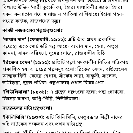
আন্দোলনকে সশস্ত্র বিপ্লবকে উপস্থাপন করা হয়েছে। এ উপন্যাসের
বিখ্যাত উক্তি- ‘নারী কুহেলিকা, ইহারা মায়াবিনীর জাত। ইহারা
সকল কল্যাণের পথে মায়াজাল পাতিয়া রাখিয়াছে। ইহারা গহন-
পথের কন্টক, রাজপথের দস্যু।'
কাজী নজরুলের গল্পগ্রন্থগুলোঃ
'ব্যথার দান' (ফেব্রুয়ারি, ১৯২২):
এটি তাঁর প্রথম প্রকাশিত
গল্পগ্রন্থ। এতে মোট ৬টি গল্প আছে- ব্যথার দান, হেনা, অতৃপ্ত
কামনা, বাদল-বরিষণে, ঘুমের ঘোরে, রাজবন্দীর চিঠি।
'রিক্তের বেদন' (১৯২৫):
প্রতিটি গল্পই সমকালীন বিভিন্ন পত্রিকায়
প্রকাশিত হয়। এ গ্রন্থের গল্পসমূহ হলো: রিক্তের বেদন, বাউণ্ডেলের
আত্মকাহিনী, মেহের-নেগার, সাঁঝের তারা, রাক্ষুসী, সালেক,
স্বামীহারা, দুরন্ত পথিক। গল্পগুলোর প্রধান বিষয় প্রেম।
'শিউলিমালা' (১৯৩১):
এ গ্রন্থের গল্পগুলো হলো: পদ্ম-গোখরো,
জিনের বাদশা, অগ্নি-গিরি, শিউলিমালা।
নজরুলের নাট্যগ্রন্থগুলোঃ
'ঝিলিমিলি' (১৯৩০):
এটি ঝিলিমিলি, সেতুবন্ধ ও শিল্পী নামের
৩টি নাটকের সংকলন এবং প্রথম নাট্যগ্রন্থ।