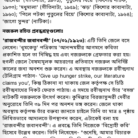
'আলেয়া' (গীতিনাট্য, ১৯৩১); 'পুতুলের বিয়ে' (কিশোর নাটক,
১৯৩৩); 'মধুমালা' (গীতিনাট্য, ১৯৫৯); 'ঝড়' (কিশোর কাব্যনাট্য,
১৯৬০); 'পিলে পটকা পুতুলের বিয়ে' (কিশোর কাব্যনাট্য, ১৯৬৪);
'জাগো সুন্দর' (নাটিকা)।
নজরুল রচিত প্রবন্ধগ্রন্থগুলোঃ
'রাজবন্দীর জবানবন্দী' (০৭/০১/১৯২৩):
এটি তিনি জেলে বসে
লেখেন। 'ধূমকেতু' পত্রিকায় 'আনন্দময়ীর আগমনে কবিতা
প্রকাশিত হলে তা নিষিদ্ধ হয় এবং নজরুলকে গ্রেফতার করা হয়।
হুগলী জেলে বৈষম্যমূলক আচরণের প্রতিবাদে নজরুল অনির্দিষ্ট
কালের জন্য অনশন শুরু করেন। এ অবস্থায় নজরুলকে রবীন্দ্রনাথ
টেলিগ্রাম পাঠান- 'Give up hunger strike, our literature
claims you', কিন্তু ঠিকানা না থাকায় জেল কর্তৃপক্ষ সে চিঠি
রবীন্দ্রনাথের নিকট ফেরত পাঠায়। এ সময়ে রবীন্দ্রনাথ তাঁর 'বসন্ত'
নাটকটি নজরুলকে উৎসর্গ করেন। কুমিল্লার বিরজাসুন্দরী দেবীর
অনুরোধে তিনি ৩৯ দিন পর অনশন ভঙ্গ করেন। জেলে থাকা
অবস্থায় কর্তৃপক্ষ তাঁর বক্তব্য জানতে চাইলে তিনি তা মাত্র ৪ পৃষ্ঠায়
লিখিতভাবে আদালতে উপস্থাপন করেন, এটাকেই বলা হয়
'রাজবন্দীর জবানবন্দী'। এ প্রবন্ধে তিনি নিজেকে 'বিদ্রোহী কবি'
হিসেবে উল্লেখ করেন। তিনি লিখেছেন- "শুনেছি, আমার বিচারক