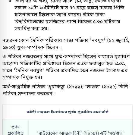
তিনি ২৯ আগস্ট, ১৯৭৬ সালে (১২ ভাদ্র, ১৩৮৩ বঙ্গাব্দ)
সকাল ১০টা ১০মিনিটে মাত্র ৭৭ বছর বয়সে ঢাকার পিজি
হাসপাতালে ইহলোক ত্যাগ করেন। তাঁকে ঢাকা
বিশ্ববিদ্যালয়ের মসজিদের পাশে বিকেল ৫.৩০ ঘটিকায়
সমাধিস্থ করা হয়।
নজরুল কোন দৈনিক পত্রিকার সান্ধ্য পত্রিকা 'নবযুগ' (১২ জুলাই,
১৯২০) যুগ্ম-সম্পাদক ছিলেন ।
এ পত্রিকা নজরুলের সাথে যুগ্ম-সম্পাদক ছিলেন কমরেড মুজাবপ
আহমদ। পত্রিকাটির প্রতিষ্ঠাতা ছিলেন এ.কে ফজলুল হত ১৯৪২
সালে 'দৈনিক নবযুগ' পত্রিকা প্রকাশিত হলে নজরুল ইসলাম এর
সম্পাদক নিযুক্ত হন।
অর্ধ-সাপ্তাহিক পত্রিকা 'ধূমকেতু' (১৯২২); 'লাঙল' (১৯২৫) তিনি
পত্রিকা সম্পাদনা করতেন ।
কাজী নজরুল ইসলামের প্রথম প্রকাশিত রচনাবলি
প্রথম
প্রকাশিত
'বাউণ্ডেলের আত্মকাহিনী' (১৯১৯)। এটি 'সওগাত'