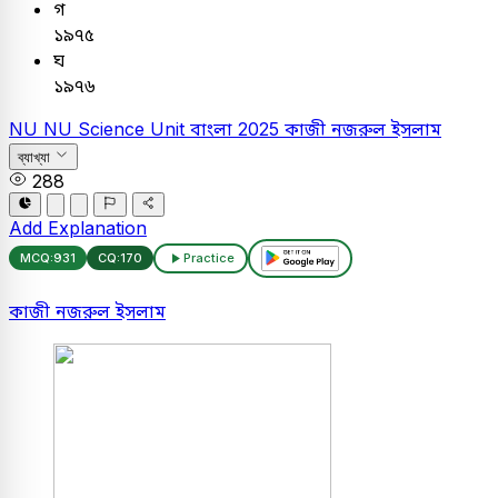
গ
১৯৭৫
ঘ
১৯৭৬
NU
NU Science Unit
বাংলা
2025
কাজী নজরুল ইসলাম
ব্যাখ্যা
288
Add Explanation
MCQ:
931
CQ:
170
Practice
কাজী নজরুল ইসলাম