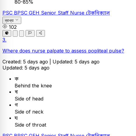
80-85%
PSC
BPSC GEH Senior Staff Nurse
টেকনিক্যাল
ব্যাখ্যা
102
3.
Where does nurse palpate to assess popliteal pulse?
Created: 5 days ago |
Updated: 5 days ago
Updated: 5 days ago
ক
Behind the knee
খ
Side of head
গ
Side of neck
ঘ
Side of throat
PSC
BPSC GEH Senior Staff Nurse
টেকনিক্যাল