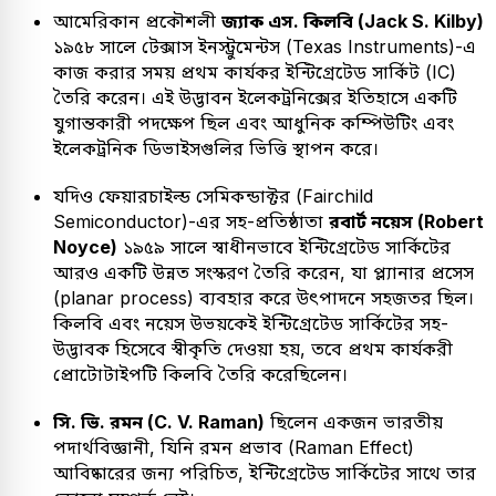
আমেরিকান প্রকৌশলী
জ্যাক এস. কিলবি (Jack S. Kilby)
১৯৫৮ সালে টেক্সাস ইনস্ট্রুমেন্টস (Texas Instruments)-এ
কাজ করার সময় প্রথম কার্যকর ইন্টিগ্রেটেড সার্কিট (IC)
তৈরি করেন। এই উদ্ভাবন ইলেকট্রনিক্সের ইতিহাসে একটি
যুগান্তকারী পদক্ষেপ ছিল এবং আধুনিক কম্পিউটিং এবং
ইলেকট্রনিক ডিভাইসগুলির ভিত্তি স্থাপন করে।
যদিও ফেয়ারচাইল্ড সেমিকন্ডাক্টর (Fairchild
Semiconductor)-এর সহ-প্রতিষ্ঠাতা
রবার্ট নয়েস (Robert
Noyce)
১৯৫৯ সালে স্বাধীনভাবে ইন্টিগ্রেটেড সার্কিটের
আরও একটি উন্নত সংস্করণ তৈরি করেন, যা প্ল্যানার প্রসেস
(planar process) ব্যবহার করে উৎপাদনে সহজতর ছিল।
কিলবি এবং নয়েস উভয়কেই ইন্টিগ্রেটেড সার্কিটের সহ-
উদ্ভাবক হিসেবে স্বীকৃতি দেওয়া হয়, তবে প্রথম কার্যকরী
প্রোটোটাইপটি কিলবি তৈরি করেছিলেন।
সি. ভি. রমন (C. V. Raman)
ছিলেন একজন ভারতীয়
পদার্থবিজ্ঞানী, যিনি রমন প্রভাব (Raman Effect)
আবিষ্কারের জন্য পরিচিত, ইন্টিগ্রেটেড সার্কিটের সাথে তার