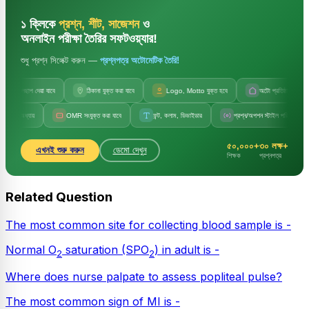
১ ক্লিকে
প্রশ্ন, শীট, সাজেশন
ও
অনলাইন পরীক্ষা তৈরির সফটওয়্যার!
শুধু প্রশ্ন সিলেক্ট করুন —
প্রশ্নপত্র অটোমেটিক তৈরি!
জলছাপ দেয়া যাবে
ঠিকানা যুক্ত করা যাবে
Logo, Motto যুক্ত হবে
অটো প্রতিষ্ঠানের নাম
অধ্যায়
OMR সংযুক্ত করা যাবে
ফন্ট, কলাম, ডিভাইডার
প্রশ্ন/অপশন স্টাইল পরিবর্তন
৫০,০০০+
৩০ লক্ষ+
এখনই শুরু করুন
ডেমো দেখুন
শিক্ষক
প্রশ্নপত্র
Related Question
The most common site for collecting blood sample is -
Normal O
saturation (SPO
) in adult is -
2
2
Where does nurse palpate to assess popliteal pulse?
The most common sign of MI is -