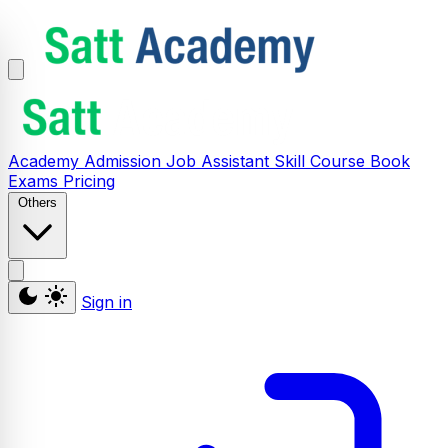
Academy
Admission
Job Assistant
Skill
Course
Book
Exams
Pricing
Others
Sign in