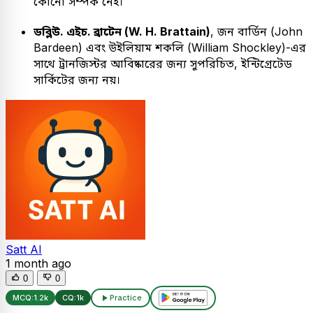
কোনো সম্পর্ক নেই।
ডব্লিউ. এইচ. ব্রাটেন (W. H. Brattain)
, জন বার্ডিন (John
Bardeen) এবং উইলিয়াম শকলি (William Shockley)-এর
সাথে ট্রানজিস্টর আবিষ্কারের জন্য সুপরিচিত, ইন্টিগ্রেটেড
সার্কিটের জন্য নয়।
Satt AI
1 month ago
0
0
MCQ:
1.2k
CQ:
1k
Practice