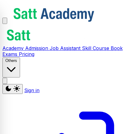
Academy
Admission
Job Assistant
Skill
Course
Book
Exams
Pricing
Others
Sign in