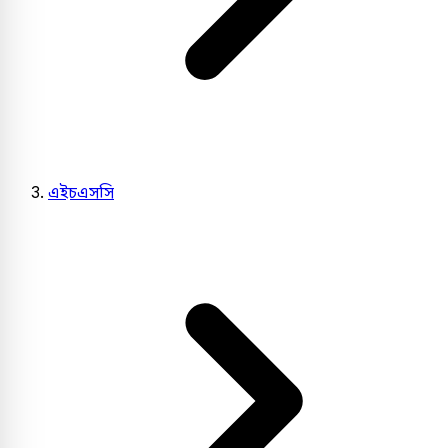
এইচএসসি