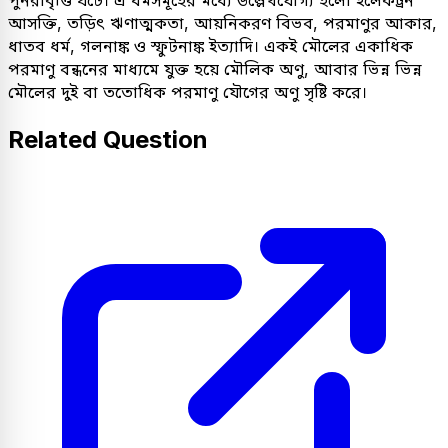
পুনরাবৃত্তি ঘটে। এ ধর্মসমূহের মধ্যে উল্লেখযোগ্য হলো ইলেকট্রন
আসক্তি, তড়িৎ ঋণাত্মকতা, আয়নিকরণ বিভব, পরমাণুর আকার,
ধাতব ধর্ম, গলনাঙ্ক ও স্ফুটনাঙ্ক ইত্যাদি। একই মৌলের একাধিক
পরমাণু বন্ধনের মাধ্যমে যুক্ত হয়ে মৌলিক অণু, আবার ভিন্ন ভিন্ন
মৌলের দুই বা ততোধিক পরমাণু যৌগের অণু সৃষ্টি করে।
Related Question