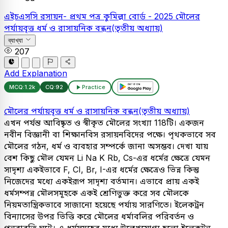
এইচএসসি
রসায়ন- প্রথম পত্র
কুমিল্লা বোর্ড - 2025
মৌলের
পর্যায়বৃত্ত ধর্ম ও রাসায়নিক বন্ধন(তৃতীয় অধ্যায়)
ব্যাখ্যা
207
Add Explanation
MCQ:
1.2k
CQ:
92
Practice
মৌলের পর্যায়বৃত্ত ধর্ম ও রাসায়নিক বন্ধন(তৃতীয় অধ্যায়)
এখন পর্যন্ত আবিষ্কৃত ও স্বীকৃত মৌলের সংখ্যা 118টি। একজন
নবীন বিজ্ঞানী বা শিক্ষানবিস রসায়নবিদের পক্ষে। পৃথকভাবে সব
মৌলের গঠন, ধর্ম ও ব্যবহার সম্পর্কে জানা অসম্ভব। দেখা যায়
বেশ কিছু মৌল যেমন Li Na K Rb, Cs-এর ধর্মের ক্ষেত্রে যেমন
সাদৃশ্য একইভাবে F, CI, Br, I-এর ধর্মের ক্ষেত্রেও ভিন্ন কিন্তু
নিজেদের মধ্যে একইরূপ সাদৃশ্য বর্তমান। এভাবে প্রায় একই
ধর্মসম্পন্ন মৌলসমূহকে একই শ্রেণিভুক্ত করে সব মৌলকে
নিয়মতান্ত্রিকভাবে সাজানো হয়েছে পর্যায় সারণিতে। ইলেকট্রন
বিন্যাসের উপর ভিত্তি করে মৌলের ধর্মাবলির পরিবর্তন ও