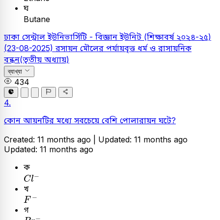
ঘ
Butane
ঢাকা সেন্ট্রাল ইউনিভার্সিটি - বিজ্ঞান ইউনিট (শিক্ষাবর্ষ ২০২৪-২৫)
(23-08-2025)
রসায়ন
মৌলের পর্যায়বৃত্ত ধর্ম ও রাসায়নিক
বন্ধন(তৃতীয় অধ্যায়)
ব্যাখ্যা
434
4.
কোন আয়নটির মধ্যে সবচেয়ে বেশি পোলারায়ন ঘটে?
Created: 11 months ago |
Updated: 11 months ago
Updated: 11 months ago
ক
C
l
-
−
C
l
খ
F
-
−
F
গ
B
r
-
−