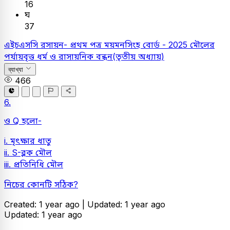
16
ঘ
37
এইচএসসি
রসায়ন- প্রথম পত্র
ময়মনসিংহ বোর্ড - 2025
মৌলের
পর্যায়বৃত্ত ধর্ম ও রাসায়নিক বন্ধন(তৃতীয় অধ্যায়)
ব্যাখ্যা
466
6.
ও Q হলো-
i. মৃৎক্ষার ধাতু
ii. S-ব্লক মৌল
iii. প্রতিনিধি মৌল
নিচের কোনটি সঠিক?
Created: 1 year ago |
Updated: 1 year ago
Updated: 1 year ago