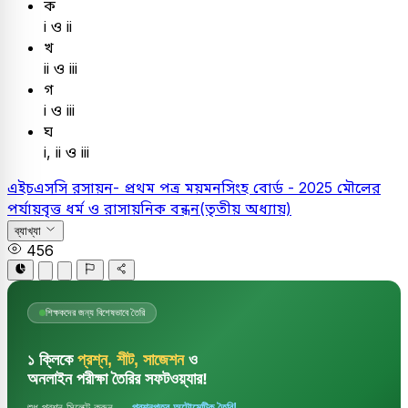
ক
i ও ii
খ
ii ও iii
গ
i ও iii
ঘ
i, ii ও iii
এইচএসসি
রসায়ন- প্রথম পত্র
ময়মনসিংহ বোর্ড - 2025
মৌলের
পর্যায়বৃত্ত ধর্ম ও রাসায়নিক বন্ধন(তৃতীয় অধ্যায়)
ব্যাখ্যা
456
শিক্ষকদের জন্য বিশেষভাবে তৈরি
১ ক্লিকে
প্রশ্ন, শীট, সাজেশন
ও
অনলাইন পরীক্ষা তৈরির সফটওয়্যার!