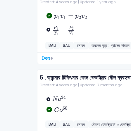
Created: 4 years ago |
Updated: 1 year ago
p
1
v
1
=
p
2
v
2
=
p
v
p
v
1
1
2
2
P
1
T
1
=
P
2
V
2
P
P
=
1
2
T
V
1
2
BAU
BAU
রসায়ন
বয়েলের সূত্র : গ্যাসের আয়তন ও
Des
5 .
ক্যান্সার চিকিৎসায় কোন তেজস্ক্রিয় মৌল ব্যবহৃ
Created: 4 years ago |
Updated: 7 months ago
N
a
24
24
N
a
C
o
60
60
C
o
BAU
BAU
রসায়ন
মৌলের তেজস্ক্রিয়তা ও তেজস্ক