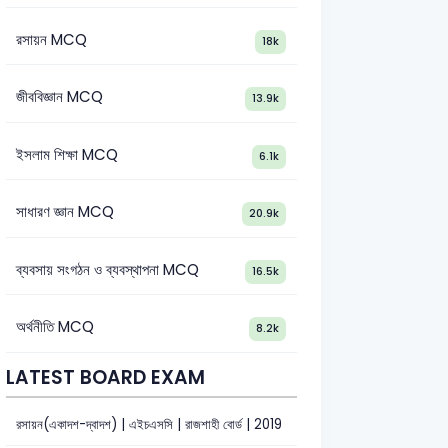
রসায়ন MCQ
18k
জীববিজ্ঞান MCQ
13.9k
ইসলাম শিক্ষা MCQ
6.1k
সাধারণ জ্ঞান MCQ
20.9k
ব্যবসায় সংগঠন ও ব্যবস্থাপনা MCQ
16.5k
অর্থনীতি MCQ
8.2k
LATEST BOARD EXAM
রসায়ন(একাদশ-দ্বাদশ) | এইচএসসি | রাজশাহী বোর্ড | 2019