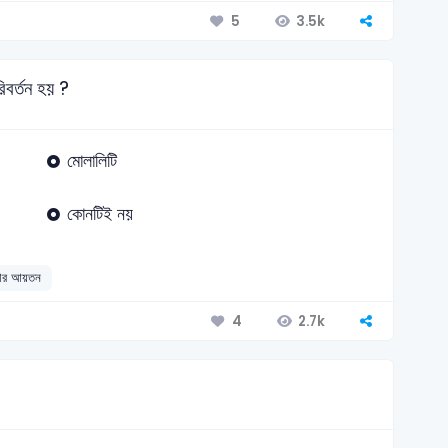
3.5k
5
িবর্তন হয় ?
মোলালিটি
কোনটিই নয়
লার আয়তন
2.7k
4