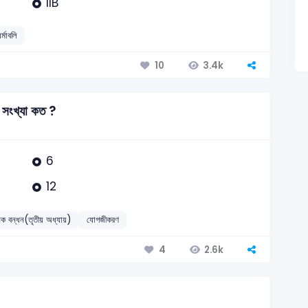
IIB
্মাবলি
3.4k
10
ট সংখ্যা কত ?
6
12
নিক বন্ধন(তৃতীয় অধ্যায়)
যোগজীকরণ
2.6k
4