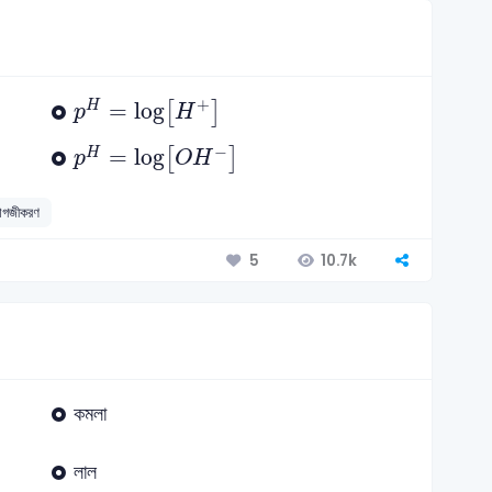
p
H
=
log
[
H
+
]
+
=
log
H
[
]
p
H
p
H
=
log
[
O
H
-
]
−
=
log
H
[
]
p
O
H
োগজীকরণ
10.7k
5
কমলা
লাল