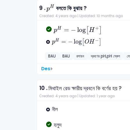
p
H
9 .
H
বলতে কি বুঝায় ?
p
Created: 4 years ago |
Updated: 10 months ago
p
H
=
-
log
[
H
+
]
+
=
−
log
H
[
]
p
H
p
H
=
-
log
[
O
H
-
]
−
=
−
log
H
[
]
p
O
H
BAU
BAU
রসায়ন
দ্রবণের pH,pH স্কেল
য
Des
10 .
মিথাইল রেড ক্ষারীয় দ্রবনে কি বর্ণের হয় ?
Created: 4 years ago |
Updated: 1 year ago
নীল
হলুদ