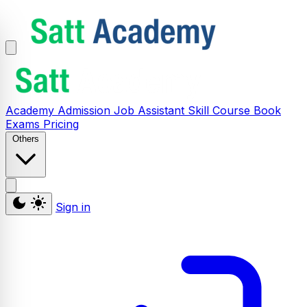
Academy
Admission
Job Assistant
Skill
Course
Book
Exams
Pricing
Others
Sign in