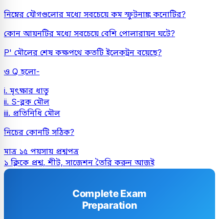
নিম্নের যৌগগুলোর মধ্যে সবচেয়ে কম স্ফুটনাঙ্ক কনোটির?
কোন আয়নটির মধ্যে সবচেয়ে বেশি পোলারায়ন ঘটে?
P' মৌলের শেষ কক্ষপথে কতটি ইলেকট্রন বয়েছে?
ও Q হলো-
i. মৃৎক্ষার ধাতু
ii. S-ব্লক মৌল
iii. প্রতিনিধি মৌল
নিচের কোনটি সঠিক?
মাত্র ১৫ পয়সায় প্রশ্নপত্র
১ ক্লিকে প্রশ্ন, শীট, সাজেশন তৈরি করুন আজই
Complete Exam
Preparation