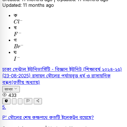
Updated: 11 months ago
ক
C
l
-
−
C
l
খ
F
-
−
F
গ
B
r
-
−
B
r
ঘ
I
-
−
I
ঢাকা সেন্ট্রাল ইউনিভার্সিটি - বিজ্ঞান ইউনিট (শিক্ষাবর্ষ ২০২৪-২৫)
(23-08-2025)
রসায়ন
মৌলের পর্যায়বৃত্ত ধর্ম ও রাসায়নিক
বন্ধন(তৃতীয় অধ্যায়)
ব্যাখ্যা
433
5.
P' মৌলের শেষ কক্ষপথে কতটি ইলেকট্রন বয়েছে?