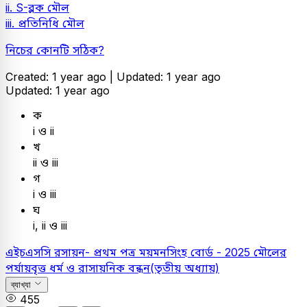
ii. S-ব্লক মৌল
iii. প্রতিনিধি মৌল
নিচের কোনটি সঠিক?
Created: 1 year ago |
Updated: 1 year ago
Updated: 1 year ago
ক
i ও ii
খ
ii ও iii
গ
i ও iii
ঘ
i, ii ও iii
এইচএসসি
রসায়ন- প্রথম পত্র
ময়মনসিংহ বোর্ড - 2025
মৌলের
পর্যায়বৃত্ত ধর্ম ও রাসায়নিক বন্ধন(তৃতীয় অধ্যায়)
ব্যাখ্যা
455