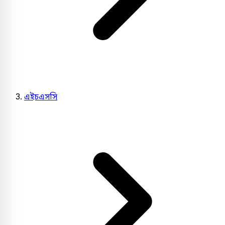
এইচএসসি