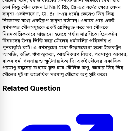
মৌলের গঠন, ধর্ম ও ব্যবহার সম্পর্কে জানা অসম্ভব। দেখা যায়
বেশ কিছু মৌল যেমন Li Na K Rb, Cs-এর ধর্মের ক্ষেত্রে যেমন
সাদৃশ্য একইভাবে F, CI, Br, I-এর ধর্মের ক্ষেত্রেও ভিন্ন কিন্তু
নিজেদের মধ্যে একইরূপ সাদৃশ্য বর্তমান। এভাবে প্রায় একই
ধর্মসম্পন্ন মৌলসমূহকে একই শ্রেণিভুক্ত করে সব মৌলকে
নিয়মতান্ত্রিকভাবে সাজানো হয়েছে পর্যায় সারণিতে। ইলেকট্রন
বিন্যাসের উপর ভিত্তি করে মৌলের ধর্মাবলির পরিবর্তন ও
পুনরাবৃত্তি ঘটে। এ ধর্মসমূহের মধ্যে উল্লেখযোগ্য হলো ইলেকট্রন
আসক্তি, তড়িৎ ঋণাত্মকতা, আয়নিকরণ বিভব, পরমাণুর আকার,
ধাতব ধর্ম, গলনাঙ্ক ও স্ফুটনাঙ্ক ইত্যাদি। একই মৌলের একাধিক
পরমাণু বন্ধনের মাধ্যমে যুক্ত হয়ে মৌলিক অণু, আবার ভিন্ন ভিন্ন
মৌলের দুই বা ততোধিক পরমাণু যৌগের অণু সৃষ্টি করে।
Related Question