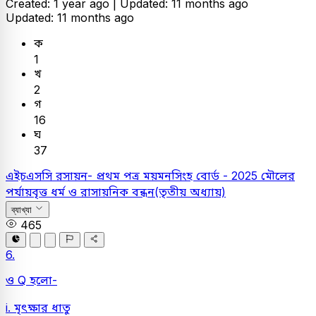
Created: 1 year ago |
Updated: 11 months ago
Updated: 11 months ago
ক
1
খ
2
গ
16
ঘ
37
এইচএসসি
রসায়ন- প্রথম পত্র
ময়মনসিংহ বোর্ড - 2025
মৌলের
পর্যায়বৃত্ত ধর্ম ও রাসায়নিক বন্ধন(তৃতীয় অধ্যায়)
ব্যাখ্যা
465
6.
ও Q হলো-
i. মৃৎক্ষার ধাতু