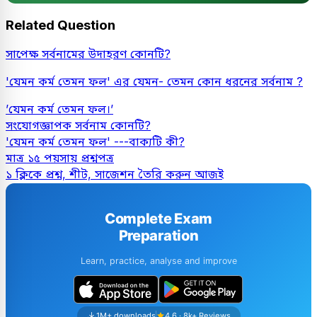
Related Question
সাপেক্ষ সর্বনামের উদাহরণ কোনটি?
'যেমন কর্ম তেমন ফল' এর যেমন- তেমন কোন ধরনের সর্বনাম ?
’যেমন কর্ম তেমন ফল।’
সংযোগজ্ঞাপক সর্বনাম কোনটি?
'যেমন কর্ম তেমন ফল' ---বাক্যটি কী?
মাত্র ১৫ পয়সায় প্রশ্নপত্র
১ ক্লিকে প্রশ্ন, শীট, সাজেশন তৈরি করুন আজই
Complete Exam
Preparation
Learn, practice, analyse and improve
1M+ downloads
4.6 · 8k+ Reviews