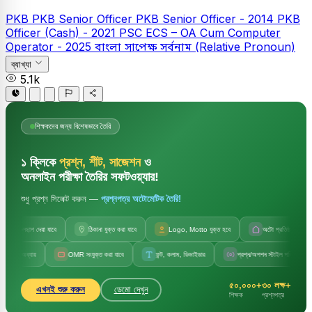
PKB
PKB Senior Officer
PKB Senior Officer - 2014
PKB
Officer (Cash) - 2021
PSC
ECS – OA Cum Computer
Operator - 2025
বাংলা
সাপেক্ষ সর্বনাম (Relative Pronoun)
ব্যাখ্যা
5.1k
শিক্ষকদের জন্য বিশেষভাবে তৈরি
১ ক্লিকে
প্রশ্ন, শীট, সাজেশন
ও
অনলাইন পরীক্ষা তৈরির সফটওয়্যার!
শুধু প্রশ্ন সিলেক্ট করুন —
প্রশ্নপত্র অটোমেটিক তৈরি!
লছাপ দেয়া যাবে
ঠিকানা যুক্ত করা যাবে
Logo, Motto যুক্ত হবে
অটো প্রতিষ্ঠানের নাম
যায়
OMR সংযুক্ত করা যাবে
ফন্ট, কলাম, ডিভাইডার
প্রশ্ন/অপশন স্টাইল পরিবর্তন
সে
৫০,০০০+
৩০ লক্ষ+
এখনই শুরু করুন
ডেমো দেখুন
শিক্ষক
প্রশ্নপত্র