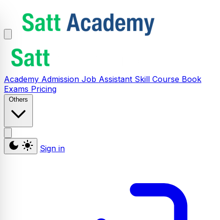
Academy
Admission
Job Assistant
Skill
Course
Book
Exams
Pricing
Others
Sign in