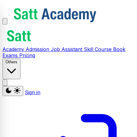
Academy
Admission
Job Assistant
Skill
Course
Book
Exams
Pricing
Others
Sign in