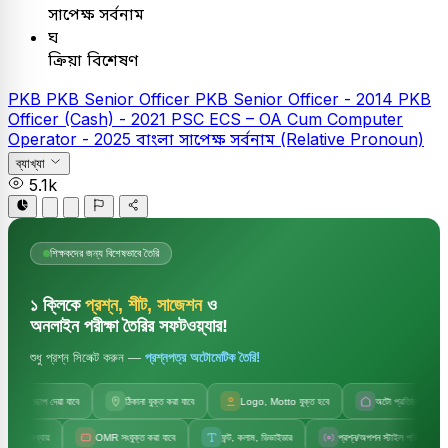
সাপেক্ষ সর্বনাম
ঘ
ক্রিয়া বিশেষণ
PKB
PKB Senior Officer
PKB Senior Officer - 2014
PKB
Officer (Cash) - 2021
PSC
ECS – OA Cum Computer
Operator - 2025
বাংলা
সাপেক্ষ সর্বনাম (Relative Pronoun)
ব্যাখ্যা
5.1k
শিক্ষকদের জন্য বিশেষভাবে তৈরি
১ ক্লিকে
প্রশ্ন, শীট, সাজেশন
ও
অনলাইন পরীক্ষা তৈরির সফটওয়্যার!
শুধু প্রশ্ন সিলেক্ট করুন —
প্রশ্নপত্র অটোমেটিক তৈরি!
জলছাপ দেয়া যাবে
ঠিকানা যুক্ত করা যাবে
Logo, Motto যুক্ত হবে
অটো প্রতিষ্ঠানের নাম
 অধ্যায়
OMR সংযুক্ত করা যাবে
ফন্ট, কলাম, ডিভাইডার
প্রশ্ন/অপশন স্টাইল পরিবর্তন