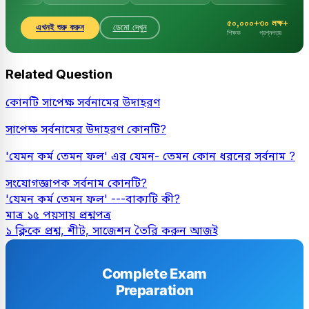
৫০,০০০+
৩০ লক্ষ+
এখনই শুরু করুন
ডেমো দেখুন
শিক্ষক
প্রশ্নপত্র
Related Question
কোনটি সাপেক্ষ সর্বনামের উদাহরণ
সাপেক্ষ সর্বনামের উদাহরণ কোনটি?
'যেমন কর্ম তেমন ফল' এর যেমন- তেমন কোন ধরনের সর্বনাম ?
সংযোগজ্ঞাপক সর্বনাম কোনটি?
'যেমন কর্ম তেমন ফল' ---বাক্যটি কী?
মাত্র ১৫ পয়সায় প্রশ্নপত্র
১ ক্লিকে প্রশ্ন, শীট, সাজেশন তৈরি করুন আজই
Complete Exam
Preparation