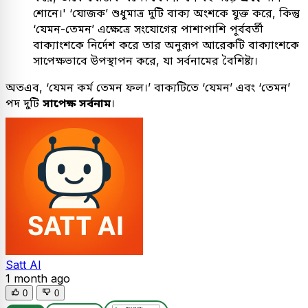
শোনে।' ‘যোজক’ শুধুমাত্র দুটি বাক্য অংশকে যুক্ত করে, কিন্তু
‘যেমন-তেমন’ এক্ষেত্রে সংযোগের পাশাপাশি পূর্ববর্তী
বাক্যাংশকে নির্দেশ করে তার অনুরূপ আরেকটি বাক্যাংশকে
সাপেক্ষভাবে উপস্থাপন করে, যা সর্বনামের বৈশিষ্ট্য।
অতএব, ‘যেমন কর্ম তেমন ফল।’ বাক্যটিতে ‘যেমন’ এবং ‘তেমন’
পদ দুটি
সাপেক্ষ সর্বনাম
।
Satt AI
1 month ago
0
0