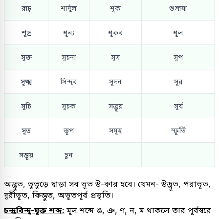
রূঢ়
শার্দূল
শূক
শুশ্রূষা
শূদ্র
শূন্য
শূকর
শূল
সূক্ত
সূচনা
সূত্র
সূপ
সূক্ষ্ম
সিন্দূর
সূদন
সূর
সূচি
সূচক
সদ্ভূয়
সূর্য
সূত
স্তূপ
সমূহ
স্ফূর্তি
সম্ভূয়
হূন
অদ্ভুত, ভুতুড়ে ছাড়া সব ভূত উ-কার হবে। যেমন- উদ্ভূত, পরাভূত,
দূরীভূত, কিম্ভুত, অভূতপূর্ব প্রভৃতি।
চন্দ্রবিন্দু-যুক্ত শব্দ:
মূল শব্দে ঙ, ঞ, ণ, ন, ম থাকলে তার পূর্বস্বরে