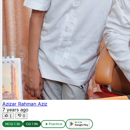
Azizar Rahman Aziz
7 years ago
1
0
MCQ:
1.3k
CQ:
1.9k
Practice