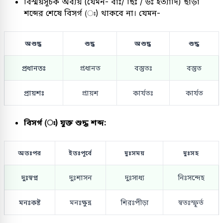
বিস্ময়সূচক অব্যয় (যেমন- বাঃ/ ছিঃ / উঃ ইত্যাদি) ছাড়া
শব্দের শেষে বিসর্গ (ঃ) থাকবে না। যেমন-
অশুদ্ধ
শুদ্ধ
অশুদ্ধ
শুদ্ধ
প্রধানতঃ
প্রধানত
বস্তুতঃ
বস্তুত
প্রায়শঃ
প্রায়শ
কার্যতঃ
কার্যত
বিসর্গ (ঃ) যুক্ত শুদ্ধ শব্দ:
অতঃপর
ইতঃপূর্বে
দুঃসময়
দুঃসহ
দুঃস্বপ্ন
দুঃশাসন
দুঃসাধ্য
নিঃসন্দেহ
মনঃকষ্ট
মনঃক্ষুন্ন
শিরঃপীড়া
স্বতঃস্ফূর্ত