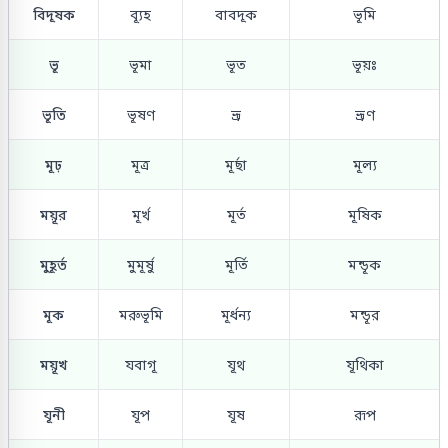
বিদূষক
ব্যূহ
বাবদূক
ভূমি
ভূ
ভূমা
ভূত
ভূয়ঃ
ভূতি
ভূষণ
ভ্রূ
ভ্রূণ
মূঢ়
মূত্র
মূর্ছা
মূল্য
ময়ূর
মূর্খ
মূর্ত
মূষিক
মুহূর্ত
মুমূর্ষু
মূর্তি
মন্ডূক
মূক
মরুভূমি
মূর্ধন্য
মন্ডূর
ময়ূখ
যবাগূ
যূথ
যূথিকা
যূনী
যূপ
যূষ
রূপ