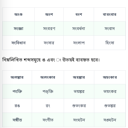
অংশু
অংশ
বংশ
বারংবার
সংজ্ঞা
সংবরণ
সংবর্ধনা
সংবাদ
সংবিধান
সংসার
সংলাপ
হিংসা
নিম্নলিখিত শব্দসমূহে ঙ এবং ং উভয়ই ব্যবহৃত হবে।
অলঙ্কার
অলংকার
অহঙ্কার
অহংকার
পংক্তি
পঙ্ক্তি
ভয়ঙ্কর
ভয়ংকর
রঙ
রং
শুভংকর
শুভঙ্কর
সঙ্গীত
সংগীত
সংঘটন
সঙ্ঘটন