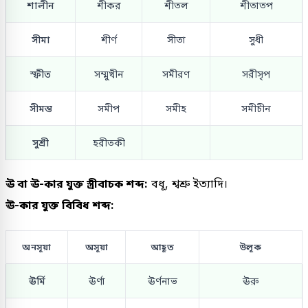
শালীন
শীকর
শীতল
শীতাতপ
সীমা
শীর্ণ
সীতা
সুধী
স্ফীত
সম্মুখীন
সমীরণ
সরীসৃপ
সীমন্ত
সমীপ
সমীহ
সমীচীন
সুশ্রী
হরীতকী
ঊ বা ঊ-কার যুক্ত স্ত্রীবাচক শব্দ:
বধূ, শ্বশ্রু ইত্যাদি।
ঊ-কার যুক্ত বিবিধ শব্দ:
অনসূয়া
অসূয়া
আহূত
উলূক
ঊর্মি
ঊর্ণা
ঊর্ণনাভ
ঊরু