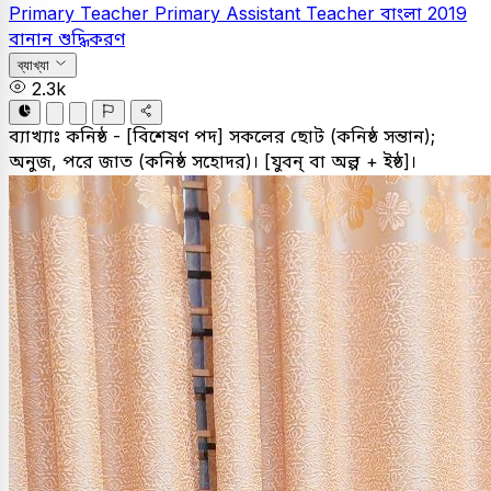
Primary Teacher
Primary Assistant Teacher
বাংলা
2019
বানান শুদ্ধিকরণ
ব্যাখ্যা
2.3k
ব্যাখ্যাঃ
কনিষ্ঠ - [বিশেষণ পদ] সকলের ছোট (কনিষ্ঠ সন্তান);
অনুজ, পরে জাত (কনিষ্ঠ সহোদর)। [যুবন্‌ বা অল্প + ইষ্ঠ]।