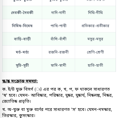
দেবকী-দৈবকী
দাদি-দাদী
দিঘি-দীঘি
নিমিষ-নিমেষ
পাখি-পাখী
প্রতিকার-প্রতীকার
বাড়ি-বাড়ী
বাঁশি-বাঁশী
মসুর-মসূর
মর্ত-মর্ত্য
রজনি-রজনী
শ্রেণি-শ্রেণী
সূচি-সূচী
স্বামি-স্বামী
হাতি-হাতী
স্ক/ষ্ক সংক্রান্ত সমস্যা:
ক. ই/উ যুক্ত বিসর্গ (ঃ) এর পর ক, খ, প, ফ থাকলে সাধারণত
'ষ' হবে। যেমন- আবিষ্কার, পরিষ্কার, দুষ্কর, দুষ্কার্য, নিষ্কলঙ্ক, নিষ্কর,
জ্যোতিষ্ক প্রভৃতি।
খ. অ-যুক্ত বা মুক্ত বর্ণের পরে সাধারণত 'স' হবে। যেমন-নমস্কার,
তিরস্কার, কুসংস্কার।