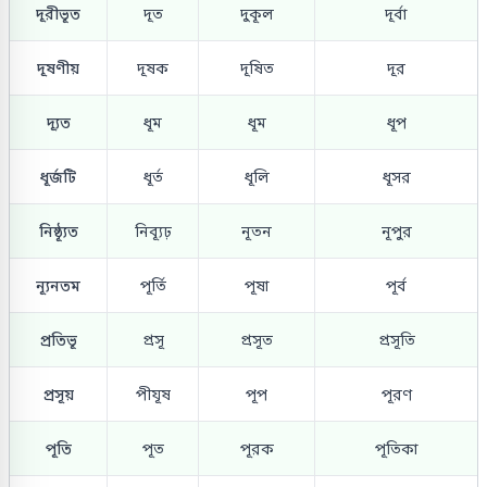
দূরীভূত
দূত
দুকূল
দূর্বা
দূষণীয়
দূষক
দূষিত
দূর
দ্যূত
ধূম
ধূম
ধূপ
ধূর্জটি
ধূর্ত
ধূলি
ধূসর
নিষ্ঠ্যূত
নিব্যূঢ়
নূতন
নূপুর
ন্যূনতম
পূর্তি
পূষা
পূর্ব
প্রতিভূ
প্রসূ
প্রসূত
প্রসূতি
প্রসূয়
পীযূষ
পূপ
পূরণ
পূতি
পূত
পূরক
পূতিকা