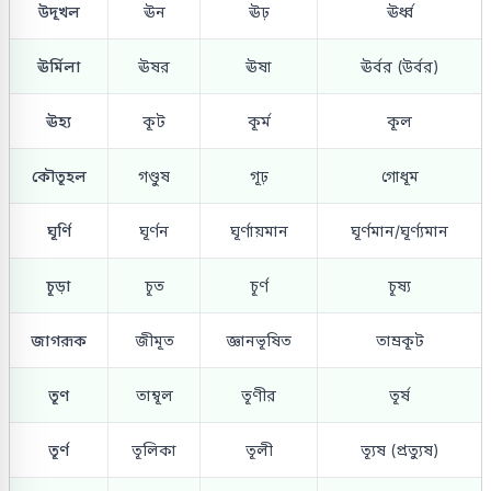
উদূখল
ঊন
ঊঢ়
ঊর্ধ্ব
ঊর্মিলা
ঊষর
ঊষা
ঊর্বর (উর্বর)
ঊহ্য
কূট
কূর্ম
কূল
কৌতূহল
গণ্ডুষ
গূঢ়
গোধূম
ঘূর্ণি
ঘূর্ণন
ঘূর্ণায়মান
ঘূর্ণমান/ঘূর্ণ্যমান
চূড়া
চূত
চূর্ণ
চূষ্য
জাগরূক
জীমূত
জ্ঞানভূষিত
তাম্রকূট
তূণ
তাম্বূল
তূণীর
তূর্ষ
তূর্ণ
তূলিকা
তূলী
ত্যূষ (প্রত্যুষ)