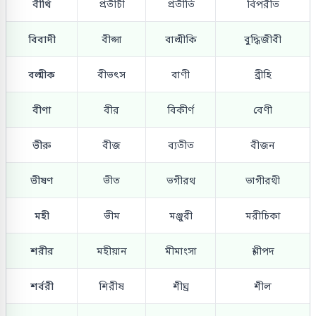
বীথি
প্রতীচী
প্রতীতি
বিপরীত
বিবাদী
বীপ্সা
বাল্মীকি
বুদ্ধিজীবী
বল্মীক
বীভৎস
বাণী
ব্রীহি
বীণা
বীর
বিকীর্ণ
বেণী
ভীরু
বীজ
ব্যতীত
বীজন
ভীষণ
ভীত
ভগীরথ
ভাগীরথী
মহী
ভীম
মঞ্জুরী
মরীচিকা
শরীর
মহীয়ান
মীমাংসা
শ্লীপদ
শর্বরী
শিরীষ
শীঘ্র
শীল