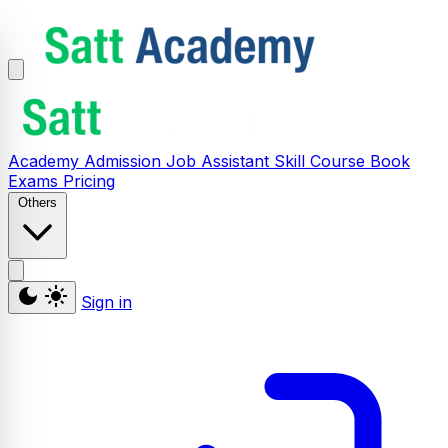
Academy
Admission
Job Assistant
Skill
Course
Book
Exams
Pricing
Others
Sign in