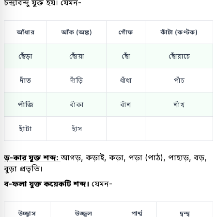
চন্দ্রবিন্দু যুক্ত হয়। যেমন-
আঁধার
আঁক (অঙ্ক)
গোঁফ
কাঁটা (কণ্টক)
ছেঁড়া
ছোঁয়া
ছোঁ
ছোঁয়াচে
দাঁত
দাঁড়ি
ধাঁধা
পাঁচ
পাঁজি
বাঁকা
বাঁশ
শাঁখ
হাঁটা
হাঁস
ড়-কার যুক্ত শব্দ:
আগড়, কড়াই, কড়া, পড়া (পাঠ), পাহাড়, বড়,
বুড়া প্রভৃতি।
ব-ফলা যুক্ত কয়েকটি শব্দ।
যেমন-
উচ্ছ্বাস
উজ্জ্বল
পার্শ্ব
দ্বন্দ্ব