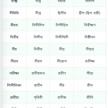
তীক্ষ্ণ
তীব্র
দধীচি
দিলীপ
দীধিতি
দীপ্ত
দ্বিতীয়
দ্বীপ (দ্বিপ: হস্তী)
ধীরব
নিমীলিত
নিপীড়িত
নিরীক্ষণ
নিরীহ
নিশীথ
নিশীথিনী
নিষ্ঠীবন
নীচ
নিবীত
নীড়
নীহার
নীরব
নীরস
নীরোগ
প্রতীক্ষা
পরীক্ষা
প্রতীয়মান
প্রবীণ
পীড়া
পিপীলিকা
প্রাচীন
পীঠ
প্রীত
প্রতীচ্য
পৃথিবী
প্রতীক
প্রীতি