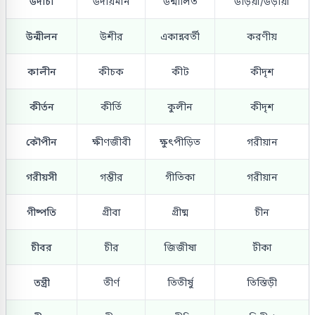
উদীচী
উদীয়মান
উন্মীলিত
উড়িয়া/উড়ীয়া
উন্মীলন
উশীর
একান্নবর্তী
করণীয়
কালীন
কীচক
কীট
কীদৃশ
কীর্তন
কীর্তি
কুলীন
কীদৃশ
কৌপীন
ক্ষীণজীবী
ক্ষুৎপীড়িত
গরীয়ান
গরীয়সী
গম্ভীর
গীতিকা
গরীয়ান
গীষ্পতি
গ্রীবা
গ্রীষ্ম
চীন
চীবর
চীর
জিজীষা
টীকা
তন্ত্রী
তীর্ণ
তিতীর্ষু
তিস্তিড়ী