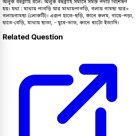
অলুক বহুব্রীহি বলে। অলুক বহুব্রীহি সমাসে সমস্ত পদটি বিশেষণ
হয়। যথা : মাথায় পাগড়ি যার মাথায়পাগড়ি, গলায় গামছা যার=
গলায়গামছা (লোকটি)। এরূপ হাতে-ছড়ি, কানে কলম, গায়ে-পড়া,
হাতে-বেড়ি, মাথায় ছাতা, - মুখে-ভাত, কানে খাটো ইত্যাদি।
Related Question