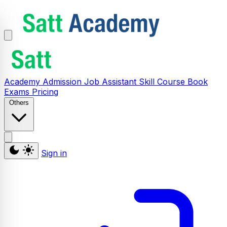
Academy
Admission
Job Assistant
Skill
Course
Book
Exams
Pricing
Others
Sign in