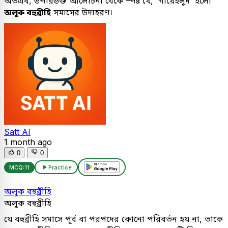
অতএব, উপরিউক্ত আলোচনা থেকে স্পষ্ট যে, 'গায়েহলুদ' হলো
অলুক বহুব্রীহি
সমাসের উদাহরণ।
Satt AI
1 month ago
0
0
MCQ:
11
Practice
অলুক বহুব্রীহি
অলুক বহুব্রীহি
যে বহুব্রীহি সমাসে পূর্ব বা পরপদের কোনো পরিবর্তন হয় না, তাকে