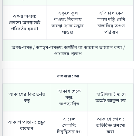
অকূলে কূল
অতি চালাকের
অক্ষয় অব্যয়:
পাওয়া: নিরূপায়
গলায় দড়ি: বেশি
কোনো অবস্থাতেই
অবস্থা থেকে উদ্ধার
চালাকির অশুভ
পরিবর্তন হয় না
পাওয়া
পরিণাম
অগড়-বগড় / অগড়ম-বগড়ম: অর্থহীন বা আবোল তাবোল কথা /
পাগলের প্রলাপ
বাগধারা : আ
আকাশ থেকে
আকাশের চাঁদ: দুর্লভ
আউলিয়া চাঁদ: যে
পড়া:
বস্তু
অল্পেই আকুল হয়
অপ্রত্যাশিত
আক্কেল
আকাশে তোলা:
আকাশ পাতাল: প্রচুর
সেলামি:
অতিরিক্ত প্রশংসা
ব্যবধান
নির্বুদ্ধিতার দণ্ড
করা