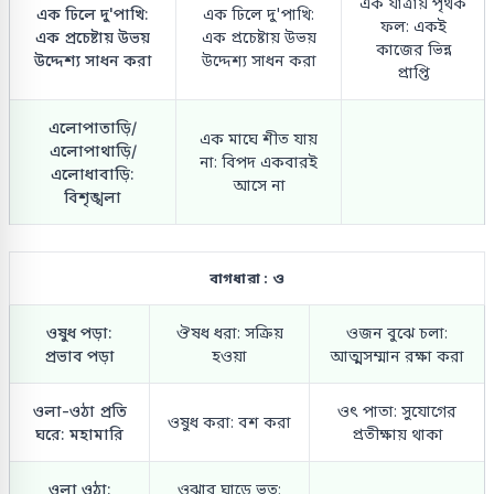
এক যাত্রায় পৃথক
এক ঢিলে দু'পাখি:
এক ঢিলে দু'পাখি:
ফল: একই
এক প্রচেষ্টায় উভয়
এক প্রচেষ্টায় উভয়
কাজের ভিন্ন
উদ্দেশ্য সাধন করা
উদ্দেশ্য সাধন করা
প্রাপ্তি
এলোপাতাড়ি/
এক মাঘে শীত যায়
এলোপাথাড়ি/
না: বিপদ একবারই
এলোধাবাড়ি:
আসে না
বিশৃঙ্খলা
বাগধারা : ও
ওষুধ পড়া:
ঔষধ ধরা: সক্রিয়
ওজন বুঝে চলা:
প্রভাব পড়া
হওয়া
আত্মসম্মান রক্ষা করা
ওলা-ওঠা প্রতি
ওৎ পাতা: সুযোগের
ওষুধ করা: বশ করা
ঘরে: মহামারি
প্রতীক্ষায় থাকা
ওলা ওঠা:
ওঝার ঘাড়ে ভূত: