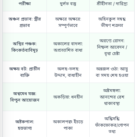
পরীক্ষা
দুর্লভ বস্তু
শ্রীহীনতা / দারিদ্র্য
অঞ্চল প্রভাব: স্ত্রীর
অক্ষরে অক্ষরে:
অহিনকুল সম্বন্ধ:
প্রভাব
সম্পূর্ণভাবে
ভীষণ শত্রুতা
অরণ্যে রোদন:
অস্থির পঞ্চক:
অকালের বাদলা:
নিষ্ফল আবেদন /
কিংকর্তব্যবিমূঢ়
অপ্রত্যাশিত বাধা
বৃথা চেষ্টা
অক্ষয় বট: প্রাচীন
অলছ-তলছ:
অন্নজল ওঠা: আয়ু
ব্যক্তি
উদ্দাম, বাধাহীন
বা সময় শেষ হওয়া
অষ্টমঙ্গলা:
অশ্বমেধ যজ্ঞ:
অকড়িয়া: ধনহীন
আনন্দের রেশ
বিপুল আয়োজন
থাকাবস্থা
অন্ধিসন্ধি:
অষ্টকপাল:
অকালপক্ব: ইঁচড়ে
ফাঁকফোকর/গোপন
হতভাগ্য
পাকা
তথ্য