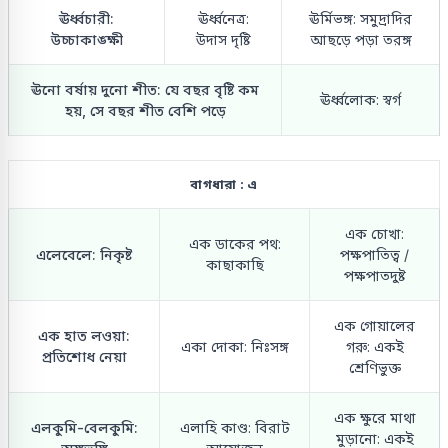
ঊর্ধ্বচারী:
ঊর্ধ্বনেত্র:
ঊর্মিভঙ্গ: সমুদ্রাদির
উচ্চাকাঙ্ক্ষী
উদাস দৃষ্টি
আছড়ে পড়া তরঙ্গ
ঊনো বর্ষায় দুনো শীত: যে বছর বৃষ্টি কম
ঊর্ধ্বলোক: স্বর্গ
হয়, সে বছর শীত বেশি পড়ে
বাগধারা : এ
এক চোখা:
এক ডাকের পথ:
এলেবেলে: নিকৃষ্ট
পক্ষপাতিত্ব /
কাছাকাছি
পক্ষপাতদুষ্ট
এক গোয়ালের
এক হাত লওয়া:
একা দোকা: নিঃসঙ্গ
গরু: একই
প্রতিশোধ নেয়া
শ্রেণিভুক্ত
এক ক্ষুরে মাথা
এলকুমি-বেলকুমি:
এলাহি কাণ্ড: বিরাট
মুড়ানো: একই