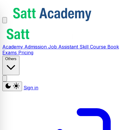
Academy
Admission
Job Assistant
Skill
Course
Book
Exams
Pricing
Others
Sign in