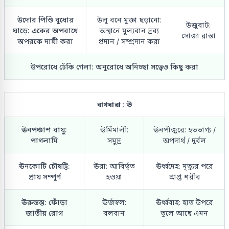
উদোর পিণ্ডি বুধোর
উলু বনে মুক্তা ছড়ানো:
উজুবাট:
ঘাড়ে: একের অপরাধে
অস্থানে মুল্যবান দ্রব্য
সোজা রাস্তা
অপরকে দায়ী করা
প্রদান / সম্প্রদান করা
উপরোধে ঢেঁকি গেলা: অনুরোধে অনিচ্ছা সত্ত্বেও কিছু করা
বাগধারা : ঊ
ঊনপঞ্চাশ বায়ু:
ঊর্মিমালী:
ঊনপাঁজুরে: হতভাগ্য /
পাগলামি
সমুদ্র
অপদার্থ / দুর্বল
ঊনকোটি চৌষট্টি:
ঊরা: আবির্ভূত
ঊর্ধ্বদেহ: মৃত্যুর পরে
প্রায় সম্পূর্ণ
হওয়া
প্রাপ্ত শরীর
ঊরুস্তম্ভ: ফোঁড়া
ঊর্জস্বল:
ঊর্ধ্ববাহ: হাত উপরে
জাতীয় রোগ
বলবান
তুলে আছে এমন