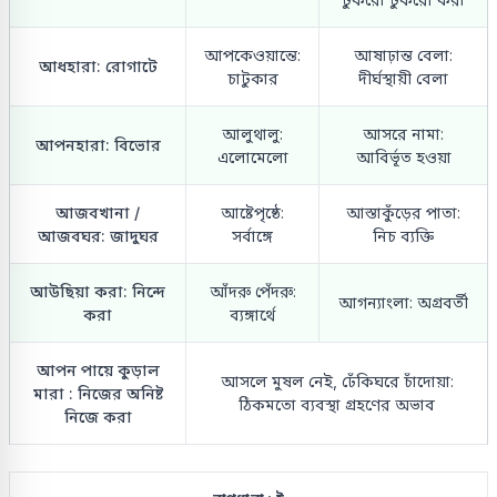
আপকেওয়ান্তে:
আষাঢ়ান্ত বেলা:
আধহারা: রোগাটে
চাটুকার
দীর্ঘস্থায়ী বেলা
আলুথালু:
আসরে নামা:
আপনহারা: বিভোর
এলোমেলো
আবির্ভূত হওয়া
আজবখানা /
আষ্টেপৃষ্ঠে:
আস্তাকুঁড়ের পাতা:
আজবঘর: জাদুঘর
সর্বাঙ্গে
নিচ ব্যক্তি
আউছিয়া করা: নিন্দে
আঁদরু পেঁদরু:
আগন্যাংলা: অগ্রবর্তী
করা
ব্যঙ্গার্থে
আপন পায়ে কুড়াল
আসলে মুষল নেই, ঢেঁকিঘরে চাঁদোয়া:
মারা : নিজের অনিষ্ট
ঠিকমতো ব্যবস্থা গ্রহণের অভাব
নিজে করা