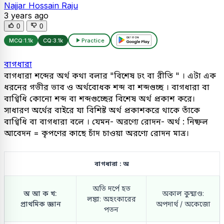
Najjar Hossain Raju
3 years ago
0
0
MCQ:
1.1k
CQ:
3.1k
Practice
বাগধারা
বাগধারা শব্দের অর্থ কথা বলার "বিশেষ ঢং বা রীতি " । এটা এক
ধরনের গভীর ভাব ও অর্থবোধক শব্দ বা শব্দগুচ্ছ । বাগধারা বা
বাগ্বিধি কোনো শব্দ বা শব্দগুচ্ছের বিশেষ অর্থ প্রকাশ করে।
সাধারণ অর্থের বাইরে যা বিশিষ্ট অর্থ প্রকাশকরে থাকে তাঁকে
বাগ্বিধি বা বাগধারা বলে । যেমন- অরণ্যে রোদন- অর্থ : নিষ্ফল
আবেদন = কৃপণের কাছে চাঁদ চাওয়া অরণ্যে রোদন মাত্র।
বাগধারা : অ
অতি দর্পে হত
অ আ ক খ:
অকাল কুষ্মাণ্ড:
লঙ্কা: অহংকারের
প্রাথমিক জ্ঞান
অপদার্থ / অকেজো
পতন