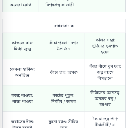
কলেরা রোগ
বিপদগ্রস্থ কাণ্ডারী
বাগধারা : ক
কলির সন্ধ্যা:
কাগুজে বাঘ:
কাঁচা পয়সা : নগদ
দুর্দিনের সূত্রপাত
মিথ্যা জুজু
উপার্জন
হওয়া
কাঁচা বাঁশে ঘুণ ধরা:
কেবলা হাকিম:
কাঁচা হাত: অপক্ব
অল্প বয়সে
অনভিজ্ঞ
বিগড়ানো
কাঁঠালের আমসত্ত্ব:
কল্কে পাওয়া:
কাঠের পুতুল:
অসম্ভব বস্তু /
পাত্তা পাওয়া
নির্জীব / অসার
ব্যাপার
কৈ মাছের প্রাণ:
করাতের দাঁত:
কুনো ব্যাঙ: সীমিত
দীর্ঘজীবী/ যা
উভয় সংকট
জ্ঞান