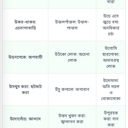
মারা
উড়ে এসে
উকর-ধাকর:
উজলপাঁজল: উথাল-
জুড়ে বসা:
এলোপাথাড়ি
পাথাল
অনধিকার
চর্চা
উপোসি
উটকো লোক: অচেনা
ছারপোকা:
উড়নপেকে: অপব্যয়ী
লোক
অভাবগ্রস্থ
লোক
উদোমাদা:
উসখুস করা: ছটফট
অতি সরল
উঁচু কপালে: ভাগ্যবান
করা
ও
বোকাসোকা
উপুরহস্ত
উস্তন খুস্তন করা:
উদোগেঁড়ে: আলসে
করা: দান
জ্বালাতন করা
করা