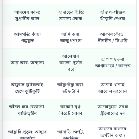
আদমের কাল:
আদাড়ের হাঁড়ি:
আঁজল-পাঁজল:
সুপ্রাচীন কাল
সামান্য লোক
ঝাঁকুনি দেওয়া
আমগন্ধি: কাঁচা
আমি করা:
আকালকেঁড়ে :
গন্ধযুক্ত
আত্মপ্রশংসা
দীনহীন / ভিখারি
আলেয়ার
আগাগাছতলা:
আর আর: অন্যান্য
আলো: দুর্লভ
আগাগোড়া / আদ্যন্ত
বস্তু
আহ্লাদে ফুটকড়াই:
আঁকুপাঁকু করা:
আনাই-ধানাই:
হেসে কুটিকুটি
ছটফটানি
আবোল-তাবোল
আঁচল ধরে বেড়ানো:
আকাট মূর্খ:
আয়োমুয়ো: সবধা
ব্যক্তিত্বহীন
নিরেট বোকা
স্ত্রীলোকের দল
আগড়ম বাগড়ম:
আহ্লাদি পুতুল: আদুরে
আনাড়ি: অপটু,
অর্থহীন কথা /
অকর্মণ্য
অনভিজ্ঞ