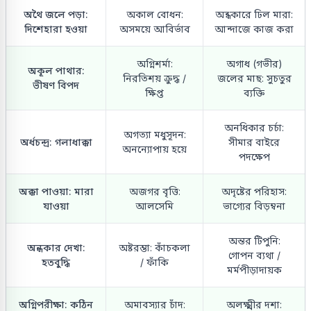
অথৈ জলে পড়া:
অকাল বোধন:
অন্ধকারে ঢিল মারা:
দিশেহারা হওয়া
অসময়ে আবির্ভাব
আন্দাজে কাজ করা
অগ্নিশর্মা:
অগাধ (গভীর)
অকূল পাথার:
নিরতিশয় ক্রুদ্ধ /
জলের মাছ: সুচতুর
ভীষণ বিপদ
ক্ষিপ্ত
ব্যক্তি
অনধিকার চর্চা:
অগত্যা মধুসূদন:
অর্ধচন্দ্র: গলাধাক্কা
সীমার বাইরে
অনন্যোপায় হয়ে
পদক্ষেপ
অক্কা পাওয়া: মারা
অজগর বৃত্তি:
অদৃষ্টের পরিহাস:
যাওয়া
আলসেমি
ভাগ্যের বিড়ম্বনা
অন্তর টিপুনি:
অন্ধকার দেখা:
অষ্টরম্ভা: কাঁচকলা
গোপন ব্যথা /
হতবুদ্ধি
/ ফাঁকি
মর্মপীড়াদায়ক
অগ্নিপরীক্ষা: কঠিন
অমাবস্যার চাঁদ:
অলক্ষ্মীর দশা: