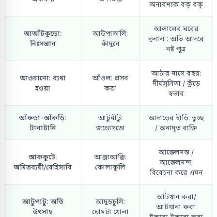
অনাবশ্যক বক্ বক্
আলালের ঘরের
আআঁটকুড়ো:
আউপাতালি:
দুলাল : অতি আদরে
নিঃসন্তান
কাঁদুনে
নষ্ট পুত্র
আঠার মাসে বছর:
আওরানো: ব্যথা
আঁওল: প্রসব
দীর্ঘসূত্রিতা / কুঁড়ে
হওয়া
করা
স্বভাব
আঁকড়া-আঁকড়ি:
আটুবাঁটু:
আদাড়ের হাঁড়ি: তুচ্ছ
টানাটানি
জড়োসড়ো
/ অনাদৃত ব্যক্তি
আক্কেলমন্ত /
আককুটে:
আঞ্জাআঞ্জি:
আক্কেলমন্দ:
অমিতব্যয়ী/বেহিসাবি
কোলাকুলি
বিবেচনা করে এমন
আটখান করা/
আটুপাটু: অতি
আদুড়চুলি:
আটখানা করা:
উৎসাহ
ঘোমটা খোলা
টুকরো টুকরো করা