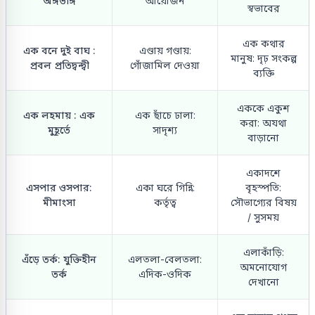
অঙ্গভঙ্গি
আয়োজন
স্বভাবের
এক কথার
এক বনে দুই বাঘ :
এণ্ডায় গণ্ডায়:
মানুষ: দৃঢ় সংকল্প
প্রবল প্রতিদ্বন্দ্বী
গোঁজামিল দেওয়া
ব্যক্তি
এককে একুশ
এক লহমায় : এক
এক ছাঁচে ঢালা:
করা: অযথা
মুহূর্তে
সাদৃশ্য
বাড়ানো
একাদশে
এসপার ওসপার:
একা ঘরে গিন্নি:
বৃহস্পতি:
মীমাংসা
কর্তৃত্ব
সৌভাগ্যের বিষয়
/ সুসময়
এলাকাঁড়ি:
এঁড়ে তর্ক: যুক্তিহীন
এলতলা-বেলতলা:
অমনোযোগ
তর্ক
এদিক-ওদিক
দেখানো