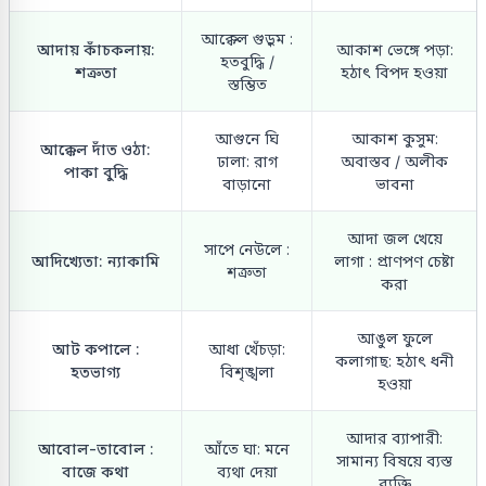
আক্কেল গুড়ুম :
আদায় কাঁচকলায়:
আকাশ ভেঙ্গে পড়া:
হতবুদ্ধি /
শত্রুতা
হঠাৎ বিপদ হওয়া
স্তম্ভিত
আগুনে ঘি
আকাশ কুসুম:
আক্কেল দাঁত ওঠা:
ঢালা: রাগ
অবাস্তব / অলীক
পাকা বুদ্ধি
বাড়ানো
ভাবনা
আদা জল খেয়ে
সাপে নেউলে :
আদিখ্যেতা: ন্যাকামি
লাগা : প্রাণপণ চেষ্টা
শত্রুতা
করা
আঙুল ফুলে
আট কপালে :
আধা খেঁচড়া:
কলাগাছ: হঠাৎ ধনী
হতভাগ্য
বিশৃঙ্খলা
হওয়া
আদার ব্যাপারী:
আবোল-তাবোল :
আঁতে ঘা: মনে
সামান্য বিষয়ে ব্যস্ত
বাজে কথা
ব্যথা দেয়া
ব্যক্তি