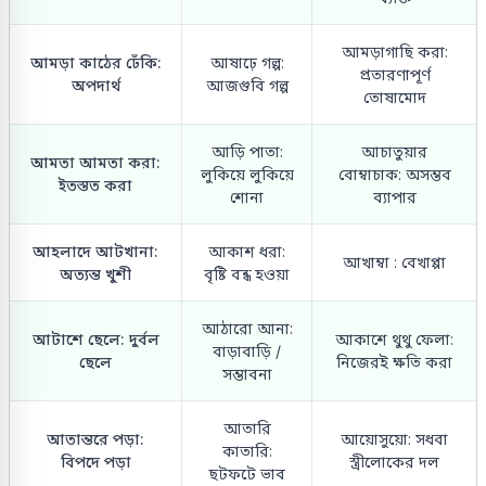
আমড়াগাছি করা:
আমড়া কাঠের ঢেঁকি:
আষাঢ়ে গল্প:
প্রতারণাপূর্ণ
অপদার্থ
আজগুবি গল্প
তোষামোদ
আড়ি পাতা:
আচাতুয়ার
আমতা আমতা করা:
লুকিয়ে লুকিয়ে
বোম্বাচাক: অসম্ভব
ইতস্তত করা
শোনা
ব্যাপার
আহলাদে আটখানা:
আকাশ ধরা:
আখাম্বা : বেখাপ্পা
অত্যন্ত খুশী
বৃষ্টি বন্ধ হওয়া
আঠারো আনা:
আটাশে ছেলে: দুর্বল
আকাশে থুথু ফেলা:
বাড়াবাড়ি /
ছেলে
নিজেরই ক্ষতি করা
সম্ভাবনা
আতারি
আতান্তরে পড়া:
আয়োসুয়ো: সধবা
কাতারি:
বিপদে পড়া
স্ত্রীলোকের দল
ছটফটে ভাব