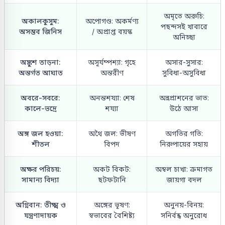
অমৃতে অরুচি:
অকালকুসুম:
অপোগণ্ড: অকর্মণ্য
পছন্দসই খাবারে
অসম্ভব জিনিস
/ অপ্রাপ্ত বয়স্ক
অনিচ্ছা
অঙ্কুশ তাড়না:
অসূর্যম্পশ্যা: গৃহে
অসার-সুসার:
অন্তর্গত আঘাত
অন্তরীণ
সুবিধা-অসুবিধা
অবরে-সবরে:
অনন্তশয্যা: শেষ
অন্নপ্রাশনের ভাত:
কালে-ভদ্রে
শয্যা
উঠে আসা
অঙ্গ জল হওয়া:
অথৈ জল: ভীষণ
অগতির গতি:
শীতল
বিপদ
নিরুপায়ের সহায়
অক্ষর পরিচয়:
অকট বিকট:
অম্বল চাখা: ক্রমাগত
সামান্য বিদ্যা
ছটফটানি
জায়গা বদল
অগ্নিবান: তীক্ষ্ম ও
অঙ্গের ভূষণ:
অনুনয়-বিনয়:
যন্ত্রণাদায়ক
স্বভাবের বৈশিষ্ট্য
সনির্বন্ধ অনুরোধ