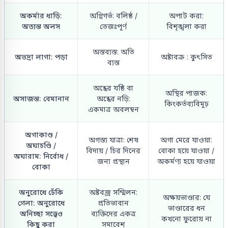
অকর্মার ধাড়ি:
অগ্নিগর্ভ: বলিষ্ঠ /
অপাট করা:
অত্যন্ত অলস
তেজঃপূর্ণ
বিশৃঙ্খলা করা
অস্তব্যস্ত: অতি
অভদ্রা লাগা: পড়া
অষ্টাবক্র : কুৎসিত
ব্যস্ত
অন্ধের যষ্ঠি বা
অস্থির পাজক:
অসাজন্ত: বেমানান
অন্ধের নড়ি:
কিংকর্তব্যবিমূঢ়
একমাত্র অবলম্বন
অগাকাণ্ড /
অগস্ত্য যাত্রা: শেষ
অগা মেরে যাওয়া:
অঘাচণ্ডি /
বিদায় / চির দিনের
বোকা হয়ে যাওয়া /
অঘারাম: নির্বোধ /
জন্য প্রস্থান
অকর্মণ্য হয়ে যাওয়া
বোকা
অনুরোধে ঢেঁকি
অষ্টবজ্র সম্মিলন:
অক্ষয়ভাণ্ডার: যে
গেলা: অনুরোধে
প্রতিভাবান
ভাণ্ডারের ধন
অনিচ্ছা সত্ত্বেও
ব্যক্তিদের একত্র
কখনো ফুরোয় না
কিছু করা
সমাবেশ