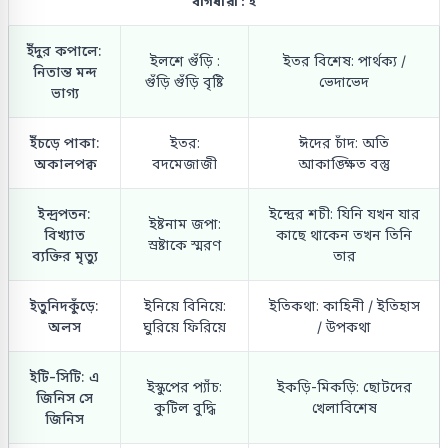
বাগধারা : ই
ইঁদুর কপালে:
ইলশে গুঁড়ি :
ইতর বিশেষ: পার্থক্য /
নিতান্ত মন্দ
গুঁড়ি গুঁড়ি বৃষ্টি
ভেদাভেদ
ভাগ্য
ইঁচড়ে পাকা:
ইতর:
ঈদের চাঁদ: অতি
অকালপক্ব
বদমেজাজী
আকাঙ্ক্ষিত বস্তু
ইন্দ্রপতন:
ইন্দ্রের শচী: যিনি যখন যার
ইষ্টনাম জপা:
বিখ্যাত
কাছে থাকেন তখন তিনি
স্রষ্টাকে স্মরণ
ব্যক্তির মৃত্যু
তার
ইতুনিদকুঁড়ে:
ইনিয়ে বিনিয়ে:
ইতিকথা: কাহিনী / ইতিহাস
অলস
ঘুরিয়ে ফিরিয়ে
/ উপকথা
ইটি-সিটি: এ
ইস্কুপের প্যাঁচ:
ইকড়ি-মিকড়ি: ছোটদের
জিনিস সে
কুটিল বুদ্ধি
খেলাবিশেষ
জিনিস