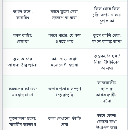
কিল খেয়ে কিল
কালে ভদ্রে :
কানে তুলো দেয়া:
চুরি: অপমান সয়ে
কদাচিৎ
ভ্রুক্ষেপ না করা
চুপ থাকা
কান কাটা:
কানে খাটো: যে কম
কুলে কালি দেয়া:
বেহায়া
শুনতে পায়
বংশে কলঙ্ক আনা
কুম্ভকর্ণের ঘুম /
কুল কাঠের
কান খাড়া করা:
নিদ্রা: দীর্ঘদিনের
আগুন: তীব্র জ্বালা
মনোযোগী হওয়া
আলস্য
কাকতালীয়
কচ্ছপের কামড় :
কড়ায় গণ্ডায়: সম্পূর্ণ
ব্যাপার:
নাছোড়বান্দা
/ পুরোপুরি
কার্যকরণহীন
ঘটনা
কানে তোলা:
কুলোপনা চক্কর:
কলা দেখানো: ফাঁকি
কোনো কথা
সারহীন আড়ম্বর
দেয়া
উত্থাপন করা