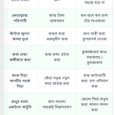
সহজে মরে না
কেতাদুরস্ত:
কাছা ঢিলা:
কত ধানে কত চাল:
পরিপাটি
অসাবধান
টের পাওয়ানো
কাঁটার জ্বালা:
কথার কথা:
কান ভারী করা:
অসহ্য দুঃখ
গুরুত্বহীন কথা
কুপরামর্শ দেওয়া
কুরুক্ষেত্রের কাণ্ড:
কথা দেয়া:
কথা চালা: রটনা
মহাকলহ /
অঙ্গীকার করা
করা
তুলকালাম
কাক নিদ্রা:
কথা কাটাকাটি
কেঁচে গণ্ডূষ: নতুন
অগভীর সতর্ক
করা: বাদ-প্রতিবাদ
করে আরম্ভ করা
নিদ্রা
করা
কোলে পিঠে মানুষ
কলুর বলদ:
কান পাতলা:
করা: লালন পালন
একটানা খাটুনি
সহজেই বিশ্বাসপ্রবণ
করা