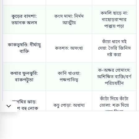
কমলি ছাড়ে না:
কুড়ের বাদশা:
কংস মামা: নির্মম
নাছোড়বান্দার
ভয়ানক অলস
আত্মীয়
পাল্লায় পড়া
কাঁচা ধানে মই
কাকভূষণ্ডি: দীর্ঘায়ু
কতশত: অসংখ্য
দেয়া: তৈরি জিনিস
ব্যক্তি
নষ্ট করা
ক-অক্ষর গোমাংস:
কথার ফুলঝুরি:
কানি খাওয়া:
অশিক্ষিত ব্যক্তি/বর্ণ
বাকপটুতা
পক্ষপাতিত্ব
পরিচয়হীন
কাঁটা দিয়ে কাঁটা
কলমির ঝাড়:
কচু পোড়া: অখাদ্য
তোলা: শত্রু দিয়ে
বংশে বহু লোক
শত্রু নিধন
কিলিয়ে কাঁঠাল
কড়ার ভিখারি:
কড়ি কপালে :
পাকানো: