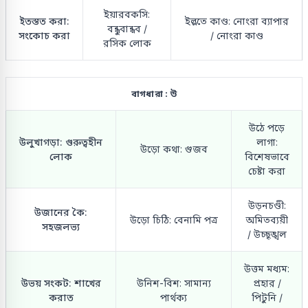
ইয়ারবকসি:
ইতস্তত করা:
ইল্লতে কাণ্ড: নোংরা ব্যাপার
বন্ধুবান্ধব /
সংকোচ করা
/ নোংরা কাণ্ড
রসিক লোক
বাগধারা : উ
উঠে পড়ে
উলুখাগড়া: গুরুত্বহীন
লাগা:
উড়ো কথা: গুজব
লোক
বিশেষভাবে
চেষ্টা করা
উড়নচণ্ডী:
উজানের কৈ:
উড়ো চিঠি: বেনামি পত্র
অমিতব্যয়ী
সহজলভ্য
/ উচ্ছৃঙ্খল
উত্তম মধ্যম:
উভয় সংকট: শাখের
উনিশ-বিশ: সামান্য
প্রহার /
করাত
পার্থক্য
পিটুনি /