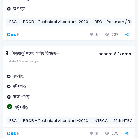
অল্প ভুল
PSC
PGCB – Technical Attendant-2023
BPO – Postman / Runne
Des
537
3
9 .
'ষড়ঋতু' শব্দের সন্ধি বিচ্ছেদ-
8 Exams
Updated: 2 weeks ago
ষড়ঋতু
ষট+ঋতু
ষড়ো+ঋতু
ষট্+ঋতু
PSC
PGCB – Technical Attendant-2023
NTRCA
10th NTRCA 
Des
575
3