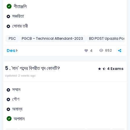
গীতাঞ্জলি
সঞ্চয়িতা
সোনার তরী
PSC
PGCB – Technical Attendant-2023
BD POST Upazila Post
Des
652
4
5 .
'মান' শব্দের বিপরীত শব্দ কোনটি?
4 Exams
Updated: 2 weeks ago
সম্মান
গৌণ
অমান্য
অপমান