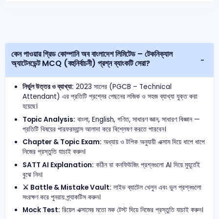
কেন পাওয়ার গ্রিড কোম্পানি অব বাংলাদেশ লিমিটেড – টেকনিক্যাল
অ্যাটেনডেন্ট MCQ (বহুনির্বাচনী) প্রশ্ন ব্যাংকটি সেরা?
নির্ভুল উত্তর ও ব্যাখ্যা:
2023 সালের (PGCB – Technical
Attendant) এর প্রতিটি প্রশ্নের পেছনের লজিক ও সহজ ব্যাখ্যা যুক্ত করা
হয়েছে।
Topic Analysis:
বাংলা, English, গণিত, সাধারণ জ্ঞান, সাধারণ বিজ্ঞান —
প্রতিটি বিষয়ের পারফরম্যান্স আলাদা করে বিশ্লেষণ করতে পারবেন।
Chapter & Topic Exam:
অধ্যায় ও টপিক অনুযায়ী এক্সাম দিয়ে ধাপে ধাপে
নিজের প্রস্তুতি যাচাই করুন।
SATT AI Explanation:
কঠিন বা কনফিউজিং প্রশ্নগুলো AI দিয়ে মুহূর্তেই
বুঝে নিন।
⚔️ Battle & Mistake Vault:
লাইভ ব্যাটেল খেলুন এবং ভুল প্রশ্নগুলো
সংরক্ষণ করে পুনরায় প্র্যাকটিস করুন।
Mock Test:
রিয়েল এক্সামের মতো মক টেস্ট দিয়ে নিজের প্রস্তুতি যাচাই করুন।