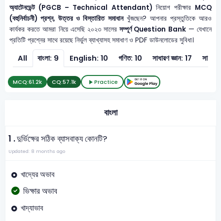
অ্যাটেনডেন্ট (PGCB – Technical Attendant)
নিয়োগ পরীক্ষার
MCQ
(বহুনির্বাচনী) প্রশ্ন, উত্তর ও বিস্তারিত সমাধান
খুঁজছেন? আপনার প্রস্তুতিকে আরও
কার্যকর করতে আমরা নিয়ে এসেছি ২০২৩ সালের
সম্পূর্ণ Question Bank
— যেখানে
প্রতিটি প্রশ্নের সাথে রয়েছে নির্ভুল ব্যাখ্যাসহ সমাধাণ ও PDF ডাউনলোডের সুবিধা।
All
বাংলা: 9
English: 10
গণিত: 10
সাধারণ জ্ঞান: 17
সাধারণ 
MCQ:
61.2k
CQ:
57.1k
Practice
বাংলা
1 .
দুর্ভিক্ষের সঠিক ব্যাসবাক্য কোনটি?
Updated: 8 months ago
খাদ্যের অভাব
ভিক্ষার অভাব
খাদ্যাভাব