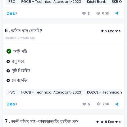
PSC
PGCB – Technical Attendant-2023
Krishi Bank
BKB Offi
Des
6.2k
3
6 .
বর্তমান কাল কোনটি?
2 Exams
Updated: 2 weeks ago
আমি পড়ি
রানু যাবে
সুমি গিয়েছিল
সে পড়েছিল
PSC
PGCB – Technical Attendant-2023
KGDCL – Technician-2
Des
730
5
7 .
নকশী কাঁথার মাঠ-কাব্যগ্রন্থটির রচয়িতা কে?
6 Exams