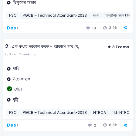
ভিক্ষুকের অভাব
PSC
PGCB – Technical Attendant-2023
বাংলা
অব্যয়ীভাব সমাস (উপসর্গ 
Des
3.9k
10
2 .
এক কথায় প্রকাশ করুন- আকাশে চরে যে,
3 Exams
Updated: 2 weeks ago
পাখি
উড়োজাহাজ
খেচর
ঘুড়ি
PSC
PGCB – Technical Attendant-2023
NTRCA
11th NTRCA C
Des
6.8k
2