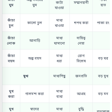
কাটা
সম্মানহানী
ঘুম
ঘুম
হাত
যাওয়া
কাঁচা
মাথা
কালো চুল
শপথ করা
পাকা রং
চুল
খাওয়া
কাঁচা
মাথা
দায়িত্ব
আনাড়ি
লোক
ঘামানো
নেয়া
কাঁচা
মাথা
রোগ
অল্প বয়স
বড় ঘর
বয়স
ধরা
বিশেষ
মুখ
মাথাপিছু
জনপ্রতি
বড় মুখ
মুখ
মাথা
গালমন্দ করা
আগ্রহ
বড় মন
করা
ব্যথা
মুখ
স্বাদের
মাথা
বুদ্ধি
বড়লোক