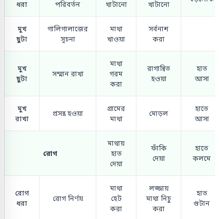
ধরা
পরিবর্তন
খাটানো
খাটানো
মুখ
গালিগালাজের
মাথা
সর্বনাশ
ছুটা
সূচনা
খাওয়া
করা
মাথা
মুখ
রাগান্বিত
হাত
সম্মান রাখা
গরম
ছুটা
হওয়া
আসা
করা
মুখ
গ্রামের
হাতে
প্রসন্ন হওয়া
মোড়ল
রাখা
মাথা
আসা
মাথায়
ফাঁকি
হাতে
রোগ
হাত
দেয়া
কলমে
দেয়া
মাথা
লজ্জায়
রোগ
হাত
রোগ নির্ণয়
হেট
মাথা নিচু
ধরা
গুটান
করা
করা