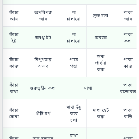
কাঁচা
অপরিপক্ব
পা
পাকা
দ্রুত চলা
আম
আম
চালানো
আম
কাঁচা
পা
পাকা
অদগ্ধ ইট
অবজ্ঞা
ইট
চালানো
কথা
ক্ষমা
কাঁচা
নিপুণতার
পায়ে
পাকা
প্রার্থনা
কাজ
অভাব
পড়া
কাজ
করা
কাঁচা
পাকা
গুরুত্বহীন কথা
মাথা
কথা
বন্দোবস্ত
মাথা উঁচু
কাঁচা
মাথা হেট
পাকা
খাঁটি স্বর্ণ
করে
সোনা
করা
বাড়ি
চলা
মাথা
কাঁচা
অল্প সময়ের
পাকা