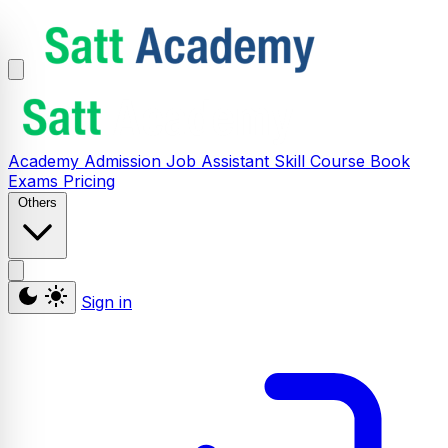
Academy
Admission
Job Assistant
Skill
Course
Book
Exams
Pricing
Others
Sign in