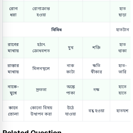
রোগ
রোগাক্রান্ত
হাত
ধরা
হওয়া
ছাড়া
বিবিধ
হাতটান
রাগের
হঠাৎ
হাত
মুখ
শক্তি
মাথায়
ক্রোধবশত
থাকা
রাস্তার
নাক
ক্ষতি
হাত-
মিলনস্থলে
মাথায়
কাটা
স্বীকার
ভারি
নাকে-
অঙ্কে
হাতে
দ্রুততা
দক্ষ
মুখে
পাকা
হাতে
কানে
কোনো বিষয়
উঠে
বন্ধ হওয়া
হাতযশ
তোলা
উত্থাপন করা
যাওয়া
Related Question