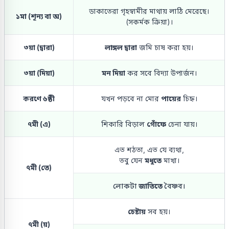
ডাকাতেরা গৃহস্বামীর মাথায় লাঠি মেরেছে।
১মা (শূন্য বা অ)
(সকর্মক ক্রিয়া)।
৩য়া (দ্বারা)
লাঙ্গল দ্বারা
জমি চাষ করা হয়।
৩য়া (দিয়া)
মন দিয়া
কর সবে বিদ্যা উপার্জন।
করণে ৬ষ্ঠী
যখন পড়বে না মোর
পায়ের
চিহ্ন।
৭মী (এ)
শিকারি বিড়াল
গোঁফে
চেনা যায়।
এত শঠতা, এত যে ব্যথা,
তবু যেন
মধুতে
মাখা।
৭মী (তে)
লোকটা
জাতিতে
বৈষ্ণব।
চেষ্টায়
সব হয়।
৭মী (য়)