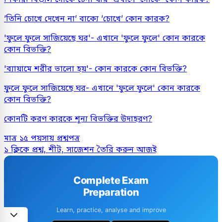
’তিনি চোখে দেখেন না’ বাক্যে ’
চোখে
’ কোন কারক?
'ফুলে ফুলে সাজিয়েছে ঘর'- এখানে 'ফুলে ফুলে' কোন কারকে
কোন বিভক্তি?
'ব্যায়ামে শরীর ভালো হয়'- কোন কারকে কোন বিভক্তি?
ফুলে ফুলে সাজিয়েছে ঘর- এখানে 'ফুলে ফুলে' কোন কারকে
কোন বিভক্তি?
কোনটি করণ কারকে শূন্য বিভক্তির উদাহরণ?
মাত্র ১৫ পয়সায় প্রশ্নপত্র
১ ক্লিকে প্রশ্ন, শীট, সাজেশন তৈরি করুন আজই
Complete Exam
Preparation
Learn, practice, analyse and improve