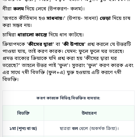
নীরা
কলম
দিয়ে লেখে (উপকরণ- কলম)।
'জগতে কীর্তিমান হও
সাধনায়
।' (উপায়- সাধনা)
ভেড়া
দিয়ে চাষ
করা সম্ভব নয়।
চাষিরা
ধারালো কাস্তে
দিয়ে ধান কাটছে।
ক্রিয়াপদকে '
কীসের দ্বারা
' বা '
কী উপায়ে
' প্রশ্ন করলে যে উত্তরটি
পাওয়া যায়, তাই করণ কারক। যেমন: ফুলে ফুলে ঘর ভরেছে।
প্রদত্ত বাক্যের ক্রিয়াকে যদি প্রশ্ন করা হয় 'কীসের দ্বারা ঘর
ভরেছে?' তাহলে উত্তর পাই 'ফুল'। সুতরাং 'ফুল' করণ কারক এবং
এর সাথে ৭মী বিভক্তি (ফুল+এ) যুক্ত হওয়ায় এটি করণে ৭মী
বিভক্তি।
করণ কারকে বিভিন্ন বিভক্তির ব্যবহার:
বিভক্তি
উদাহরণ
১মা (শূন্য বা অ)
ছাত্ররা
বল
খেলে (অকর্মক ক্রিয়া)।