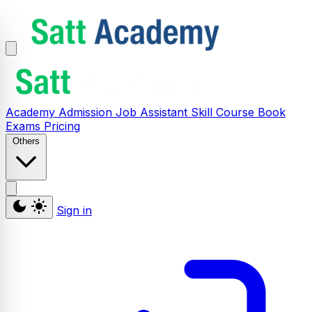
Academy
Admission
Job Assistant
Skill
Course
Book
Exams
Pricing
Others
Sign in