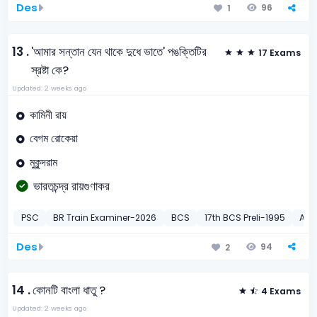
Des
96
1
13 .
'আমার সন্তান যেন থাকে দুধে ভাতে' পঙক্তিটির
17 Exams
স্রষ্টা কে?
Updated: 2 weeks ago
কামিনী রায়
বেগম রোকেয়া
মুকুন্দরাম
ভারতচন্দ্র রায়গুণাকর
PSC
BR Train Examiner-2026
BCS
17th BCS Preli-1995
Ans
Des
94
2
14 .
কোনটি বাংলা ধাতু ?
4 Exams
Updated: 2 weeks ago