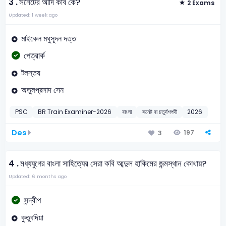
3 .
সনেটের আদি কবি কে?
2 Exams
Updated: 1 week ago
মাইকেল মধুসূদন দত্ত
পেত্রার্ক
টলস্তয়
অতুলপ্রসাদ সেন
PSC
BR Train Examiner-2026
বাংলা
সনেট বা চতুর্দশপদী
2026
Des
197
3
4 .
মধ্যযুগের বাংলা সাহিত্যের সেরা কবি আব্দুল হাকিমের জন্মস্থান কোথায়?
Updated: 6 months ago
সন্দ্বীপ
কুতুবদিয়া