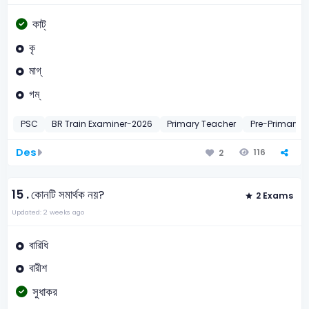
কাট্
কৃ
মাগ্
গম্
PSC
BR Train Examiner-2026
Primary Teacher
Pre-Primary 
Des
116
2
15 .
কোনটি সমার্থক নয়?
2 Exams
Updated: 2 weeks ago
বারিধি
বারীশ
সুধাকর