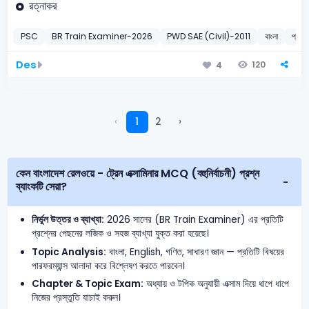
রত্নাকর
PSC
BR Train Examiner-2026
PWD SAE (Civil)-2011
বাংলা
প্রতিশ
Des
120
4
‹
1
2
›
কেন বাংলাদেশ রেলওয়ে - ট্রেন এক্সামিনার MCQ (বহুনির্বাচনী) প্রশ্ন
ব্যাংকটি সেরা?
নির্ভুল উত্তর ও ব্যাখ্যা:
2026 সালের (BR Train Examiner) এর প্রতিটি
প্রশ্নের পেছনের লজিক ও সহজ ব্যাখ্যা যুক্ত করা হয়েছে।
Topic Analysis:
বাংলা, English, গণিত, সাধারণ জ্ঞান — প্রতিটি বিষয়ের
পারফরম্যান্স আলাদা করে বিশ্লেষণ করতে পারবেন।
Chapter & Topic Exam:
অধ্যায় ও টপিক অনুযায়ী এক্সাম দিয়ে ধাপে ধাপে
নিজের প্রস্তুতি যাচাই করুন।