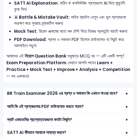
SATT AI Explanation:
কঠিন বা কনফিউজিং প্রশ্নগুলো AI দিয়ে মুহূর্তেই
বুঝে নিন।
⚔️ Battle & Mistake Vault:
লাইভ ব্যাটেল খেলুন এবং ভুল প্রশ্নগুলো
সংরক্ষণ করে পুনরায় প্র্যাকটিস করুন।
Mock Test:
রিয়েল এক্সামের মতো মক টেস্ট দিয়ে নিজের প্রস্তুতি যাচাই করুন।
PDF Download:
প্রশ্ন ও সমাধান PDF হিসেবে ডাউনলোড বা প্রিন্ট করে
অফলাইনে পড়ুন।
আমাদের এই
নিয়োগ Question Bank
শুধুমাত্র MCQ নয় — এটি একটি সম্পূর্ণ
Exam Preparation Platform
যেখানে আপনি পাবেন
Learn +
Practice + Mock Test + Improve + Analysis + Competition
— সব একসাথে।
BR Train Examiner 2026 এর প্রশ্ন ও সমাধান কি এখানে পাওয়া যাবে?
আমি কি এই প্রশ্নগুলোর PDF ডাউনলোড করতে পারব?
স্যাট একাডেমির প্রশ্নোত্তরগুলো কতটা নির্ভুল?
SATT AI কীভাবে আমাকে সাহায্য করবে?