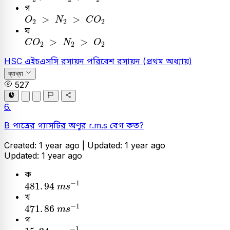
গ
O
2
>
N
2
>
C
O
2
>
>
O
N
C
O
2
2
2
ঘ
C
O
2
>
N
2
>
O
2
>
>
C
O
N
O
2
2
2
HSC
এইচএসসি
রসায়ন
পরিবেশ রসায়ন (প্রথম অধ্যায়)
ব্যাখ্যা
527
6.
B পাত্রের গ্যাসটির অণুর r.m.s বেগ কত?
Created: 1 year ago |
Updated: 1 year ago
Updated: 1 year ago
ক
481
.
94
m
s
-
1
−
1
481
.
94
m
s
খ
471
.
86
m
s
-
1
−
1
471
.
86
m
s
গ
15
.
24
c
m
s
-
1
−
1