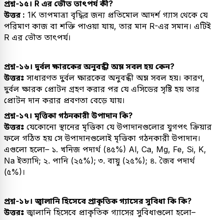
প্রশ্ন-১৫। R এর ভৌত তাৎপর্য কী?
উত্তর :
1K তাপমাত্রা বৃদ্ধির জন্য প্রতিমোল আদর্শ গ্যাস থেকে যে
পরিমাণ কাজ বা শক্তি পাওয়া যায়, তার মান R-এর সমান। এটিই
R এর ভৌত তাৎপর্য।
প্রশ্ন-১৬। দুর্বল ক্ষারকের অনুবন্ধী অম্ল সবল হয় কেন?
উত্তরঃ
সাধারণত দুর্বল ক্ষারকের অনুবন্ধী অম্ল সবল হয়। কারণ,
দুর্বল ক্ষারক প্রোটন গ্রহণ করার পর যে এসিডের সৃষ্টি হয় তার
প্রোটন দান করার প্রবণতা বেড়ে যায়।
প্রশ্ন-১৭। মৃত্তিকা গঠনকারী উপাদান কি?
উত্তরঃ
যেকোনো স্থানের মৃত্তিকা যে উপাদানগুলোর যুগপৎ ক্রিয়ার
ফলে গঠিত হয় সে উপাদানগুলোই মৃত্তিকা গঠনকারী উপাদান।
এগুলো হলো– ১. খনিজ পদার্থ (৪৫%) Al, Ca, Mg, Fe, Si, K,
Na ইত্যাদি; ২. পানি (২৫%); ৩. বায়ু (২৫%); ৪. জৈব পদার্থ
(৫%)।
প্রশ্ন-১৮। জ্বালানি হিসেবে প্রাকৃতিক গ্যাসের সুবিধা কি কি?
উত্তরঃ
জ্বালানি হিসেবে প্রাকৃতিক গ্যাসের সুবিধাগুলো হলো–