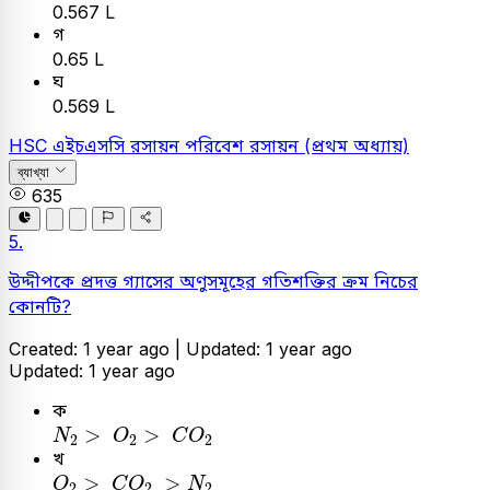
0.567 L
গ
0.65 L
ঘ
0.569 L
HSC
এইচএসসি
রসায়ন
পরিবেশ রসায়ন (প্রথম অধ্যায়)
ব্যাখ্যা
635
5.
উদ্দীপকে প্রদত্ত গ্যাসের অণুসমূহের গতিশক্তির ক্রম নিচের
কোনটি?
Created: 1 year ago |
Updated: 1 year ago
Updated: 1 year ago
ক
N
2
>
O
2
>
C
O
2
>
>
N
O
C
O
2
2
2
খ
O
2
>
C
O
2
>
N
2
>
>
O
C
O
N
2
2
2