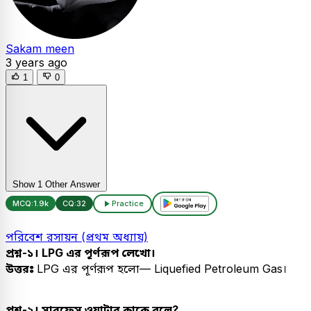
Sakam meen
3 years ago
1
0
Show 1 Other Answer
MCQ:
1.9k
CQ:
32
Practice
পরিবেশ রসায়ন (প্রথম অধ্যায়)
প্রশ্ন-১। LPG এর পূর্ণরূপ লেখো।
উত্তরঃ
LPG এর পূর্ণরূপ হলো— Liquefied Petroleum Gas।
প্রশ্ন-২। সারফেস ওয়াটার কাকে বলে?