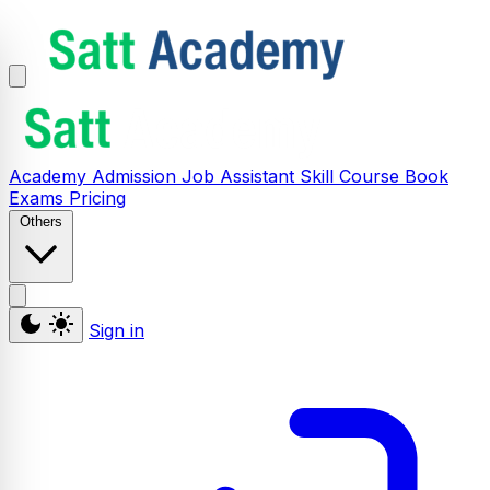
Academy
Admission
Job Assistant
Skill
Course
Book
Exams
Pricing
Others
Sign in