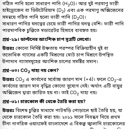
গঠিত পানি হলো সাধারণ পানি (H
O)। আর দুই পরমাণু ভারী
2
হাইড্রোজেন বা ডিউটেরিয়াম (D
) এবং এক পরমাণু অক্সিজেনের
2
সমন্বয়ে গঠিত পানি হলো ভারী পানি (D
O)।
2
সাধারণ পানির ঘনত্বের চেয়ে ভারী পানির ঘনত্ব বেশি। ভারী পানি
পারমাণবিক চুল্লিতে মডারেটর হিসাবে ব্যবহৃত হয়।
প্রশ্ন-২৯। ডাল্টনের আংশিক চাপ সূত্রটি লেখো।
উত্তরঃ
কোনো নির্দিষ্ট উষ্ণতায় পরস্পর বিক্রিয়াহীন দুই বা
ততোধিক গ্যাসের একটি মিশ্রণের মোট চাপ মিশ্রণে উপস্থিত
উপাদান গ্যাসসমূহের আংশিক চাপের সমষ্টির সমান।
প্রশ্ন-৩০। CO
দাহ্য নয় কেন?
2
উত্তরঃ
CO
এ কার্বনের সর্বোচ্চ জারণ মান (+4)। ফলে CO
-এ
2
2
কার্বনের জারণ মান বৃদ্ধির কোনো সুযোগ নেই। অর্থাৎ এটি বায়ুর
অক্সিজেন দ্বারা জারিত হয় না। তাই CO
দাহ্য নয়।
2
প্রশ্ন-৩১। চারকোল কী থেকে তৈরি করা হয়?
উত্তরঃ
বিশেষ চুল্লির মাধ্যমে পাটখড়ি পোড়ালে ছাই তৈরি হয়, যা
থেকে চারকোল তৈরি করা হয়। ২০১১ সালে নিবন্ধন নিয়ে প্রথম
চীনা নাগরিক ওয়াংফেই বাংলাদেশে এ বিকল্প জ্বালানি চারকোলের