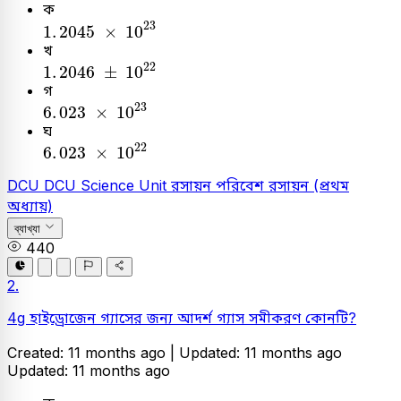
ক
1
.
2045
×
10
23
23
1
.
2045
×
10
খ
1
.
2046
±
10
22
22
1
.
2046
±
10
গ
6
.
023
×
10
23
23
6
.
023
×
10
ঘ
6
.
023
×
10
22
22
6
.
023
×
10
DCU
DCU Science Unit
রসায়ন
পরিবেশ রসায়ন (প্রথম
অধ্যায়)
ব্যাখ্যা
440
2.
4g হাইড্রোজেন গ্যাসের জন্য আদর্শ গ্যাস সমীকরণ কোনটি?
Created: 11 months ago |
Updated: 11 months ago
Updated: 11 months ago