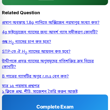
Related Question
প্রমাণ অবস্থায় 1.8g পানিতে অক্সিজেন পরমাণুর সংখ্যা কত?
4g হাইড্রোজেন গ্যাসের জন্য আদর্শ গ্যাস সমীকরণ কোনটি?
শুষ্ক H
গ্যাসের চাপ কত হবে?
2
STP-তে ঐ H
গ্যাসের আয়তন কত হবে?
2
উদ্দীপকে প্রদত্ত গ্যাসের অণুসমূহের গতিশক্তির ক্রম নিচের
কোনটি?
B পাত্রের গ্যাসটির অণুর r.m.s বেগ কত?
মাত্র ১৫ পয়সায় প্রশ্নপত্র
১ ক্লিকে প্রশ্ন, শীট, সাজেশন তৈরি করুন আজই
Complete Exam