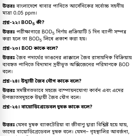
উত্তরঃ
বাংলাদেশে খাবার পানিতে আর্সেনিকের সর্বোচ্চ সহনীয়
মাত্রা 0.05 ppm।
প্রশ্ন-২২। BOD
কী?
5
উত্তরঃ
পরীক্ষাগারে BOD
নির্ণয় প্রক্রিয়াটি 5 দিন ব্যাপী সম্পন্ন
5
করা হলে তা BOD
লিখে প্রকাশ করা হয়।
5
প্রশ্ন-২৩। BOD কাকে বলে?
উত্তরঃ
জৈব পদার্থের ভাঙনের প্রাক্কালে জৈব রাসায়নিক বিক্রিয়ায়
ব্যবহৃত পানিতে বিদ্যমান দ্রবীভূত অক্সিজেনের পরিমাণকে BOD
বলে।
প্রশ্ন-২৪। উদ্বায়ী জৈব যৌগ কাকে বলে?
উত্তরঃ
সমষ্টিগতভাবে সহজে বাম্পায়নযোগ্য কার্বন এবং এদের
উপজাতসমূহকে উদ্বায়ী জৈব যৌগ বলে।
প্রশ্ন-২৫। বায়োডিগ্রেডেবল দূষক কাকে বলে?
উত্তরঃ
যেসব দূষক ব্যাকটেরিয়া বা জীবাণু দ্বারা বিশ্লিষ্ট হয়ে যায়,
তাদের বায়োডিগ্রেডেবল দূষক বলে। যেমন– গৃহস্থালির আবর্জনা,