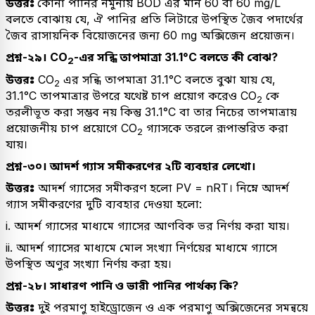
উত্তরঃ
কোনা পানির নমুনায় BOD এর মান 60 বা 60 mg/L
বলতে বোঝায় যে, ঐ পানির প্রতি লিটারে উপস্থিত জৈব পদার্থের
জৈব রাসায়নিক বিয়োজনের জন্য 60 mg অক্সিজেন প্রয়োজন।
প্রশ্ন-২৯। CO
-এর সন্ধি তাপমাত্রা 31.1°C বলতে কী বোঝ?
2
উত্তরঃ
CO
এর সন্ধি তাপমাত্রা 31.1°C বলতে বুঝা যায় যে,
2
31.1°C তাপমাত্রার উপরে যথেষ্ট চাপ প্রয়োগ করেও CO
কে
2
তরলীভূত করা সম্ভব নয় কিন্তু 31.1°C বা তার নিচের তাপমাত্রায়
প্রয়োজনীয় চাপ প্রয়োগে CO
গ্যাসকে তরলে রূপান্তরিত করা
2
যায়।
প্রশ্ন-৩০। আদর্শ গ্যাস সমীকরণের ২টি ব্যবহার লেখো।
উত্তরঃ
আদর্শ গ্যাসের সমীকরণ হলো PV = nRT। নিম্নে আদর্শ
গ্যাস সমীকরণের দুটি ব্যবহার দেওয়া হলো:
i. আদর্শ গ্যাসের মাধ্যমে গ্যাসের আণবিক ভর নির্ণয় করা যায়।
ii. আদর্শ গ্যাসের মাধ্যমে মোল সংখ্যা নির্ণয়ের মাধ্যমে গ্যাসে
উপস্থিত অণুর সংখ্যা নির্ণয় করা হয়।
প্রশ্ন-২৮। সাধারণ পানি ও ভারী পানির পার্থক্য কি?
উত্তরঃ
দুই পরমাণু হাইড্রোজেন ও এক পরমাণু অক্সিজেনের সমন্বয়ে