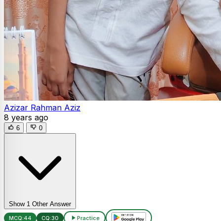
Azizar Rahman Aziz
8 years ago
6
0
Show 1 Other Answer
MCQ:
44
CQ:
30
Practice