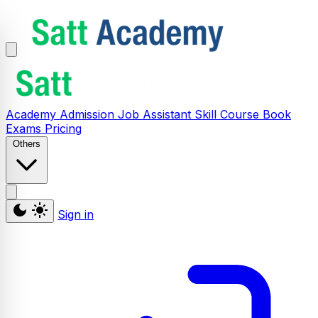
Academy
Admission
Job Assistant
Skill
Course
Book
Exams
Pricing
Others
Sign in