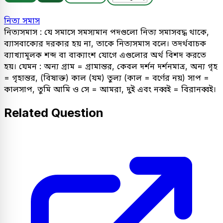
নিত্য সমাস
নিত্যসমাস : যে সমাসে সমস্যমান পদগুলো নিত্য সমাসবদ্ধ থাকে,
ব্যাসবাক্যের দরকার হয় না, তাকে নিত্যসমাস বলে। তদর্থবাচক
ব্যাখ্যামূলক শব্দ বা বাক্যাংশ যোগে এগুলোর অর্থ বিশদ করতে
হয়। যেমন : অন্য গ্রাম = গ্রামান্তর, কেবল দর্শন দর্শনমাত্র, অন্য গৃহ
= গৃহান্তর, (বিষাক্ত) কাল (যম) তুল্য (কাল = বর্ণের নয়) সাপ =
কালসাপ, তুমি আমি ও সে = আমরা, দুই এবং নব্বই = বিরানব্বই।
Related Question