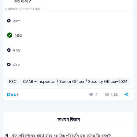
কত টাকা?
Updated: 8 months ago
২৮৮
২৪৩
২৭৬
৩১০
PSC
CAAB – Inspector / Senior Officer / Security Officer-2024
গ
Des
1.2k
4
সাধারণ বিজ্ঞান
9 .
ঋতু পরিবর্তনের সাথে বায়ুর যে দিক পরিবর্তন হয়, তাকে কি বলে?