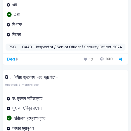
এর
এরা
দিগকে
দিগের
PSC
CAAB – Inspector / Senior Officer / Security Officer-2024
বা
Des
930
13
8 .
'বঙ্গীয় শব্দকোষ' এর প্রণেতা-
Updated: 6 months ago
ড. মুহম্মদ শহীদুল্লাহ
মুহম্মদ হাবিবুর রহমান
হরিচরণ বন্দ্যোপাধ্যায়
ফাদার ম্যানুএল