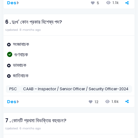
Des
1.1k
5
6 .
দুঃখ' কোন প্রকার বিশেষ্য পদ?
Updated: 8 months ago
সংজ্ঞাবাচক
গুণবাচক
ভাববাচক
জাতিবাচক
PSC
CAAB – Inspector / Senior Officer / Security Officer-2024
বা
Des
1.6k
12
7 .
কোনটি প্রথমা বিভক্তির বহুবচন?
Updated: 6 months ago