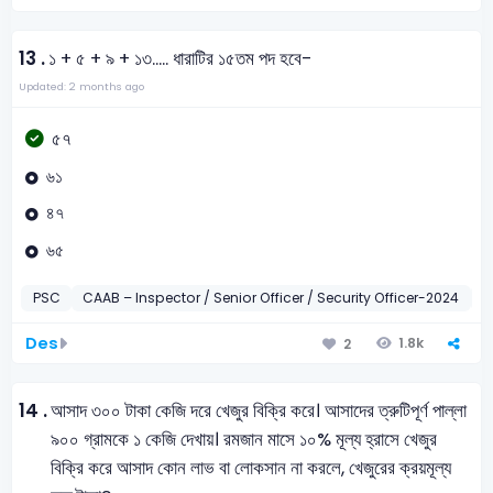
13 .
১ + ৫ + ৯ + ১৩..... ধারাটির ১৫তম পদ হবে-
Updated: 2 months ago
৫৭
৬১
৪৭
৬৫
PSC
CAAB – Inspector / Senior Officer / Security Officer-2024
গ
Des
1.8k
2
14 .
আসাদ ৩০০ টাকা কেজি দরে খেজুর বিক্রি করে। আসাদের ত্রুটিপূর্ণ পাল্লা
৯০০ গ্রামকে ১ কেজি দেখায়। রমজান মাসে ১০% মূল্য হ্রাসে খেজুর
বিক্রি করে আসাদ কোন লাভ বা লোকসান না করলে, খেজুরের ক্রয়মূল্য