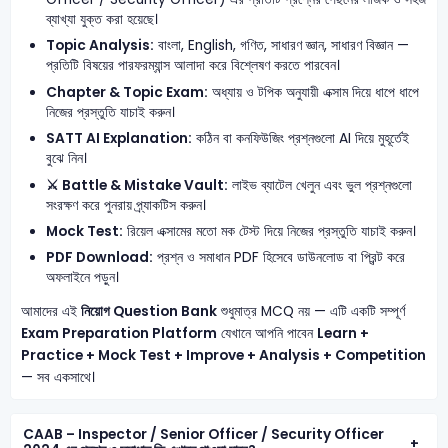
ব্যাখ্যা যুক্ত করা হয়েছে।
Topic Analysis:
বাংলা, English, গণিত, সাধারণ জ্ঞান, সাধারণ বিজ্ঞান —
প্রতিটি বিষয়ের পারফরম্যান্স আলাদা করে বিশ্লেষণ করতে পারবেন।
Chapter & Topic Exam:
অধ্যায় ও টপিক অনুযায়ী এক্সাম দিয়ে ধাপে ধাপে
নিজের প্রস্তুতি যাচাই করুন।
SATT AI Explanation:
কঠিন বা কনফিউজিং প্রশ্নগুলো AI দিয়ে মুহূর্তেই
বুঝে নিন।
⚔️ Battle & Mistake Vault:
লাইভ ব্যাটেল খেলুন এবং ভুল প্রশ্নগুলো
সংরক্ষণ করে পুনরায় প্র্যাকটিস করুন।
Mock Test:
রিয়েল এক্সামের মতো মক টেস্ট দিয়ে নিজের প্রস্তুতি যাচাই করুন।
PDF Download:
প্রশ্ন ও সমাধান PDF হিসেবে ডাউনলোড বা প্রিন্ট করে
অফলাইনে পড়ুন।
আমাদের এই
নিয়োগ Question Bank
শুধুমাত্র MCQ নয় — এটি একটি সম্পূর্ণ
Exam Preparation Platform
যেখানে আপনি পাবেন
Learn +
Practice + Mock Test + Improve + Analysis + Competition
— সব একসাথে।
CAAB – Inspector / Senior Officer / Security Officer