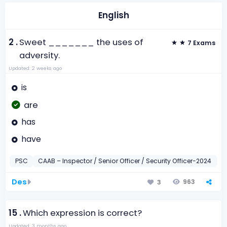
English
2 .
Sweet _______ the uses of
7 Exams
adversity.
Updated: 2 weeks ago
is
are
has
have
PSC
CAAB – Inspector / Senior Officer / Security Officer-2024
B
Des
963
3
15 .
Which expression is correct?
Updated: 3 months ago