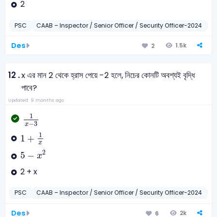
2
PSC
CAAB – Inspector / Senior Officer / Security Officer-2024
P
Des
1.5k
2
12 .
x এর মান 2 থেকে হ্রাস পেয়ে -2 হলে, নিচের কোনটি অবশ্যই বৃদ্ধি
পাবে?
Updated: 9 months ago
1
x
-
3
1
−
3
x
1
+
1
x
1
1
+
x
5
-
x
2
2
5
−
x
2 + x
PSC
CAAB – Inspector / Senior Officer / Security Officer-2024
গ
Des
2k
6