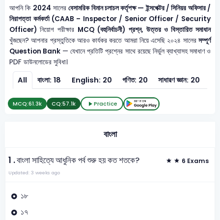
আপনি কি
2024
সালের
বেসামরিক বিমান চলাচল কর্তৃপক্ষ — ইন্সপেক্টর / সিনিয়র অফিসার /
নিরাপত্তা কর্মকর্তা (CAAB – Inspector / Senior Officer / Security
Officer)
নিয়োগ পরীক্ষার
MCQ (বহুনির্বাচনী) প্রশ্ন, উত্তর ও বিস্তারিত সমাধান
খুঁজছেন? আপনার প্রস্তুতিকে আরও কার্যকর করতে আমরা নিয়ে এসেছি ২০২৪ সালের
সম্পূর্ণ
Question Bank
— যেখানে প্রতিটি প্রশ্নের সাথে রয়েছে নির্ভুল ব্যাখ্যাসহ সমাধাণ ও
PDF ডাউনলোডের সুবিধা।
All
বাংলা: 18
English: 20
গণিত: 20
সাধারণ জ্ঞান: 20
সাধা
MCQ:
61.3k
CQ:
57.1k
Practice
বাংলা
1 .
বাংলা সাহিত্যে আধুনিক পর্ব শুরু হয় কত শতকে?
6 Exams
Updated: 3 weeks ago
১৮
১৭