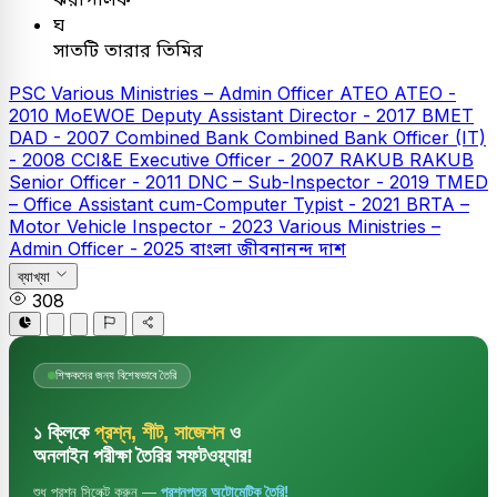
ঘ
সাতটি তারার তিমির
PSC
Various Ministries – Admin Officer
ATEO
ATEO -
2010
MoEWOE Deputy Assistant Director - 2017
BMET
DAD - 2007
Combined Bank
Combined Bank Officer (IT)
- 2008
CCI&E Executive Officer - 2007
RAKUB
RAKUB
Senior Officer - 2011
DNC – Sub-Inspector - 2019
TMED
– Office Assistant cum-Computer Typist - 2021
BRTA –
Motor Vehicle Inspector - 2023
Various Ministries –
Admin Officer - 2025
বাংলা
জীবনানন্দ দাশ
ব্যাখ্যা
308
শিক্ষকদের জন্য বিশেষভাবে তৈরি
১ ক্লিকে
প্রশ্ন, শীট, সাজেশন
ও
অনলাইন পরীক্ষা তৈরির সফটওয়্যার!
শুধু প্রশ্ন সিলেক্ট করুন —
প্রশ্নপত্র অটোমেটিক তৈরি!