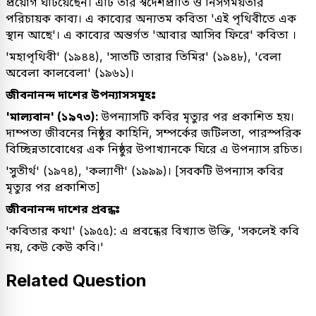
প্রয়োগ ঘটিয়েছেন। এটি তাঁর স্বদেশপ্রীতি ও নিসর্গময়তার
পরিচায়ক কাব্য। এ কাব্যের অন্যতম কবিতা 'এই পৃথিবীতে এক
স্থান আছে'। এ কাব্যের অন্তর্গত 'আবার আসিব ফিরে' কবিতা ।
'মহাপৃথিবী' (১৯৪৪), 'সাতটি তারার তিমির' (১৯৪৮), 'বেলা
অবেলা কালবেলা' (১৯৬১)।
জীবনানন্দ দাশের উপন্যাসসমূহঃ
'মাল্যবান' (১৯৭৩):
উপন্যাসটি কবির মৃত্যুর পর প্রকাশিত হয়।
দাম্পত্য জীবনের নিষ্ঠুর কাহিনি, সম্পর্কের জটিলতা, পারস্পরিক
বিচ্ছিন্নতাবোধের এক নিষ্ঠুর উপাখ্যানকে ঘিরে এ উপন্যাস রচিত।
'সুতীর্থ' (১৯৭৪), 'কল্যাণী' (১৯৯৯)। [সবকটি উপন্যাস কবির
মৃত্যুর পর প্রকাশিত]
জীবনানন্দ দাশের প্রবন্ধঃ
'কবিতার কথা' (১৯৫৫): এ প্রবন্ধের বিখ্যাত উক্তি, 'সকলেই কবি
নয়, কেউ কেউ কবি।'
Related Question