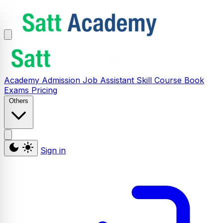
Academy
Admission
Job Assistant
Skill
Course
Book
Exams
Pricing
Others
Sign in