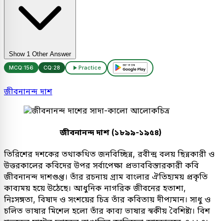
Show 1 Other Answer
MCQ:
156
CQ:
28
Practice
জীবনানন্দ দাশ
জীবনানন্দ দাশ (১৮৯৯-১৯৫৪)
তিরিশের দশকের তথাকথিত জনবিচ্ছিন্ন, রবীন্দ্র বলয় ছিন্নকারী ও
উত্তরকালের কবিদের উপর সর্বাপেক্ষা প্রভাববিস্তারকারী কবি
জীবনানন্দ দাশগুপ্ত। তাঁর রচনায় গ্রাম বাংলার ঐতিহ্যময় প্রকৃতি
কাব্যময় হয়ে উঠেছে। আধুনিক নাগরিক জীবনের হতাশা,
নিঃসঙ্গতা, বিষাদ ও সংশয়ের চিত্র তাঁর কবিতায় দীপ্যমান। সাধু ও
চলিত ভাষার মিশেল হলো তাঁর কাব্য ভাষার স্বকীয় বৈশিষ্ট্য। বিশ