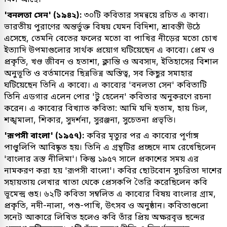
'বনলতা সেন' (১৯৪২):
৩০টি কবিতার সমন্বয়ে রচিত এ কাব্য।
ভারতীয় পুরাণের অন্তর্ভুক্ত বিষয় যেমন বিদিশা, শ্রাবস্তী উঠে
এসেছে, তেমনি বেতের ফলের মতো বা পাখির নীড়ের মতো চোখ
ইত্যাদি উপমাগুলোর সার্থক প্রয়োগ ঘটিয়েছেন এ কাব্যে। প্রেম ও
প্রকৃতি, খণ্ড জীবন ও হতাশা, ক্লান্তি ও অবসাদ, ইতিহাসের বিশাল
অনুভূতি ও বর্তমানের ছিন্নভিন্ন অস্তিত্ব, সব কিছুর সমাহার
ঘটিয়েছেন তিনি এ কাব্যে। এ কাব্যের 'বনলতা সেন' কবিতাটি
তিনি এডগার এলেন পোর 'টু হেলেন' কবিতার অনুকরণে রচনা
করেন। এ কাব্যের বিখ্যাত কবিতা: আমি যদি হতাম, হায় চিল,
শঙ্খমালা, শিকার, সুদর্শনা, সুরঞ্জনা, সুচেতনা প্রভৃতি।
'রূপসী বাংলা' (১৯৫৭):
কবির মৃত্যুর পর এ কাব্যের পূর্ণাঙ্গ
পাণ্ডুলিপি আবিষ্কৃত হয়। তিনি এ গ্রন্থটির প্রচ্ছদে নাম রেখেছিলেন
'বাংলার ত্রস্ত নীলিমা'। কিন্তু ১৯৫৭ সালে প্রকাশের সময় এর
নামকরণ করা হয় 'রূপসী বাংলা'। কবির ছোটবোন সুচরিতা দাশের
সহায়তায় লেখার খাতা থেকে প্রেসকপি তৈরি করেছিলেন কবি
ভূমেন্দ্র গুহ। ৬২টি কবিতা সম্বলিত এ কাব্যের বিষয় বাংলার গ্রাম,
প্রকৃতি, নদী-নালা, পশু-পাখি, উৎসব ও অনুষ্ঠান। কবিতাগুলো
সনেট আকারে লিখিত হলেও কবি তাঁর প্রিয় অক্ষরবৃত্ত ছন্দের