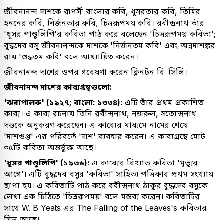
জীবনানন্দ দাশকে রূপসী বাংলার কবি, ধূসরতার কবি, তিমির
হননের কবি, নির্জনতার কবি, চিত্ররূপময় কবি। রবীন্দ্রনাথ তাঁর
'ধূসর পাণ্ডুলিপি'র কবিতা পাঠ করে বলেছেন 'চিত্ররূপময় কবিতা';
বুদ্ধদেব বসু জীবনানন্দকে দাশকে 'নির্জনতম কবি' এবং অন্নদাশঙ্কর
রায় 'শুদ্ধতম কবি' বলে আখ্যায়িত করেন।
জীবনানন্দ দাশের ওপর গবেষণা করেন ক্লিনটন বি. সিলি।
জীবনানন্দ দাশের কাব্যগ্রন্থগুলো:
'ঝরাপালক' (১৯২৭; বাংলা: ১৩৩৪):
এটি তাঁর প্রথম প্রকাশিত
কাব্য। এ কাব্য রচনায় তিনি রবীন্দ্রনাথ, নজরুল, সত্যেন্দ্রনাথ
দত্তকে অনুকরণ করেছেন। এ কাব্যের মাধ্যমে নামের শেষে
'দাশগুপ্ত' এর পরিবর্তে 'দাশ' ব্যবহার করেন। এ কাব্যগ্রন্থে মোট
৩৫টি কবিতা অন্তর্ভুক্ত আছে।
'ধূসর পাণ্ডুলিপি' (১৯৩৬):
এ কাব্যের বিখ্যাত কবিতা 'মৃত্যুর
আগে'। এটি বুদ্ধদেব বসুর 'কবিতা' সাহিত্য পত্রিকার প্রথম সংখ্যায়
ছাপা হয়। এ কবিতাটি পাঠ করে রবীন্দ্রনাথ ঠাকুর বুদ্ধদেব বসুকে
লেখা এক চিঠিতে 'চিত্ররূপময়' বলে মন্তব্য করেন। কবিতাটির
সাথে W. B Yeats এর The Falling of the Leaves's কবিতার
মিল আছে।