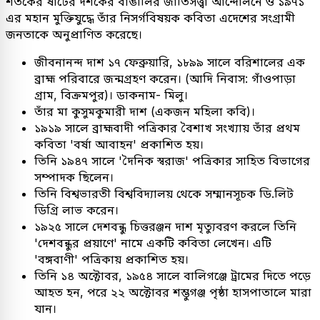
শতকের ষাটের দশকের বাঙালির জাতিসত্ত্বা আন্দোলনে ও ১৯৭১
এর মহান মুক্তিযুদ্ধে তাঁর নিসর্গবিষয়ক কবিতা এদেশের সংগ্রামী
জনতাকে অনুপ্রাণিত করেছে।
জীবনানন্দ দাশ ১৭ ফেব্রুয়ারি, ১৮৯৯ সালে বরিশালের এক
ব্রাহ্ম পরিবারে জন্মগ্রহণ করেন। (আদি নিবাস: গাঁওপাড়া
গ্রাম, বিক্রমপুর)। ডাকনাম- মিলু।
তাঁর মা কুসুমকুমারী দাশ (একজন মহিলা কবি)।
১৯১৯ সালে ব্রাহ্মবাদী পত্রিকার বৈশাখ সংখ্যায় তাঁর প্রথম
কবিতা 'বর্ষা আবাহন' প্রকাশিত হয়।
তিনি ১৯৪৭ সালে 'দৈনিক স্বরাজ' পত্রিকার সাহিত বিভাগের
সম্পাদক ছিলেন।
তিনি বিশ্বভারতী বিশ্ববিদ্যালয় থেকে সম্মানসূচক ডি.লিট
ডিগ্রি লাভ করেন।
১৯২৫ সালে দেশবন্ধু চিত্তরঞ্জন দাশ মৃত্যুবরণ করলে তিনি
'দেশবন্ধুর প্রয়াণে' নামে একটি কবিতা লেখেন। এটি
'বঙ্গবাণী' পত্রিকায় প্রকাশিত হয়।
তিনি ১৪ অক্টোবর, ১৯৫৪ সালে বালিগঞ্জে ট্রামের দিতে পড়ে
আহত হন, পরে ২২ অক্টোবর শম্ভুগঞ্জ পৃষ্ঠা হাসপাতালে মারা
যান।