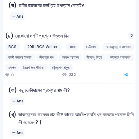
জহির রায়হানের জনপ্রিয় উপন্যাস কোনটি?
(ড)
Ans
যেকোনাে দশটি প্রশ্নের উত্তর দিন :
(৮)
10
BCS
20th BCS Written
বাংলা
চণ্ডীদাস
ভারতচন্দ্র, রায়গুনাকর
কাজী নজরুল ইসলাম
জীবনানন্দ দাশ
ফররুখ আহমদ
দীনবন্ধু মিত্র
অদ্বৈত মল্লবর্মণ
চর্যাপদ
মৈমনসিংহ গীতিকা
রবীন্দ্রনাথ ঠাকুর
232
0
বড়ু চণ্ডীদাসের গ্রন্থের নাম কী? |
(ক)
Ans
ভারতচন্দ্রের কাব্যের নাম কী? কাব্যে আরবি-ফারসি শব্দ ব্যবহার প্রসঙ্গে তিনি
(খ)
কী বলেছেন? |
Ans