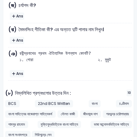
চর্যাপদ কী?
(জ)
Ans
মৈমনসিংহ গীতিকা কী? এর অন্তত দুটি পালার নাম লিখুন।
(ঝ)
Ans
(ঞ)
রবীন্দ্রনাথের প্রথম ঐতিহাসিক উপন্যাস কোনটি? 

Ans
নিম্নলিখিত প্রশ্নগুলাের উত্তর দিন :
(৮)
10
BCS
22nd BCS Written
বাংলা
চণ্ডীদাস
বাংলা সাহিত্যের বাজেয়াপ্ত সাহিত্যকর্ম
দৌলত কাজী
জীবনানন্দ দাশ
শরৎচন্দ্র চট্টোপাধ্যায়
শামসুর রাহমান
মুক্তিযুদ্ধভিত্তিক বাংলা সাহিত্য
ভাষা আন্দোলনভিত্তিক সাহিত্য
বাংলা সংবাদপত্র
গিরিশচন্দ্র সেন