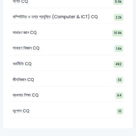
গণিত CQ
5.9k
কম্পিউটার ও তথ্য প্রযুক্তি (Computer & ICT) CQ
2.2k
সাধারণ জ্ঞান CQ
10.9k
সাধারণ বিজ্ঞান CQ
1.6k
অর্থনীতি CQ
492
জীববিজ্ঞান CQ
33
ব্যবসায় শিক্ষা CQ
64
ভূগোল CQ
10