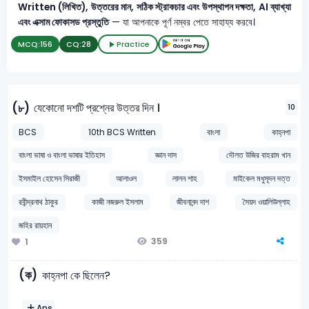
Written (লিখিত), উত্তরের মান, সঠিক স্ট্রাকচার এবং উপস্থাপন দক্ষতা, AI ব্যাখ্যা
এবং এক্সাম ফোকাসড প্রস্তুতি
— যা আপনাকে পূর্ণ নম্বর পেতে সাহায্য করবে।
MCQ:
156
CQ:
28
Practice
যেকোনো দশটি প্রশ্নের উত্তর দিন ।
(৮)
10
BCS
10th BCS Written
বাংলা
কাহ্নপা
বাংলা ভাষা ও বাংলা ভাষার ইতিহাস
জ্ঞান দাস
দৌলত উজির বাহরাম খান
ইসমাইল হোসেন সিরাজী
আলাওল
লালন শাহ
মাইকেল মধুসূদন দত্ত
রবীন্দ্রনাথ ঠাকুর
কাজী নজরুল ইসলাম
জীবনানন্দ দাশ
সৈয়দ ওয়ালিউল্লাহ
জহির রায়হান
359
1
(ক)
কাহ্নপা কে ছিলেন?
Ans