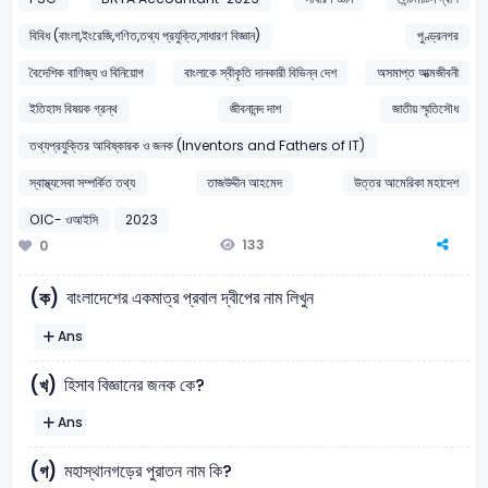
বিবিধ (বাংলা,ইংরেজি,গণিত,তথ্য প্রযুক্তি,সাধারণ বিজ্ঞান)
পুণ্ড্রনগর
বৈদেশিক বাণিজ্য ও বিনিয়োগ
বাংলাকে স্বীকৃতি দানকারী বিভিন্ন দেশ
অসমাপ্ত আত্মজীবনী
ইতিহাস বিষয়ক গ্রন্থ
জীবনানন্দ দাশ
জাতীয় স্মৃতিসৌধ
তথ্যপ্রযুক্তির আবিষ্কারক ও জনক (Inventors and Fathers of IT)
স্বাস্থ্যসেবা সম্পর্কিত তথ্য
তাজউদ্দীন আহমেদ
উত্তর আমেরিকা মহাদেশ
OIC- ওআইসি
2023
133
0
বাংলাদেশের একমাত্র প্রবাল দ্বীপের নাম লিখুন
(ক)
Ans
হিসাব বিজ্ঞানের জনক কে?
(খ)
Ans
মহাস্থানগড়ের পুরাতন নাম কি?
(গ)