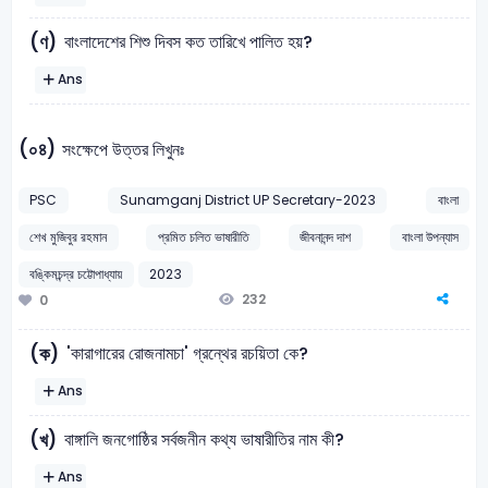
বাংলাদেশের শিশু দিবস কত তারিখে পালিত হয়?
(ণ)
Ans
(০৪)
সংক্ষেপে উত্তর লিখুনঃ
PSC
Sunamganj District UP Secretary-2023
বাংলা
শেখ মুজিবুর রহমান
প্রমিত চলিত ভাষারীতি
জীবনানন্দ দাশ
বাংলা উপন্যাস
বঙ্কিমচন্দ্র চট্টোপাধ্যায়
2023
232
0
'কারাগারের রোজনামচা' গ্রন্থের রচয়িতা কে?
(ক)
Ans
বাঙ্গালি জনগোষ্ঠির সর্বজনীন কথ্য ভাষারীতির নাম কী?
(খ)
Ans