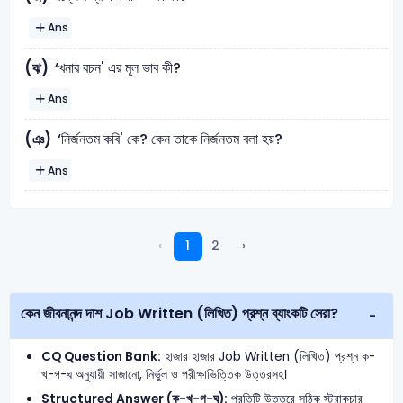
Ans
‘খনার বচন' এর মূল ভাব কী?
(ঝ)
Ans
‘নির্জনতম কবি' কে? কেন তাকে নির্জনতম বলা হয়?
(ঞ)
Ans
‹
1
2
›
কেন জীবনানন্দ দাশ Job Written (লিখিত) প্রশ্ন ব্যাংকটি সেরা?
CQ Question Bank:
হাজার হাজার Job Written (লিখিত) প্রশ্ন ক-
খ-গ-ঘ অনুযায়ী সাজানো, নির্ভুল ও পরীক্ষাভিত্তিক উত্তরসহ।
Structured Answer (ক-খ-গ-ঘ):
প্রতিটি উত্তরে সঠিক স্ট্রাকচার