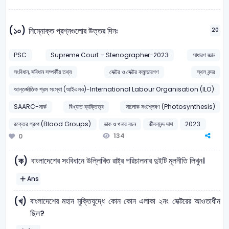
(১০)
নিম্নোক্ত প্রশ্নগুলোর উত্তর দিনঃ
20
PSC
Supreme Court – Stenographer-2023
সাধারণ জ্ঞান
সংবিধান, সবিধান সম্পর্কীয় তথ্য
সেক্টর ও সেক্টর কমান্ডারগণ
স্থল বন্দর
আন্তর্জাতিক শ্রম সংস্থা (আইএলও)-International Labour Organisation (ILO)
SAARC-সার্ক
বিখ্যাত ব্যক্তিত্ব
সালোক সংশ্লেষণ (Photosynthesis)
রক্তের গ্রুপ (Blood Groups)
ডাক ও খনার বচন
জীবনানন্দ দাশ
2023
134
0
বাংলাদেশের সংবিধানে উল্লিখিত রাষ্ট্র পরিচালনার দুইটি মূলনীতি লিখুন।
(ক)
Ans
বাংলাদেশের মহান মুক্তিযুদ্ধে কোন কোন এলাকা ২নং সেক্টরের আওতাধীন
(খ)
ছিল?