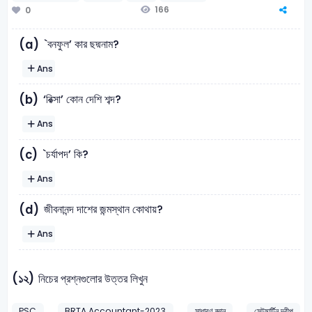
166
0
`বনফুল’ কার ছদ্মনাম?
(a)
Ans
‘রিক্সা’ কোন দেশি শব্দ?
(b)
Ans
`চর্যাপদ’ কি?
(c)
Ans
জীবনানন্দ দাশের জন্মস্থান কোথায়?
(d)
Ans
(১২)
নিচের প্রশ্নগুলোর উত্তর লিখুন
PSC
BRTA Accountant-2023
সাধারণ জ্ঞান
সেন্টমার্টিন দ্বীপ