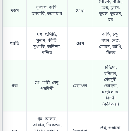
ঘোটক, বাজী,
কৃপাণ, অসি,
অশ্ব, তুরগ,
খড়গ
ঘোড়া
তরবারি, তলোয়ার
তুরঙ্গ, তুরঙ্গম,
হয়
যশ, প্রসিদ্ধি,
অক্ষি, চক্ষু,
সুনাম, কীর্তি,
নয়ন, নেত্র,
খ্যাতি
চোখ
সুখ্যাতি, অনিন্দ্য,
লোচন, আঁখি,
নন্দিত
সিডর
চন্দ্রিমা,
চন্দ্রিকা,
কৌমুদী,
গো, গাভী, ধেনু,
গরু
জ্যোৎস্না
জোছনা,
পয়স্বিনী
চন্দ্রালোক,
চাঁদনী
(কবিতায়)
গৃহ, আলয়,
আবাস, নিকেতন,
প্রশ্ন, শুধানো,
ঘর
নিবাস, আগার,
জিজ্ঞাসা