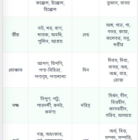
কল্লোল, উল্লোল,
তুফান, বাত্যা
হিল্লোল
অঙ্গ, গাত্র, গা,
তট, শর, বাণ,
গতর, কায়া,
তীর
শায়ক, অবধি,
দেহ
কলেবর, তনু,
পুলিন, আশ্রয়
শরীর
দিবস, দিবা,
আপণ, বিপণি,
বাসর, অহ,
দোকান
পণ্য-বিচিত্রা,
দিন
অহ্ন, বার,
পণ্যগৃহ, পণ্যশালা
রোজ
নির্ধন, দীন,
নিপুণ, পটু,
বিত্তহীন,
দক্ষ
পারদর্শী, কর্মঠ,
দরিদ্র
কাতরহীন,
কর্মণ্য
গরিব, অসহায়
অর্থ, বিত্ত,
দম্ভ, অহংকার,
সম্পদ, সম্পত্তি,