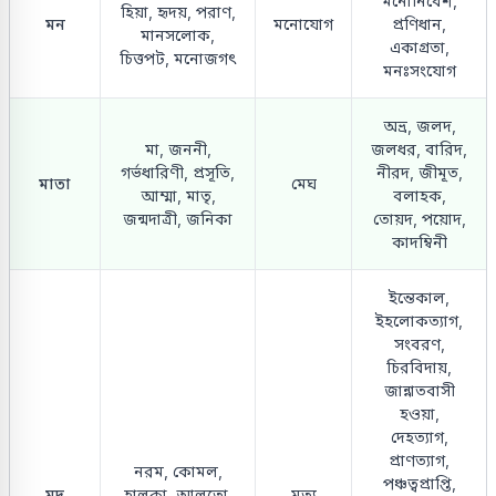
মনোনিবেশ,
হিয়া, হৃদয়, পরাণ,
মন
মনোযোগ
প্রণিধান,
মানসলোক,
একাগ্রতা,
চিত্তপট, মনোজগৎ
মনঃসংযোগ
অভ্র, জলদ,
মা, জননী,
জলধর, বারিদ,
গর্ভধারিণী, প্রসূতি,
নীরদ, জীমূত,
মাতা
মেঘ
আম্মা, মাতৃ,
বলাহক,
জন্মদাত্রী, জনিকা
তোয়দ, পয়োদ,
কাদম্বিনী
ইন্তেকাল,
ইহলোকত্যাগ,
সংবরণ,
চিরবিদায়,
জান্নাতবাসী
হওয়া,
দেহত্যাগ,
প্রাণত্যাগ,
নরম, কোমল,
পঞ্চত্বপ্রাপ্তি,
মৃদু
হালকা, আলতো,
মৃত্যু