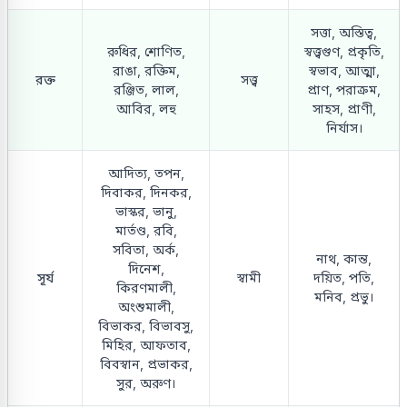
সত্তা, অস্তিত্ব,
রুধির, শোণিত,
স্বত্ত্বগুণ, প্রকৃতি,
রাঙা, রক্তিম,
স্বভাব, আত্মা,
রক্ত
সত্ত্ব
রঞ্জিত, লাল,
প্রাণ, পরাক্রম,
আবির, লহু
সাহস, প্রাণী,
নির্যাস।
আদিত্য, তপন,
দিবাকর, দিনকর,
ভাস্কর, ভানু,
মার্তণ্ড, রবি,
সবিতা, অর্ক,
নাথ, কান্ত,
দিনেশ,
সূর্য
স্বামী
দয়িত, পতি,
কিরণমালী,
মনিব, প্রভু।
অংশুমালী,
বিভাকর, বিভাবসু,
মিহির, আফতাব,
বিবস্বান, প্রভাকর,
সুর, অরুণ।