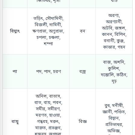
ক্ষিতিধর, শৃঙ্গী
বাট
অরণ্য,
তড়িৎ, সৌদামিনী,
অরণ্যানী,
বিজলী, দামিনী,
অটবি, জঙ্গল,
বিদ্যুৎ
ক্ষণপ্রভা, অণুপ্রভা,
বন
কানন, বিপিন,
চপলা, চঞ্চলা,
বনানী, কুঞ্জ,
শম্পা
কান্তার, গহন
বাজ, অশনি,
কুলিশ,
পা
পদ, পাদ, চরণ
বজ্র
দম্ভোলি, কঠিন,
দৃঢ়
অনিল, বাতাস,
বাত, বায়, পবন,
বুধ, মনীষী,
সমীর, সমীরণ,
জ্ঞানী, পণ্ডিত,
মরণত, হাওয়া,
বিদ্বান,
বায়ু
গন্ধবহ, মরুৎ,
বিজ্ঞ
প্রতিভাধর,
মারুত, প্রভঞ্জন,
অভিজ্ঞ,
শব্দবহ, জগদ্বল,