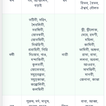
দর্প
গর্ব, আস্ফালন,
ধন
বিভব, বৈভব,
বড়াই
ঐশ্বর্য, দৌলত
তটিনী, সরিৎ,
শৈবলিনী,
তরঙ্গিনী,
স্ত্রী, স্ত্রীলোক,
স্রোতস্বতী,
মেয়ে, রমণী,
স্রোতস্বিনী,
মহিলা,
নির্ঝরিণী,
কামিনী,
প্রবাহিনী, গিরি
ভামিনী, অঙ্গনা,
নদী
নিঃস্রাব, গাঙ,
নারী
রামা, বামা,
মন্দাকিনী,
ললনা, অবলা,
কূলবর্তী,
আওরত,
স্রোতোবহা,
সামন্তিনী,
সমুদ্রবল্পতা,
মানবী,
সমুদ্রকান্তা,
জেনানা, কান্তা
কল্লোলিনী,
কলম্বিনী
পুরুষ, মর্দ, মানুষ,
বাবা, আব্বা,