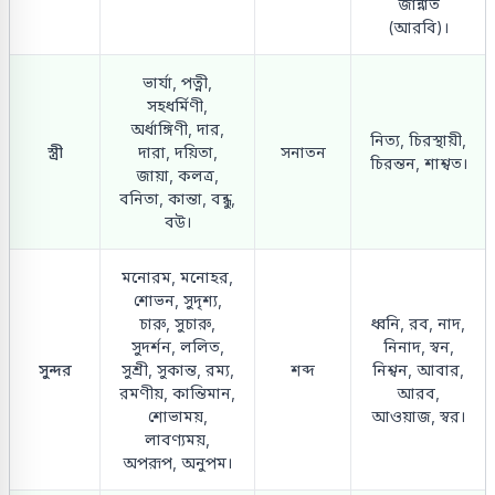
জান্নাত
(আরবি)।
ভার্যা, পত্নী,
সহধর্মিণী,
অর্ধাঙ্গিণী, দার,
নিত্য, চিরস্থায়ী,
স্ত্রী
দারা, দয়িতা,
সনাতন
চিরন্তন, শাশ্বত।
জায়া, কলত্র,
বনিতা, কান্তা, বন্ধু,
বউ।
মনোরম, মনোহর,
শোভন, সুদৃশ্য,
চারু, সুচারু,
ধ্বনি, রব, নাদ,
সুদর্শন, ললিত,
নিনাদ, স্বন,
সুন্দর
সুশ্রী, সুকান্ত, রম্য,
শব্দ
নিশ্বন, আবার,
রমণীয়, কান্তিমান,
আরব,
শোভাময়,
আওয়াজ, স্বর।
লাবণ্যময়,
অপরূপ, অনুপম।