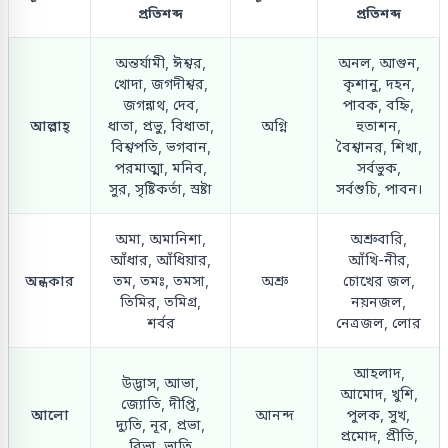
প্রতিশব্দ
প্রতিশব্দ
অন্তর্যামী, ঈশ্বর,
অনল, আগুন,
খোদা, জগদীশ্বর,
কৃশানু, দহন,
জগন্নাথ, দেব,
পাবক, বহ্নি,
আল্লাহ্
ধাতা, প্রভু, বিধাতা,
অগ্নি
হুতাশন,
বিশ্বপতি, ভগবান,
বৈশ্বানর, শিখা,
পরমাত্মা, মনিব,
সর্বভুক,
সুর, সৃষ্টিকর্তা, স্রষ্টা
সর্বশুচি, পাবন।
অমা, অমানিশা,
অশ্রুবারি,
আঁধার, আঁধিয়ার,
আঁখি-নীর,
অন্ধকার
তম, তমঃ, তমসা,
অশ্রু
চোখের জল,
তিমির, তমিগ্র,
নয়নজল,
শর্বর
নেত্রজল, লোর
আহলাদ,
উদ্ভাস, আভা,
আমোদ, খুশি,
জ্যোতি, দীপ্তি,
আলো
আনন্দ
পুলক, সুখ,
দ্যুতি, নূর, প্রভা,
প্রমোদ, প্রীতি,
বিভা, ভাতি