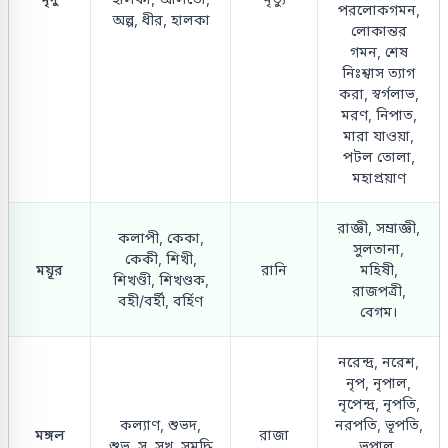
পরলোকগমন,
অল্প, ধীর, হালকা
লোকান্তর
গমন, শেষ
নিঃশ্বাস ত্যাগ
করা, স্বর্গলাভ,
মরণ, নিপাত,
মারা যাওয়া,
পটল তোলা,
মহাপ্রয়াণ
রাজ্ঞী, সম্রাজ্ঞী,
কলাপী, কেকা,
সুলতানা,
কেকী, শিখী,
ময়ূর
রানি
মহিষী,
শিখণ্ডী, শিখণ্ডক,
রাজপত্রী,
বহী/বর্হী, বর্হিণ
বেগম।
নরেন্দ্র, নরেশ,
নৃপ, নৃপাল,
নৃপেন্দ্র, নৃপতি,
কল্যাণ, শুভদ,
নরপতি, ভূপতি,
মঙ্গল
রাজা
শুভ, সু, সুখ, সমৃদ্ধি
ভূপাল,