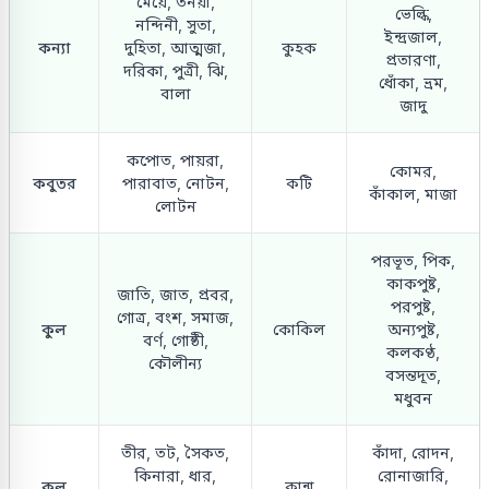
মেয়ে, তনয়া,
ভেল্কি,
নন্দিনী, সুতা,
ইন্দ্রজাল,
কন্যা
দুহিতা, আত্মজা,
কুহক
প্রতারণা,
দরিকা, পুত্রী, ঝি,
ধোঁকা, ভ্রম,
বালা
জাদু
কপোত, পায়রা,
কোমর,
কবুতর
পারাবাত, নোটন,
কটি
কাঁকাল, মাজা
লোটন
পরভূত, পিক,
কাকপুষ্ট,
জাতি, জাত, প্রবর,
পরপুষ্ট,
গোত্র, বংশ, সমাজ,
কুল
কোকিল
অন্যপুষ্ট,
বর্ণ, গোষ্ঠী,
কলকণ্ঠ,
কৌলীন্য
বসন্তদূত,
মধুবন
তীর, তট, সৈকত,
কাঁদা, রোদন,
কিনারা, ধার,
রোনাজারি,
কূল
কান্না