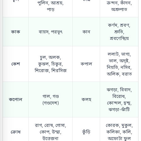
পুলিন, আশ্রয়,
ক্রন্দন, কাঁদন,
পাড়
অশ্রুপাত
কর্ণম, শ্রবণ,
কাক
বায়স, পরভূৎ
কান
শ্রুতি,
শ্রবণেন্দ্রিয়
ললাট, ভাগ্য,
চুল, অলক,
ভাল, অদৃষ্ট,
কেশ
কুন্তল, চিকুর,
কপাল
নিয়তি, নসিব,
শিরোজ, শিরসিজ
অলিক, বরাত
ঝগড়া, বিবাদ,
গাল, গণ্ড
বিরোধ,
কপোল
কলহ
(গণ্ডদেশ)
কোন্দল, দ্বন্দ্ব,
ঝগড়া-ঝাঁটি
রাগ, রোষ, গোসা,
কোরক, মুকুল,
ক্রোধ
কোপ, উম্মা,
কুঁড়ি
কলিকা, কলি,
উত্তেজনা
অফোটা ফুল