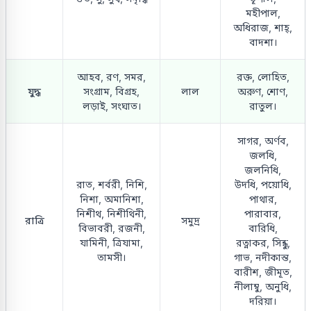
মহীপাল,
অধিরাজ, শাহ্,
বাদশা।
আহব, রণ, সমর,
রক্ত, লোহিত,
যুদ্ধ
সংগ্রাম, বিগ্রহ,
লাল
অরুণ, শোণ,
লড়াই, সংঘাত।
রাতুল।
সাগর, অর্ণব,
জলধি,
জলনিধি,
রাত, শর্বরী, নিশি,
উদধি, পয়োধি,
নিশা, অমানিশা,
পাথার,
নিশীথ, নিশীথিনী,
পারাবার,
রাত্রি
সমুদ্র
বিভাবরী, রজনী,
বারিধি,
যামিনী, ত্রিযামা,
রত্নাকর, সিন্ধু,
তামসী।
গাভ, নদীকান্ত,
বারীশ, জীমূত,
নীলাম্বু, অনুধি,
দরিয়া।