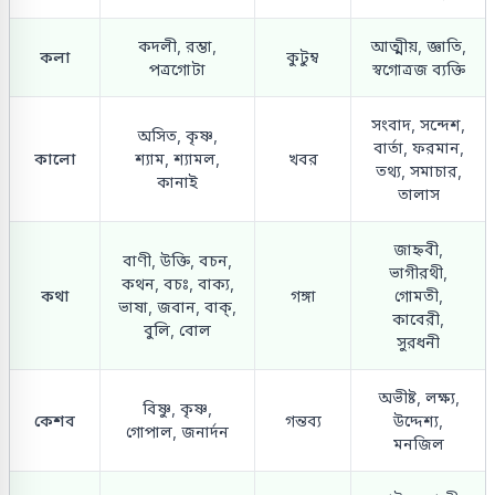
কদলী, রম্ভা,
আত্মীয়, জ্ঞাতি,
কলা
কুটুম্ব
পত্রগোটা
স্বগোত্রজ ব্যক্তি
সংবাদ, সন্দেশ,
অসিত, কৃষ্ণ,
বার্তা, ফরমান,
কালো
শ্যাম, শ্যামল,
খবর
তথ্য, সমাচার,
কানাই
তালাস
জাহ্নবী,
বাণী, উক্তি, বচন,
ভাগীরথী,
কথন, বচঃ, বাক্য,
কথা
গঙ্গা
গোমতী,
ভাষা, জবান, বাক্,
কাবেরী,
বুলি, বোল
সুরধনী
অভীষ্ট, লক্ষ্য,
বিষ্ণু, কৃষ্ণ,
কেশব
গন্তব্য
উদ্দেশ্য,
গোপাল, জনার্দন
মনজিল