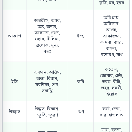
ফুর্তি, হর্ষ, হরষ
অভিপ্রায়,
অন্তরীক্ষ, অম্বর,
অভিলাষ,
অভ্র, অনন্ত,
আগ্রহ,
আসমান, গগন,
আকাশ
ইচ্ছা
আকাঙ্ক্ষা,
ব্যোম, নীলিমা,
কামনা, বাঞ্ছা,
দ্যুলোক, শূন্য,
বাসনা,
নভঃ
মনোরথ, সাধ
কল্লোল,
অবসান, অন্তিম,
জোয়ার, ঢেউ,
অন্ত্য, বিরাম,
ইতি
ঊর্মি
তরঙ্গ, বীচি,
যবনিকা, শেষ,
লহর, লহরী,
সমাপ্তি
হিল্লোল
উল্লাস, বিকাশ,
কর্জ, দেনা,
উচ্ছ্বাস
ঋণ
স্ফূর্তি, স্ফুরণ
ধার, হাওলাত
মায়া, ছলনা,