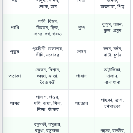
নর
মানুষ্য, মানব,
পিতা
জনক,
লোক, জন
জন্মদাতা, পিতৃ
পক্ষী, বিহগ,
কুসুম, রঙ্গন,
পাখি
বিহঙ্গম, দ্বিজ,
পুষ্প
ফুল, প্রসূন
খেচর, খগ, গরুড়
পুষ্করিণী, জলাশয়,
দলন, মর্দন,
পুকুর
পেষণ
দীঘি, সরোবর
বাটা, চূর্ণন
কেতন, নিশান,
অট্টালিকা,
পতাকা
ধ্বজা, ঝাণ্ডা,
প্রাসাদ
দালান,
বৈজয়ন্তী
বালাখানা
পাষাণ, প্রস্তর,
পাদুকা, জুতা,
পাথর
মণি, অশ্বা, শিল,
পয়জার
চর্মপাদুকা
শিলা, কাঁকর
বসুমতী, বসুন্ধরা,
বসুধা, বসুমাতা,
পঙ্কজ, রাজীব,