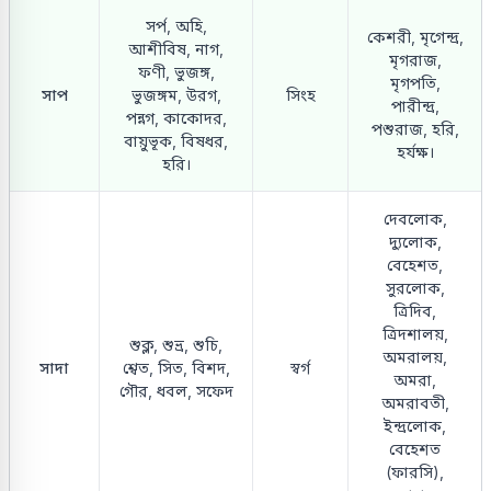
সর্প, অহি,
কেশরী, মৃগেন্দ্র,
আশীবিষ, নাগ,
মৃগরাজ,
ফণী, ভুজঙ্গ,
মৃগপতি,
সাপ
ভুজঙ্গম, উরগ,
সিংহ
পারীন্দ্র,
পন্নগ, কাকোদর,
পশুরাজ, হরি,
বায়ুভূক, বিষধর,
হর্যক্ষ।
হরি।
দেবলোক,
দ্যুলোক,
বেহেশত,
সুরলোক,
ত্রিদিব,
ত্রিদশালয়,
শুক্ল, শুভ্র, শুচি,
অমরালয়,
সাদা
শ্বেত, সিত, বিশদ,
স্বর্গ
অমরা,
গৌর, ধবল, সফেদ
অমরাবতী,
ইন্দ্রলোক,
বেহেশত
(ফারসি),