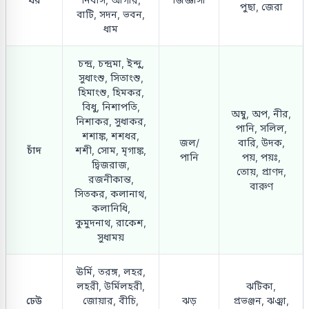
পুছা, জেরা
বাটি, সদন, ভবন,
ধাম
চন্দ্র, চন্দ্রমা, ইন্দু,
সুধাংশু, সিতাংশু,
হিমাংশু, হিমকর,
বিধু, নিশাপতি,
অম্বু, অপ, নীর,
নিশাকর, সুধাকর,
পানি, সলিল,
শশাঙ্ক, শশধর,
জল/
বারি, উদক,
চাঁদ
শশী, সোম, মৃগাঙ্ক,
পানি
পয়, পয়ঃ,
দ্বিজরাজ,
তোয়, প্রাণদ,
রজনীকান্ত,
বারুণ
সিতকর, কলানাথ,
কলানিধি,
কুমুদনাথ, রাকেশ,
সুধাময়
ঊর্মি, তরঙ্গ, লহর,
লহরী, উর্মিলহরী,
ঝটিকা,
ঢেউ
জোয়ার, বীচি,
ঝড়
প্রভঞ্জন, ঝঞ্ঝা,