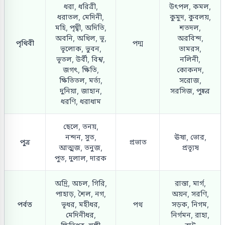
ধরা, ধরিত্রী,
উৎপল, কমল,
ধরাতল, মেদিনী,
কুমুদ, কুবলয়,
মহি, পৃথ্বী, অদিতি,
শতদল,
অবনি, অখিল, ভূ,
অরবিন্দ,
পৃথিবী
পদ্ম
ভূলোক, ভুবন,
তামরস,
ভূতল, উর্বী, বিশ্ব,
নলিনী,
জগৎ, ক্ষিতি,
কোকনদ,
ক্ষিতিতল, মর্ত্য,
সরোজ,
দুনিয়া, জাহান,
সরসিজ, পুষ্কর
ধরণি, ধরাধাম
ছেলে, তনয়,
নন্দন, সুত,
ঊষা, ভোর,
পুত্র
প্রভাত
আত্মজ, তনুজ,
প্রত্যূষ
পুত, দুলাল, দারক
অদ্রি, অচল, গিরি,
রাস্তা, মার্গ,
পাহাড়, শৈল, নগ,
অয়ন, সরণি,
পর্বত
ভূধর, মহীধর,
পথ
সড়ক, নিগম,
মেদিনীধর,
নির্গমন, রাহা,