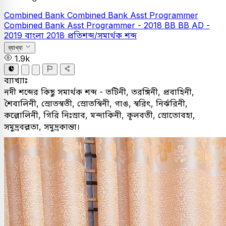
Combined Bank
Combined Bank Asst Programmer
Combined Bank Asst Programmer - 2018
BB
BB AD -
2019
বাংলা
2018
প্রতিশব্দ/সমার্থক শব্দ
ব্যাখ্যা
1.9k
ব্যাখ্যাঃ
নদী শব্দের কিছু সমার্থক শব্দ - তটিনী, তরঙ্গিনী, প্রবাহিনী,
শৈবালিনী, স্রোতস্বতী, স্রোতস্বিনী, গাঙ, স্বরিৎ, নির্ঝরিনী,
কল্লোলিনী, গিরি নিঃস্রাব, মন্দাকিনী, কূলবতী, স্রোতোবহা,
সমুদ্রবল্লতা, সমুদ্রকান্তা।