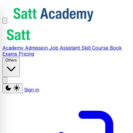
Academy
Admission
Job Assistant
Skill
Course
Book
Exams
Pricing
Others
Sign in