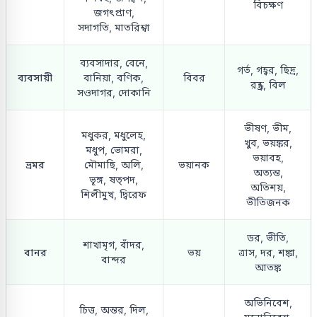
বিচক্ষণ
জগৎপ্রাণ,
সদাগতি, মাতরিশ্বা
ব্যবসাদার, বেনে,
গর্ত, গহ্বর, ছিদ্র,
ব্যবসায়ী
বানিয়া, বণিক,
বিবর
রন্ধ্র, বিল
সওদাগর, দোকানি
ভীষণ, ভীম,
মধুকর, মধুলেহ,
খুব, ভয়ঙ্কর,
মধুপ, ভোমরা,
ভয়াবহ,
ভ্রমর
মৌমাছি, অলি,
ভয়ানক
অত্যন্ত,
ভূঙ্গ, ষত্পদ,
অতিশয়,
শিলীমুখ, দ্বিরেফ
ভীতিজনক
ডর, ভীতি,
শাখামৃগ, বাঁদর,
বানর
ভয়
ত্রাস, দর, শঙ্কা,
বান্দর
আতঙ্ক
অভিনিবেশ,
চিত্ত, অন্তর, দিল,