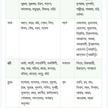
ভুজঙ্গ, ভুজঙ্গম, উরগ, পন্নগ,
মৃগরাজ, মৃগপতি,
কাকোদর, বায়ুভূক, বিষধর, হরি।
পারীন্দ্র, পশুরাজ, হরি,
হর্যক্ষ।
সাদা
শুক্ল, শুভ্র, শুচি, শ্বেত, সিত,
স্বর্গ
দেবলোক, দ্যুলোক,
বিশদ, গৌর, ধবল, সফেদ
বেহেশত, সুরলোক,
ত্রিদিব, ত্রিদশালয়,
অমরালয়, অমরা,
অমরাবতী, ইন্দ্রলোক,
বেহেশত (ফারসি),
জান্নাত (আরবি)।
স্ত্রী
ভার্যা, পত্নী, সহধর্মিণী, অর্ধাঙ্গিণী,
সনাতন
নিত্য, চিরস্থায়ী,
দার, দারা, দয়িতা, জায়া, কলত্র,
চিরন্তন, শাশ্বত।
বনিতা, কান্তা, বন্ধু, বউ।
সুন্দর
মনোরম, মনোহর, শোভন, সুদৃশ্য,
শব্দ
ধ্বনি, রব, নাদ,
চারু, সুচারু, সুদর্শন, ললিত, সুশ্রী,
নিনাদ, স্বন, নিশ্বন,
সুকান্ত, রম্য, রমণীয়, কান্তিমান,
আবার, আরব,
শোভাময়, লাবণ্যময়, অপরূপ,
আওয়াজ, স্বর।
অনুপম।