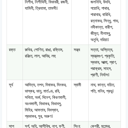
নিশীথ, নিশীথিনী, বিভাবরী, রজনী,
জলনিধি, উদধি,
যামিনী, ত্রিযামা, তামসী।
পয়োধি, পাথার,
পারাবার, বারিধি,
রত্নাকর, সিন্ধু, গাভ,
নদীকান্ত, বারীশ,
জীমূত, নীলাম্বু,
অনুধি, দরিয়া।
রক্ত
রুধির, শোণিত, রাঙা, রক্তিম,
সত্ত্ব
সত্তা, অস্তিত্ব,
রঞ্জিত, লাল, আবির, লহু
স্বত্ত্বগুণ, প্রকৃতি,
স্বভাব, আত্মা, প্রাণ,
পরাক্রম, সাহস,
প্রাণী, নির্যাস।
সূর্য
আদিত্য, তপন, দিবাকর, দিনকর,
স্বামী
নাথ, কান্ত, দয়িত,
ভাস্কর, ভানু, মার্তণ্ড, রবি,
পতি, মনিব, প্রভু।
সবিতা, অর্ক, দিনেশ, কিরণমালী,
অংশুমালী, বিভাকর, বিভাবসু,
মিহির, আফতাব, বিবস্বান,
প্রভাকর, সুর, অরুণ।
সাপ
সর্প, অহি, আশীবিষ, নাগ, ফণী,
সিংহ
কেশরী, মৃগেন্দ্র,