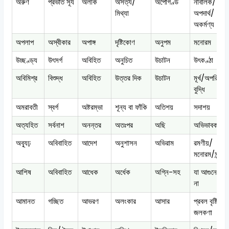
অরুণ
প্রভাত সূর্য
অলীক
অসত্য/
অপোগণ্ড
নাবালক/
মিথ্যা
অপদার্থ/
অকর্মণ্য
অপলাপ
অস্বীকার
অপাঙ্গ
দৃষ্টিকোণ
অনুপম
মনোরম
উচ্ছণ্ড্য
উৎসর্গ
অবিহিত
অনুচিত
উচাটন
উৎকণ্ঠা
অবিমিশ্র
বিশুদ্ধ
অবিহিত
উত্তর দিক
উচাটন
মূর্খ/অপরিণত
বুদ্ধি
অমরাবতী
স্বর্গ
অষ্টরম্ভা
শূন্য বা ফাঁকি
অতিশয়
সদাশয়
অত্যহিত
সর্বনাশ
অনন্তর
অতঃপর
অছি
অভিভাবক
অব্যূঢ়
অবিবাহিত
আদেশ
অনুশাসন
অভিরাম
রমণীয়/
মনোরম/সুন্দর
আশিষ
অবিবাহিত
আধেক
অর্ধেক
অগ্নি-সহ
যা আগুনে পো
না
আমানত
গচ্ছিত
আভরণ
অলংকার
আসার
প্রবল বৃষ্টিপাত
জলকণা