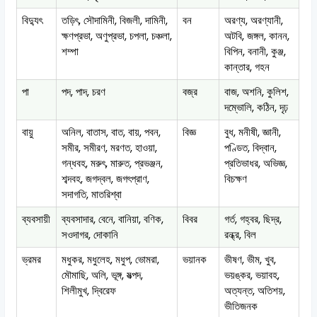
বিদ্যুৎ
তড়িৎ, সৌদামিনী, বিজলী, দামিনী,
বন
অরণ্য, অরণ্যানী,
ক্ষণপ্রভা, অণুপ্রভা, চপলা, চঞ্চলা,
অটবি, জঙ্গল, কানন,
শম্পা
বিপিন, বনানী, কুঞ্জ,
কান্তার, গহন
পা
পদ, পাদ, চরণ
বজ্র
বাজ, অশনি, কুলিশ,
দম্ভোলি, কঠিন, দৃঢ়
বায়ু
অনিল, বাতাস, বাত, বায়, পবন,
বিজ্ঞ
বুধ, মনীষী, জ্ঞানী,
সমীর, সমীরণ, মরণত, হাওয়া,
পণ্ডিত, বিদ্বান,
গন্ধবহ, মরুৎ, মারুত, প্রভঞ্জন,
প্রতিভাধর, অভিজ্ঞ,
শব্দবহ, জগদ্বল, জগৎপ্রাণ,
বিচক্ষণ
সদাগতি, মাতরিশ্বা
ব্যবসায়ী
ব্যবসাদার, বেনে, বানিয়া, বণিক,
বিবর
গর্ত, গহ্বর, ছিদ্র,
সওদাগর, দোকানি
রন্ধ্র, বিল
ভ্রমর
মধুকর, মধুলেহ, মধুপ, ভোমরা,
ভয়ানক
ভীষণ, ভীম, খুব,
মৌমাছি, অলি, ভূঙ্গ, ষত্পদ,
ভয়ঙ্কর, ভয়াবহ,
শিলীমুখ, দ্বিরেফ
অত্যন্ত, অতিশয়,
ভীতিজনক