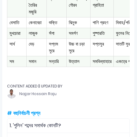
তৈরির
গৌরব
গ্রাহিতা
মজুরি
বেসাতি
কেনাবেচা
শুক্তি
ঝিনুক
পাণি গ্রহণ
বিবাহ/পরিণয়
মুখচোরা
লাজুক
সঁপা
সমর্পণ
পুষ্পারতি
ফুলের নিবেদন
সার্ধ
দেড়
সপ্তম
উচ্চ বা চড়া
সপ্তসুর
সাতটি সুর
সুরে
সুরে
সম
সমান
সন্তরি
উত্তাল
সমভিব্যাহারে
একত্রে গমন
CONTENT ADDED || UPDATED BY
Najjar Hossain Raju
# বহুনির্বাচনী প্রশ্ন
1.
'পুলিন' শব্দের সমার্থক কোনটি?