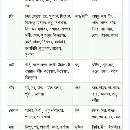
ধাম
চাঁদ
চন্দ্র, চন্দ্রমা, ইন্দু, সুধাংশু, সিতাংশু,
জল/পানি
অম্বু, অপ, নীর,
হিমাংশু, হিমকর, বিধু, নিশাপতি,
পানি, সলিল, বারি,
নিশাকর, সুধাকর, শশাঙ্ক, শশধর,
উদক, পয়, পয়ঃ,
শশী, সোম, মৃগাঙ্ক, দ্বিজরাজ,
তোয়, প্রাণদ, বারুণ
রজনীকান্ত, সিতকর, কলানাথ,
কলানিধি, কুমুদনাথ, রাকেশ,
সুধাময়
ঢেউ
ঊর্মি, তরঙ্গ, লহর, লহরী, উর্মিলহরী,
ঝড়
ঝটিকা, প্রভঞ্জন,
জোয়ার, বীচি, কল্লোল, উল্লোল,
ঝঞ্ঝা, তুফান, বাত্যা
হিল্লোল
তীর
তট, শর, বাণ, শায়ক, অবধি,
দেহ
অঙ্গ, গাত্র, গা, গতর,
পুলিন, আশ্রয়
কায়া, কলেবর, তনু,
শরীর
দোকান
আপণ, বিপণি, পণ্য-বিচিত্রা,
দিন
দিবস, দিবা, বাসর,
পণ্যগৃহ, পণ্যশালা
অহ, অহ্ন, বার, রোজ
দক্ষ
নিপুণ, পটু, পারদর্শী, কর্মঠ, কর্মণ্য
দরিদ্র
নির্ধন, দীন, বিত্তহীন,