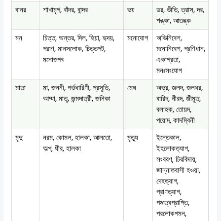
বানর
শাখামৃগ, বাঁদর, বান্দর
ভয়
ডর, ভীতি, ত্রাস, দর,
শঙ্কা, আতঙ্ক
মন
চিত্ত, অন্তর, দিল, হিয়া, হৃদয়,
মনোযোগ
অভিনিবেশ,
পরাণ, মানসলোক, চিত্তপট,
মনোনিবেশ, প্রণিধান,
মনোজগৎ
একাগ্রতা,
মনঃসংযোগ
মাতা
মা, জননী, গর্ভধারিণী, প্রসূতি,
মেঘ
অভ্র, জলদ, জলধর,
আম্মা, মাতৃ, জন্মদাত্রী, জনিকা
বারিদ, নীরদ, জীমূত,
বলাহক, তোয়দ,
পয়োদ, কাদম্বিনী
মৃদু
নরম, কোমল, হালকা, আলতো,
মৃত্যু
ইন্তেকাল,
অল্প, ধীর, হালকা
ইহলোকত্যাগ,
সংবরণ, চিরবিদায়,
জান্নাতবাসী হওয়া,
দেহত্যাগ,
প্রাণত্যাগ,
পঞ্চত্বপ্রাপ্তি,
পরলোকগমন,