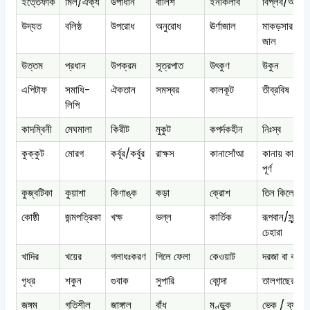
ইত্তেফাক
মিল/ঐক্য
উপাধান
বালিশ
ইনকিলাব
বিপ্লব/আন্দো
উদ্যত
বলিষ্ঠ
উপরোধ
অনুরোধ
ঊর্ণাজাল
মাকড়সার তৈরি
জাল
উত্তম
প্রধান
উপক্রম
সূত্রপাত
উৎকুণ
উকুন
এপিটাফ
সমাধি-
ঐকতান
সমস্বর
কালকূট
তীব্রবিষ
লিপি
কাদম্বিনী
মেঘমালা
কিরীট
মুকুট
কপর্দকহীন
নিঃস্ব
কুক্কুট
মোরগ
কর্বূর/কর্বুর
রাক্ষস
কানাসোঁআ
কানায় কানায়
পূর্ণ
কুজ্বটিকা
কুয়াশা
কিণাঙ্ক
কড়া
ক্রোশ
তিন কিলোমিটা
কোষ্ঠী
জন্মপত্রিকা
খক্ষ
ভল্ল
কার্তিক
রূপবান/সুন্দর
চেহারা
খাদির
খয়ের
গলাধঃকরণ
গিলে ফেলা
কেওয়াট
দরজা বা কপাট
গৃধ্র
শকুন
গুবাক
সুপারি
কোন্দা
তালগাছের নৌ
জঙ্গম
গতিশীল
জাঙ্গাল
বাঁধ
মণ্ডুক
ভেক / ব্যাঙ