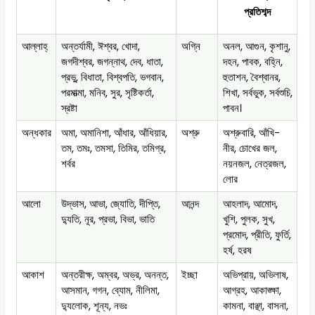
প্রতিশব্দ
আল্লাহ্
অন্তর্যামী, ঈশ্বর, খোদা,
অগ্নি
অনল, আগুন, কৃশানু,
জগদীশ্বর, জগন্নাথ, দেব, ধাতা,
দহন, পাবক, বহ্নি,
প্রভু, বিধাতা, বিশ্বপতি, ভগবান,
হুতাশন, বৈশ্বানর,
পরমাত্মা, মনিব, সুর, সৃষ্টিকর্তা,
শিখা, সর্বভুক, সর্বশুচি,
স্রষ্টা
পাবন।
অন্ধকার
অমা, অমানিশা, আঁধার, আঁধিয়ার,
অশ্রু
অশ্রুবারি, আঁখি-
তম, তমঃ, তমসা, তিমির, তমিগ্র,
নীর, চোখের জল,
শর্বর
নয়নজল, নেত্রজল,
লোর
আলো
উদ্ভাস, আভা, জ্যোতি, দীপ্তি,
আনন্দ
আহলাদ, আমোদ,
দ্যুতি, নূর, প্রভা, বিভা, ভাতি
খুশি, পুলক, সুখ,
প্রমোদ, প্রীতি, ফুর্তি,
হর্ষ, হরষ
আকাশ
অন্তরীক্ষ, অম্বর, অভ্র, অনন্ত,
ইচ্ছা
অভিপ্রায়, অভিলাষ,
আসমান, গগন, ব্যোম, নীলিমা,
আগ্রহ, আকাঙ্ক্ষা,
দ্যুলোক, শূন্য, নভঃ
কামনা, বাঞ্ছা, বাসনা,