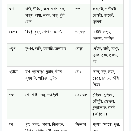
কথা
বাণী, উক্তি, বচন, কথন, বচঃ,
গঙ্গা
জাহ্নবী, ভাগীরথী,
বাক্য, ভাষা, জবান, বাক্, বুলি,
গোমতী, কাবেরী,
বোল
সুরধনী
কেশব
বিষ্ণু, কৃষ্ণ, গোপাল, জনার্দন
গন্তব্য
অভীষ্ট, লক্ষ্য,
উদ্দেশ্য, মনজিল
খড়গ
কৃপাণ, অসি, তরবারি, তলোয়ার
ঘোড়া
ঘোটক, বাজী, অশ্ব,
তুরগ, তুরঙ্গ, তুরঙ্গম,
হয়
খ্যাতি
যশ, প্রসিদ্ধি, সুনাম, কীর্তি,
চোখ
অক্ষি, চক্ষু, নয়ন,
সুখ্যাতি, অনিন্দ্য, নন্দিত
নেত্র, লোচন, আঁখি,
সিডর
গরু
গো, গাভী, ধেনু, পয়স্বিনী
জ্যোৎস্না
চন্দ্রিমা, চন্দ্রিকা,
কৌমুদী, জোছনা,
চন্দ্রালোক, চাঁদনী
(কবিতায়)
ঘর
গৃহ, আলয়, আবাস, নিকেতন,
জিজ্ঞাসা
প্রশ্ন, শুধানো, পুছা,
নিবাস, আগার, বাটি, সদন, ভবন,
জেরা