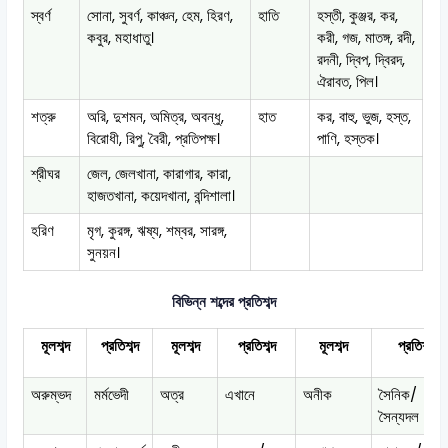
স্বর্ণ
সোনা, সুবর্ণ, কাঞ্চন, হেম, হিরণ,
হাতি
হস্তী, কুঞ্জর, কর,
কবুর, মহাধাতু।
করী, গজ, মাতঙ্গ, রদী,
রদনী, দ্বিপ, দ্বিরদ,
ঐরাবত, পিল।
শত্রু
অরি, দুশমন, অমিত্র, অবন্ধু,
হাত
কর, বাহু, ভুজ, হস্ত,
বিরোধী, রিপু, বৈরী, প্রতিপক্ষ।
পাণি, হস্তক।
শ্রীঘর
জেল, জেলখানা, কারাগার, কারা,
হাজতখানা, কয়েদখানা, বন্দিশালা।
হরিণ
মৃগ, কুরঙ্গ, ঋষ্য, শম্বর, সারঙ্গ,
সুনয়ন।
বিভিন্ন শব্দের প্রতিশব্দ
মূলশব্দ
প্রতিশব্দ
মূলশব্দ
প্রতিশব্দ
মূলশব্দ
প্রতিশব্দ
অরুম্ভদ
মর্মভেদী
অত্র
এখানে
অনীক
সৈনিক/
সৈন্যদল