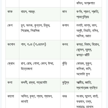
কাঁদন, অশ্রুপাত
কাক
বায়স, পরভূৎ
কান
কর্ণম, শ্রবণ, শ্রুতি,
শ্রবণেন্দ্রিয়
কেশ
চুল, অলক, কুন্তল, চিকুর,
কপাল
ললাট, ভাগ্য, ভাল,
শিরোজ, শিরসিজ
অদৃষ্ট, নিয়তি, নসিব,
অলিক, বরাত
কপোল
গাল, গণ্ড (গণ্ডদেশ)
কলহ
ঝগড়া, বিবাদ, বিরোধ,
কোন্দল, দ্বন্দ্ব,
ঝগড়া-ঝাঁটি
ক্রোধ
রাগ, রোষ, গোসা, কোপ, উম্মা,
কুঁড়ি
কোরক, মুকুল,
উত্তেজনা
কলিকা, কলি,
অফোটা ফুল
কলা
কদলী, রম্ভা, পত্রগোটা
কুটুম্ব
আত্মীয়, জ্ঞাতি,
স্বগোত্রজ ব্যক্তি
কালো
অসিত, কৃষ্ণ, শ্যাম, শ্যামল,
খবর
সংবাদ, সন্দেশ, বার্তা,
কানাই
ফরমান, তথ্য,
সমাচার, তালাস