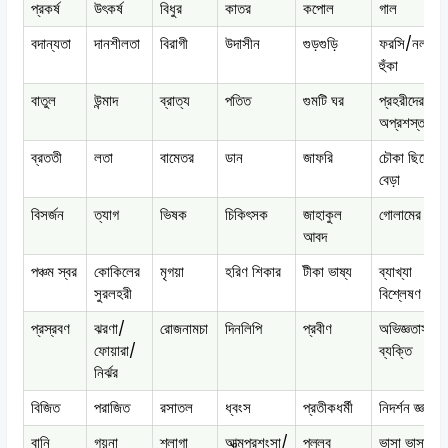
প্রকর্ষ
উৎকর্ষ
বিধুর
কাতর
কপোল
গাল
বদান্যতা
দানশীলতা
বিরাগী
উদাসীন
গুড়গুড়ি
ফরসি/নলযুক্
হুঁকা
বাতুল
উন্মাদ
ব্রাত্য
পতিত
গুমটি ঘর
প্রহরীদের থাক
অপ্রশস্ত কুঠুর
ব্রততী
লতা
বামেতর
ডান
জাফরি
চৌকা ছিদ্রের
বেড়া
বিসর্জন
ত্যাগ
ভিষক
চিকিৎসক
জাহাকুল
গোলামের হাসি
আবদ
পঞ্চম স্বর
কোকিলের
মৃগয়া
হরিণ শিকার
টীকা ভাষ্য
ব্যাখ্যা
সুরলহরী
বিশ্লেষণ
প্রস্রবণ
ঝরণা/
রোজনামচা
দিনলিপি
প্রবীণ
অভিজ্ঞতাসম্পন
ফোয়ারা/
ব্যক্তি
নির্ঝর
বিজিত
পরাজিত
রসাতল
ধ্বংস
প্রতীকধর্মী
নিদর্শন জ্ঞাপক
বানি
গয়না
শ্লাগা
আত্মপ্রশংসা/
পল্লব
ভাসা ভাসা জ্ঞা