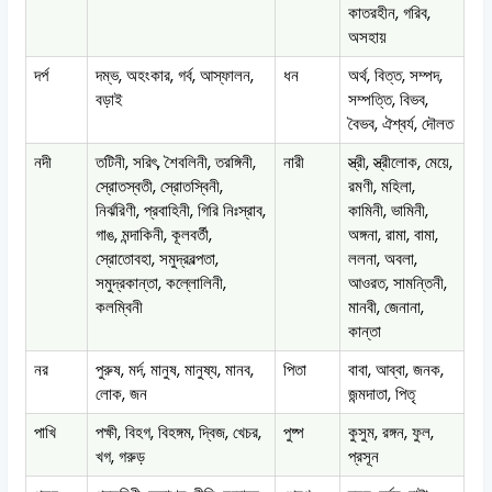
কাতরহীন, গরিব,
অসহায়
দর্প
দম্ভ, অহংকার, গর্ব, আস্ফালন,
ধন
অর্থ, বিত্ত, সম্পদ,
বড়াই
সম্পত্তি, বিভব,
বৈভব, ঐশ্বর্য, দৌলত
নদী
তটিনী, সরিৎ, শৈবলিনী, তরঙ্গিনী,
নারী
স্ত্রী, স্ত্রীলোক, মেয়ে,
স্রোতস্বতী, স্রোতস্বিনী,
রমণী, মহিলা,
নির্ঝরিণী, প্রবাহিনী, গিরি নিঃস্রাব,
কামিনী, ভামিনী,
গাঙ, মন্দাকিনী, কূলবর্তী,
অঙ্গনা, রামা, বামা,
স্রোতোবহা, সমুদ্রবল্পতা,
ললনা, অবলা,
সমুদ্রকান্তা, কল্লোলিনী,
আওরত, সামন্তিনী,
কলম্বিনী
মানবী, জেনানা,
কান্তা
নর
পুরুষ, মর্দ, মানুষ, মানুষ্য, মানব,
পিতা
বাবা, আব্বা, জনক,
লোক, জন
জন্মদাতা, পিতৃ
পাখি
পক্ষী, বিহগ, বিহঙ্গম, দ্বিজ, খেচর,
পুষ্প
কুসুম, রঙ্গন, ফুল,
খগ, গরুড়
প্রসূন