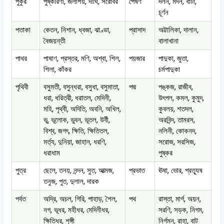
পুকুর
পুষ্করিণী, জলাশয়, দীঘি, সরোবর
পেষণ
দলন, মর্দন, বাটা,
চূর্ণন
পতাকা
কেতন, নিশান, ধ্বজা, ঝাণ্ডা,
প্রাসাদ
অট্টালিকা, দালান,
বৈজয়ন্তী
বালাখানা
পাথর
পাষাণ, প্রস্তর, মণি, অশ্বা, শিল,
পয়জার
পাদুকা, জুতা,
শিলা, কাঁকর
চর্মপাদুকা
পৃথিবী
বসুমতী, বসুন্ধরা, বসুধা, বসুমাতা,
পদ্ম
পঙ্কজ, রাজীব,
ধরা, ধরিত্রী, ধরাতল, মেদিনী,
উৎপল, কমল, কুমুদ,
মহি, পৃথ্বী, অদিতি, অবনি, অখিল,
কুবলয়, শতদল,
ভূ, ভূলোক, ভুবন, ভূতল, উর্বী,
অরবিন্দ, তামরস,
বিশ্ব, জগৎ, ক্ষিতি, ক্ষিতিতল,
নলিনী, কোকনদ,
মর্ত্য, দুনিয়া, জাহান, ধরণি,
সরোজ, সরসিজ,
ধরাধাম
পুষ্কর
পুত্র
ছেলে, তনয়, নন্দন, সুত, আত্মজ,
প্রভাত
ঊষা, ভোর, প্রত্যূষ
তনুজ, পুত, দুলাল, দারক
পর্বত
অদ্রি, অচল, গিরি, পাহাড়, শৈল,
পথ
রাস্তা, মার্গ, অয়ন,
নগ, ভূধর, মহীধর, মেদিনীধর,
সরণি, সড়ক, নিগম,
ক্ষিতিধর, শৃঙ্গী
নির্গমন, রাহা, বাট