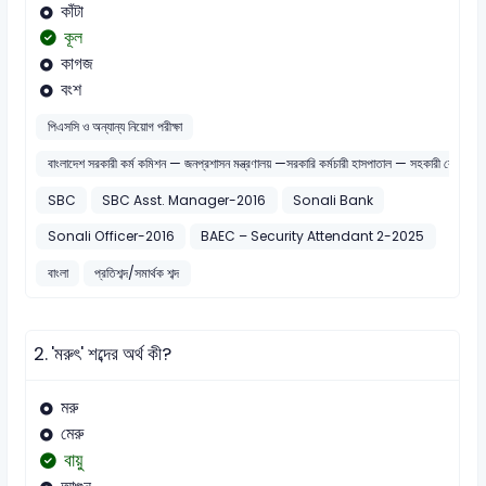
কাঁটা
কূল
কাগজ
বংশ
পিএসসি ও অন্যান্য নিয়োগ পরীক্ষা
বাংলাদেশ সরকারী কর্ম কমিশন — জনপ্রশাসন মন্ত্রণালয় —সরকারি কর্মচারী হাসপাতাল — সহকারী রেজিস্টার
SBC
SBC Asst. Manager-2016
Sonali Bank
Sonali Officer-2016
BAEC – Security Attendant 2-2025
বাংলা
প্রতিশব্দ/সমার্থক শব্দ
2.
'মরুৎ' শব্দের অর্থ কী?
মরু
মেরু
বায়ু