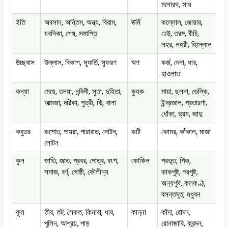
মনোরথ, সাধ
ইতি
অবসান, অন্তিম, অন্ত্য, বিরাম,
ঊর্মি
কল্লোল, জোয়ার,
যবনিকা, শেষ, সমাপ্তি
ঢেউ, তরঙ্গ, বীচি,
লহর, লহরী, হিল্লোল
উচ্ছ্বাস
উল্লাস, বিকাশ, স্ফূর্তি, স্ফুরণ
ঋণ
কর্জ, দেনা, ধার,
হাওলাত
কন্যা
মেয়ে, তনয়া, নন্দিনী, সুতা, দুহিতা,
কুহক
মায়া, ছলনা, ভেল্কি,
আত্মজা, দরিকা, পুত্রী, ঝি, বালা
ইন্দ্রজাল, প্রতারণা,
ধোঁকা, ভ্রম, জাদু
কবুতর
কপোত, পায়রা, পারাবাত, নোটন,
কটি
কোমর, কাঁকাল, মাজা
লোটন
কুল
জাতি, জাত, প্রবর, গোত্র, বংশ,
কোকিল
পরভূত, পিক,
সমাজ, বর্ণ, গোষ্ঠী, কৌলীন্য
কাকপুষ্ট, পরপুষ্ট,
অন্যপুষ্ট, কলকণ্ঠ,
বসন্তদূত, মধুবন
কূল
তীর, তট, সৈকত, কিনারা, ধার,
কান্না
কাঁদা, রোদন,
পুলিন, আশ্রয়, পাড়
রোনাজারি, ক্রন্দন,