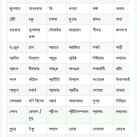
জুলমাত
অন্ধকার
ঝি
কন্যা
মঙ্গা
অভাব
ঠোঁট
চঞ্চু
তক্ষক
ছুতার
রাসভ
গাধা
তয়খানা
ভূগর্ভস্থ
দৌবারিক
দারোয়ান
শীকর
জলকণা
কক্ষ
তণ্ডুল
চাল
পরাহত
পরাজিত
শকট
গাড়ী
প্রথিত
বিখ্যাত
প্রচুর
ভূয়িষ্ঠ
শিষ্টাচার
সদাচার
প্রাংশু
দীর্ঘকায়
পর্যঙ্ক
পালঙ্ক
সম্মার্জনী
ঝাঁটা
পনস
কাঁঠাল
প্রতীতি
বিশ্বাস
সংহারক
বিনাশকারী
প্রকৃত
যথার্থ
প্রাকার
প্রাচীর
সেতারা
তারকা
পোখরাজ
মণি বিশেষ
পরার্থ
পরোপকার
সুপ্ত
নিদ্রিত
পেলব
কোমল /
প্রীণন
প্রীতিসম্পাদন
স্বাক্ষর
দস্তখত
মৃদু
পুন্ড্র
ইক্ষু
পল্বল
ডোবা
লেফাফা
মোড়ক