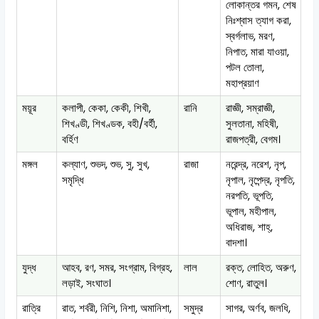
লোকান্তর গমন, শেষ
নিঃশ্বাস ত্যাগ করা,
স্বর্গলাভ, মরণ,
নিপাত, মারা যাওয়া,
পটল তোলা,
মহাপ্রয়াণ
ময়ূর
কলাপী, কেকা, কেকী, শিখী,
রানি
রাজ্ঞী, সম্রাজ্ঞী,
শিখণ্ডী, শিখণ্ডক, বহী/বর্হী,
সুলতানা, মহিষী,
বর্হিণ
রাজপত্রী, বেগম।
মঙ্গল
কল্যাণ, শুভদ, শুভ, সু, সুখ,
রাজা
নরেন্দ্র, নরেশ, নৃপ,
সমৃদ্ধি
নৃপাল, নৃপেন্দ্র, নৃপতি,
নরপতি, ভূপতি,
ভূপাল, মহীপাল,
অধিরাজ, শাহ্,
বাদশা।
যুদ্ধ
আহব, রণ, সমর, সংগ্রাম, বিগ্রহ,
লাল
রক্ত, লোহিত, অরুণ,
লড়াই, সংঘাত।
শোণ, রাতুল।
রাত্রি
রাত, শর্বরী, নিশি, নিশা, অমানিশা,
সমুদ্র
সাগর, অর্ণব, জলধি,