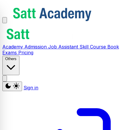
Academy
Admission
Job Assistant
Skill
Course
Book
Exams
Pricing
Others
Sign in