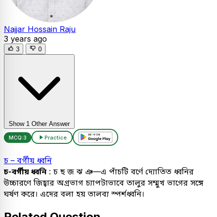
Najjar Hossain Raju
3 years ago
3
0
Show 1 Other Answer
MCQ:
3
Practice
চ – বর্গীয় ধ্বনি
চ-বর্গীয় ধ্বনি
: চ ছ জ ঝ ঞ—এ পাঁচটি বর্ণে দ্যোতিত ধ্বনির
উচ্চারণে জিহ্বার অগ্রভাগ চ্যাপটাভাবে তালুর সম্মুখ ভাগের সঙ্গে
ঘর্ষণ করে। এদের বলা হয় তালব্য স্পর্শধ্বনি।
Related Question