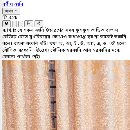
বর্গীয় ধ্বনি
ব্যাখ্যা
3.2k
ব্যাখ্যাঃ
যে সকল ধ্বনি ইচ্চারণের সময় ফুসফুস তাড়িত বাতাস
বেড়িয়ে যেতে মুখবিবরের কোথাও বাধাপ্রাপ্ত হয় না তাকেই স্বধ্বনি
বলে। বাংলা স্বধ্বনি ৭টি। যথা অ, আ, ই . উ, অ্যা, এ, ও । ঔ হলো
যৌগিক স্বরধ্বনি। উল্লেখ্য মৌলিক স্বরধ্বনি আর স্বরধ্বনির মধ্যে
কোনো পার্থক্য নেই।