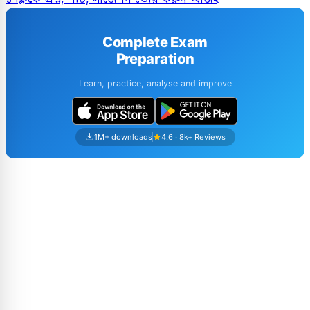
Complete Exam
Preparation
Learn, practice, analyse and improve
1M+ downloads
4.6 · 8k+ Reviews