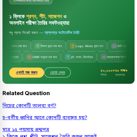
শিক্ষকদের জন্য বিশেষভাবে তৈরি
১ ক্লিকে
প্রশ্ন, শীট, সাজেশন
ও
অনলাইন পরীক্ষা তৈরির সফটওয়্যার!
শুধু প্রশ্ন সিলেক্ট করুন —
প্রশ্নপত্র অটোমেটিক তৈরি!
জলছাপ দেয়া যাবে
ঠিকানা যুক্ত করা যাবে
Logo, Motto যুক্ত হবে
অটো প্রতিষ্ঠানের নাম
ও অধ্যায়
OMR সংযুক্ত করা যাবে
ফন্ট, কলাম, ডিভাইডার
প্রশ্ন/অপশন স্টাইল পরিবর্তন
৫০,০০০+
৩০ লক্ষ+
এখনই শুরু করুন
ডেমো দেখুন
শিক্ষক
প্রশ্নপত্র
Related Question
নিচের কোনটি তালব্য বর্ণ?
চ-বর্গীয় ধ্বনির আগে কোনটি ব্যবহৃত হয়?
মাত্র ১৫ পয়সায় প্রশ্নপত্র
১ ক্লিকে প্রশ্ন, শীট, সাজেশন তৈরি করুন আজই