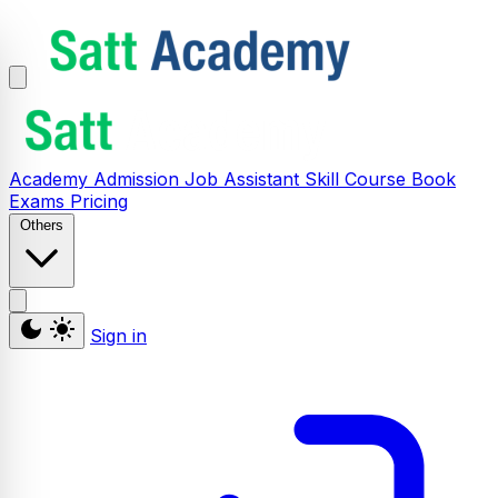
Academy
Admission
Job Assistant
Skill
Course
Book
Exams
Pricing
Others
Sign in