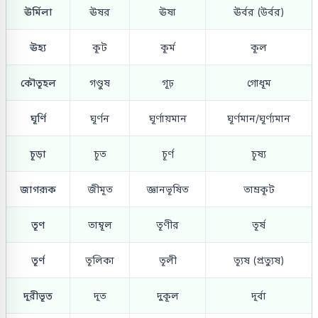
ঊর্মিলা
ঊষর
ঊষা
ঊর্বর (উর্বর)
ঊহ্য
কূট
কূর্ম
কূল
কৌতূহল
গণ্ডুষ
গূঢ়
গোধূম
ঘূর্ণি
ঘূর্ণন
ঘূর্ণায়মান
ঘূর্ণমান/ঘূর্ণ্যমান
চূড়া
চূত
চূর্ণ
চূষ্য
জাগরূক
জীমূত
জ্ঞানভূষিত
তাম্রকূট
তূণ
তাম্বূল
তূণীর
তূর্ষ
তূর্ণ
তূলিকা
তূলী
ত্যূষ (প্রত্যুষ)
দূরীভূত
দূত
দুকূল
দূর্বা