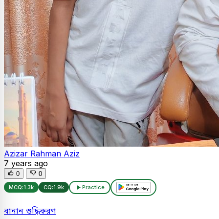
Azizar Rahman Aziz
7 years ago
0
0
MCQ:
1.3k
CQ:
1.9k
Practice
বানান শুদ্ধিকরণ