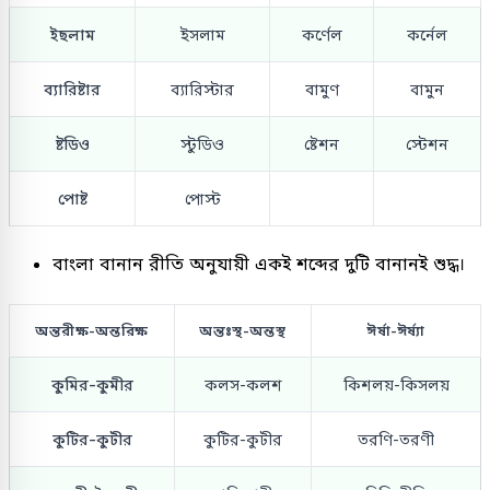
ইছলাম
ইসলাম
কর্ণেল
কর্নেল
ব্যারিষ্টার
ব্যারিস্টার
বামুণ
বামুন
ষ্টডিও
স্টুডিও
ষ্টেশন
স্টেশন
পোষ্ট
পোস্ট
বাংলা বানান রীতি অনুযায়ী একই শব্দের দুটি বানানই শুদ্ধ।
অন্তরীক্ষ-অন্তরিক্ষ
অন্তঃস্থ-অন্তস্থ
ঈর্ষা-ঈর্ষ্যা
কুমির-কুমীর
কলস-কলশ
কিশলয়-কিসলয়
কুটির-কুটীর
কুটির-কুটীর
তরণি-তরণী