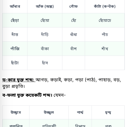
আঁধার
আঁক (অঙ্ক)
গোঁফ
কাঁটা (কণ্টক)
ছেঁড়া
ছোঁয়া
ছোঁ
ছোঁয়াচে
দাঁত
দাঁড়ি
ধাঁধা
পাঁচ
পাঁজি
বাঁকা
বাঁশ
শাঁখ
হাঁটা
হাঁস
ড়-কার যুক্ত শব্দ:
আগড়, কড়াই, কড়া, পড়া (পাঠ), পাহাড়, বড়,
বুড়া প্রভৃতি।
ব-ফলা যুক্ত কয়েকটি শব্দ।
যেমন-
উচ্ছ্বাস
উজ্জ্বল
পার্শ্ব
দ্বন্দ্ব
প্রজ্বলিত
প্রতিদ্বন্দ্বী
বিশ্বাস
পক্ব