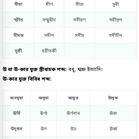
সীমা
শীর্ণ
সীতা
সুধী
স্ফীত
সম্মুখীন
সমীরণ
সরীসৃপ
সীমন্ত
সমীপ
সমীহ
সমীচীন
সুশ্রী
হরীতকী
ঊ বা ঊ-কার যুক্ত স্ত্রীবাচক শব্দ:
বধূ, শ্বশ্রু ইত্যাদি।
ঊ-কার যুক্ত বিবিধ শব্দ:
অনসূয়া
অসূয়া
আহূত
উলূক
ঊর্মি
ঊর্ণা
ঊর্ণনাভ
ঊরু
উদূখল
ঊন
ঊঢ়
ঊর্ধ্ব