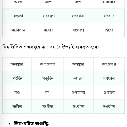
অংশু
অংশ
বংশ
বারংবার
সংজ্ঞা
সংবরণ
সংবর্ধনা
সংবাদ
সংবিধান
সংসার
সংলাপ
হিংসা
নিম্নলিখিত শব্দসমূহে ঙ এবং ং উভয়ই ব্যবহৃত হবে।
অলঙ্কার
অলংকার
অহঙ্কার
অহংকার
পংক্তি
পঙ্ক্তি
ভয়ঙ্কর
ভয়ংকর
রঙ
রং
শুভংকর
শুভঙ্কর
সঙ্গীত
সংগীত
সংঘটন
সঙ্ঘটন
লিঙ্গ-ঘটিত অশুদ্ধি: