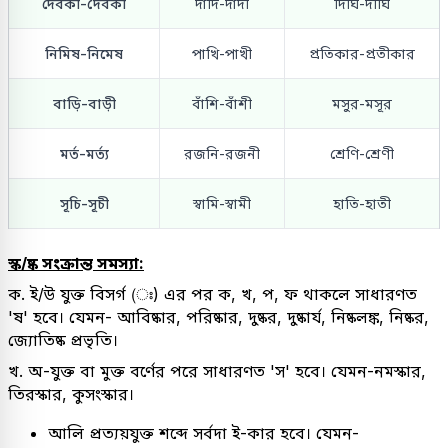
দেবকী-দৈবকী
দাদি-দাদী
দিঘি-দীঘি
নিমিষ-নিমেষ
পাখি-পাখী
প্রতিকার-প্রতীকার
বাড়ি-বাড়ী
বাঁশি-বাঁশী
মসুর-মসূর
মর্ত-মর্ত্য
রজনি-রজনী
শ্রেণি-শ্রেণী
সূচি-সূচী
স্বামি-স্বামী
হাতি-হাতী
স্ক/ষ্ক সংক্রান্ত সমস্যা:
ক. ই/উ যুক্ত বিসর্গ (ঃ) এর পর ক, খ, প, ফ থাকলে সাধারণত
'ষ' হবে। যেমন- আবিষ্কার, পরিষ্কার, দুষ্কর, দুষ্কার্য, নিষ্কলঙ্ক, নিষ্কর,
জ্যোতিষ্ক প্রভৃতি।
খ. অ-যুক্ত বা মুক্ত বর্ণের পরে সাধারণত 'স' হবে। যেমন-নমস্কার,
তিরস্কার, কুসংস্কার।
আলি প্রত্যয়যুক্ত শব্দে সর্বদা ই-কার হবে। যেমন-