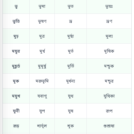
ভূ
ভূমা
ভূত
ভূয়ঃ
ভূতি
ভূষণ
ভ্রূ
ভ্রূণ
মূঢ়
মূত্র
মূর্ছা
মূল্য
ময়ূর
মূর্খ
মূর্ত
মূষিক
মুহূর্ত
মুমূর্ষু
মূর্তি
মন্ডূক
মূক
মরুভূমি
মূর্ধন্য
মন্ডূর
ময়ূখ
যবাগূ
যূথ
যূথিকা
যূনী
যূপ
যূষ
রূপ
রূঢ়
শার্দূল
শূক
শুশ্রূষা