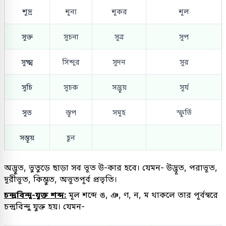
শূদ্র
শূন্য
শূকর
শূল
সূক্ত
সূচনা
সূত্র
সূপ
সূক্ষ্ম
সিন্দূর
সূদন
সূর
সূচি
সূচক
সদ্ভূয়
সূর্য
সূত
স্তূপ
সমূহ
স্ফূর্তি
সম্ভূয়
হূন
অদ্ভুত, ভুতুড়ে ছাড়া সব ভূত উ-কার হবে। যেমন- উদ্ভূত, পরাভূত,
দূরীভূত, কিম্ভুত, অভূতপূর্ব প্রভৃতি।
চন্দ্রবিন্দু-যুক্ত শব্দ:
মূল শব্দে ঙ, ঞ, ণ, ন, ম থাকলে তার পূর্বস্বরে
চন্দ্রবিন্দু যুক্ত হয়। যেমন-