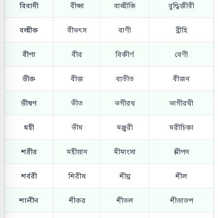
বিবাদী
বীপ্সা
বাল্মীকি
বুদ্ধিজীবী
বল্মীক
বীভৎস
বাণী
ব্রীহি
বীণা
বীর
বিকীর্ণ
বেণী
ভীরু
বীজ
ব্যতীত
বীজন
ভীষণ
ভীত
ভগীরথ
ভাগীরথী
মহী
ভীম
মঞ্জুরী
মরীচিকা
শরীর
মহীয়ান
মীমাংসা
শ্লীপদ
শর্বরী
শিরীষ
শীঘ্র
শীল
শালীন
শীকর
শীতল
শীতাতপ