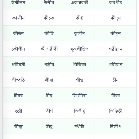
উন্মীলন
উশীর
একান্নবর্তী
করণীয়
কালীন
কীচক
কীট
কীদৃশ
কীর্তন
কীর্তি
কুলীন
কীদৃশ
কৌপীন
ক্ষীণজীবী
ক্ষুৎপীড়িত
গরীয়ান
গরীয়সী
গম্ভীর
গীতিকা
গরীয়ান
গীষ্পতি
গ্রীবা
গ্রীষ্ম
চীন
চীবর
চীর
জিজীষা
টীকা
তন্ত্রী
তীর্ণ
তিতীর্ষু
তিস্তিড়ী
তীক্ষ্ণ
তীব্র
দধীচি
দিলীপ