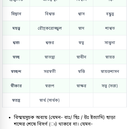
বিদ্বান
বিশ্বস্ত
শ্বাস
বন্ধুত্ব
মহত্ত্ব
রৌদ্রকরোজ্জ্বল
স্বাদ
শাশ্বত
শ্বশ্রূ
শ্বশুর
স্বত্ব
সান্ত্বনা
স্বচ্ছ
স্বাতন্ত্র্য
স্বাধীন
স্বায়ত্ত
স্বচ্ছন্দ
সরস্বতী
স্বস্তি
স্বায়ত্তশাসন
স্বীকার
স্বরূপ
স্বাক্ষর
সত্ব (সত্তা)
স্বতন্ত্র
স্বার্থ (সার্থক)
বিস্ময়সূচক অব্যয় (যেমন- বাঃ/ ছিঃ / উঃ ইত্যাদি) ছাড়া
শব্দের শেষে বিসর্গ (ঃ) থাকবে না। যেমন-