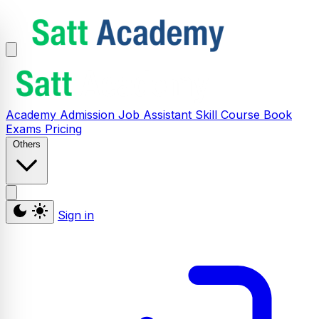
Academy
Admission
Job Assistant
Skill
Course
Book
Exams
Pricing
Others
Sign in