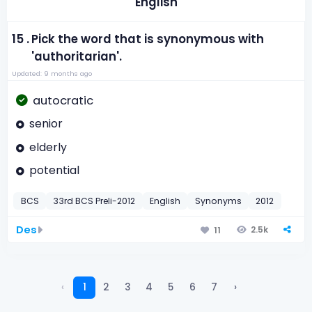
English
15 .
Pick the word that is synonymous with
'authoritarian'.
Updated: 9 months ago
autocratic
senior
elderly
potential
BCS
33rd BCS Preli-2012
English
Synonyms
2012
Des
2.5k
11
‹
1
2
3
4
5
6
7
›