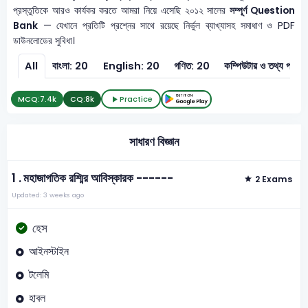
প্রস্তুতিকে আরও কার্যকর করতে আমরা নিয়ে এসেছি ২০১২ সালের
সম্পূর্ণ Question
Bank
— যেখানে প্রতিটি প্রশ্নের সাথে রয়েছে নির্ভুল ব্যাখ্যাসহ সমাধাণ ও PDF
ডাউনলোডের সুবিধা।
All
বাংলা: 20
English: 20
গণিত: 20
কম্পিউটার ও
MCQ:
7.4k
CQ:
8k
Practice
সাধারণ বিজ্ঞান
1 .
মহাজাগতিক রশ্মির আবিস্কারক ------
2 Exams
Updated: 3 weeks ago
হেস
আইনস্টাইন
টলেমি
হাবল