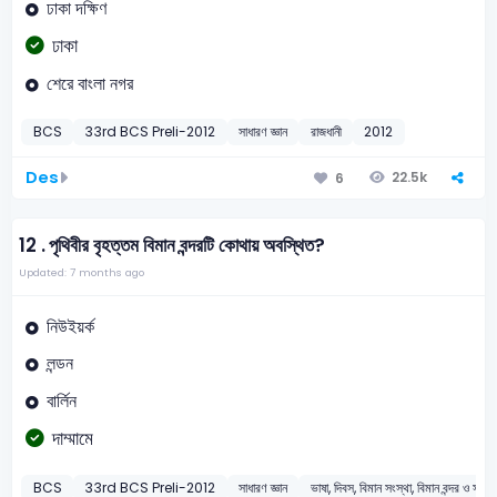
ঢাকা দক্ষিণ
ঢাকা
শেরে বাংলা নগর
BCS
33rd BCS Preli-2012
সাধারণ জ্ঞান
রাজধানী
2012
Des
22.5k
6
12 .
পৃথিবীর বৃহত্তম বিমান বন্দরটি কোথায় অবস্থিত?
Updated: 7 months ago
নিউইয়র্ক
লন্ডন
বার্লিন
দাম্মামে
BCS
33rd BCS Preli-2012
সাধারণ জ্ঞান
ভাষা, দিবস, বিমান সংস্থা, বিমান বন্দর ও সামরি