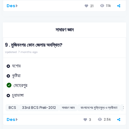
Des
11k
21
সাধারণ জ্ঞান
9 .
মুজিবনগর কোন জেলায় অবস্থিত?
Updated: 7 months ago
যশোর
কুষ্টিয়া
মেহেরপুর
চুয়াডাঙ্গা
BCS
33rd BCS Preli-2012
সাধারণ জ্ঞান
বাংলাদেশের মুক্তিযুদ্ধ ও স্বধীনতা
201
Des
2.5k
3