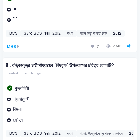
=
" "
BCS
33rd BCS Preli-2012
বাংলা
বিরাম চিহ্ন বা যতি চিহ্ন
2012
Des
2.5k
7
8 .
বঙ্কিমচন্দ্র চট্টোপাধ্যায়ের 'বিষবৃক্ষ' উপন্যাসের চরিত্র কোনটি?
Updated: 3 months ago
কুন্দনন্দিনী
শ্যামাসুন্দরী
বিমলা
রোহিনী
BCS
33rd BCS Preli-2012
বাংলা
বাংলায় উল্লেখযোগ্য গ্রন্থ ও চরিত্র
2012