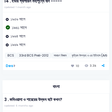
14 .
ইউরি গ্যাগারিন মহাশূন্যে যান -----
Updated: 1 month ago
১৯৫৬ সালে
১৯৬১ সালে
১৯৬৪ সালে
১৯৬৯ সালে
BCS
33rd BCS Preli-2012
সাধারণ বিজ্ঞান
কৃত্রিম উপগ্রহ ও এর ইতিহাস (Artif
Des
3.3k
10
বাংলা
3 .
কবিওয়ালা ও শায়েরের উদ্ভব ঘটে কখন?
Updated: 6 months ago