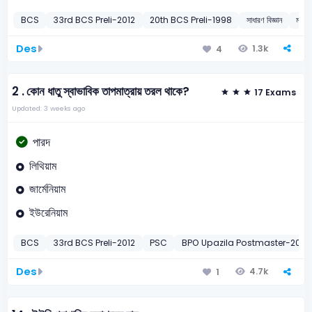
BCS
33rd BCS Preli-2012
20th BCS Preli-1998
সাধারণ বিজ্ঞান
মহাজ
Des
1.3k
4
2 .
কোন ধাতু স্বাভাবিক তাপমাত্রায় তরল থাকে?
17 Exams
Updated: 3 weeks ago
পারদ
লিথিয়াম
জার্মেনিয়াম
ইউরেনিয়াম
BCS
33rd BCS Preli-2012
PSC
BPO Upazila Postmaster-2010
Des
4.7k
1