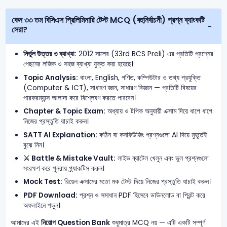
কেন ৩৩ তম বিসিএস প্রিলিমিনারি টেস্ট MCQ (বহুনির্বাচনী) প্রশ্ন ব্যাংকটি
সেরা?
নির্ভুল উত্তর ও ব্যাখ্যা:
2012 সালের (33rd BCS Preli) এর প্রতিটি প্রশ্নের
পেছনের লজিক ও সহজ ব্যাখ্যা যুক্ত করা হয়েছে।
Topic Analysis:
বাংলা, English, গণিত, কম্পিউটার ও তথ্য প্রযুক্তি
(Computer & ICT), সাধারণ জ্ঞান, সাধারণ বিজ্ঞান — প্রতিটি বিষয়ের
পারফরম্যান্স আলাদা করে বিশ্লেষণ করতে পারবেন।
Chapter & Topic Exam:
অধ্যায় ও টপিক অনুযায়ী এক্সাম দিয়ে ধাপে ধাপে
নিজের প্রস্তুতি যাচাই করুন।
SATT AI Explanation:
কঠিন বা কনফিউজিং প্রশ্নগুলো AI দিয়ে মুহূর্তেই
বুঝে নিন।
⚔️ Battle & Mistake Vault:
লাইভ ব্যাটেল খেলুন এবং ভুল প্রশ্নগুলো
সংরক্ষণ করে পুনরায় প্র্যাকটিস করুন।
Mock Test:
রিয়েল এক্সামের মতো মক টেস্ট দিয়ে নিজের প্রস্তুতি যাচাই করুন।
PDF Download:
প্রশ্ন ও সমাধান PDF হিসেবে ডাউনলোড বা প্রিন্ট করে
অফলাইনে পড়ুন।
আমাদের এই
নিয়োগ Question Bank
শুধুমাত্র MCQ নয় — এটি একটি সম্পূর্ণ