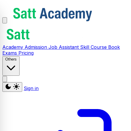
Academy
Admission
Job Assistant
Skill
Course
Book
Exams
Pricing
Others
Sign in