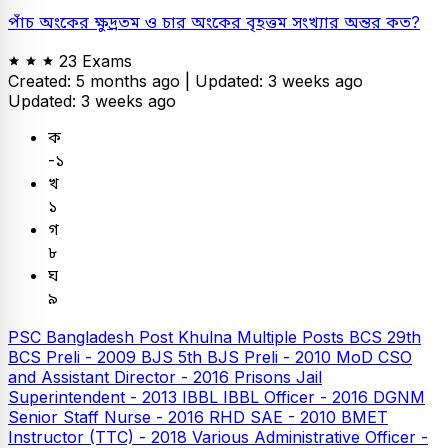
পাঁচ অংকের ক্ষুদ্রতম ও চার অংকের বৃহত্তম সংখ্যার অন্তর কত?
23 Exams
Created: 5 months ago |
Updated: 3 weeks ago
Updated: 3 weeks ago
ক
-১
খ
১
গ
৮
ঘ
৯
PSC
Bangladesh Post Khulna Multiple Posts
BCS
29th
BCS Preli - 2009
BJS
5th BJS Preli - 2010
MoD CSO
and Assistant Director - 2016
Prisons Jail
Superintendent - 2013
IBBL
IBBL Officer - 2016
DGNM
Senior Staff Nurse - 2016
RHD SAE - 2010
BMET
Instructor (TTC) - 2018
Various Administrative Officer -