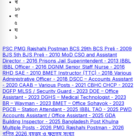
খ
১০
গ
৫
ঘ
১
PSC
PMG Rajshahi Postman
BCS
29th BCS Preli - 2009
BJS
5th BJS Preli - 2010
MoD CSO and Assistant
Director - 2016
Prisons Jail Superintendent - 2013
IBBL
IBBL Officer - 2016
DGNM Senior Staff Nurse - 2016
RHD SAE - 2010
BMET Instructor (TTC) - 2018
Various
Administrative Officer - 2018
DSCC – Accounts Assistant
- 2020
CAAB – Various Posts - 2021
CBHC CHCP - 2022
DGFP MLSS / Security Guard - 2023
DOE – Office
Assistant - 2023
DGHS – Medical Technologist - 2023
BR – Wayman - 2023
BMET – Office Sohayok - 2023
PGCB – Station Attendant - 2025
IBBL TAO - 2025
PWD
Accounts Assistant / Office Assistant - 2025
GDA
Building Inspector - 2025
Bangladesh Post Khulna
Multiple Posts - 2026
PMG Rajshahi Postman - 2026
গণিত
2026
বৃহত্তম ও ক্ষুদ্রতম সংখ্যা