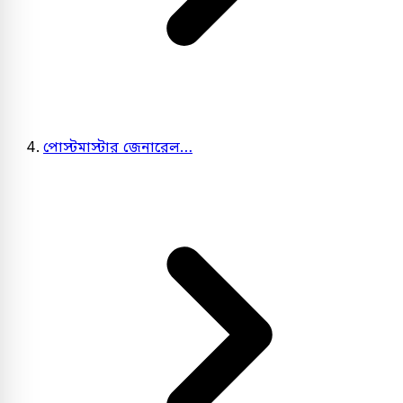
পোস্টমাস্টার জেনারেল…