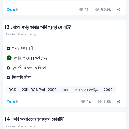
Des
50.5k
13
13 .
বাংলা কথ্য ভাষার আদি গ্রন্থ কোনটি?
Updated: 6 months ago
প্রভু যিশুর বাণী
কৃপার শাস্ত্রের অর্থভেদ
ফুলমণি ও করুণার বিবরণ
মিশনারি জীবন
BCS
29th BCS Preli-2009
বাংলা
বাংলা গদ্যের উৎপত্তি
2009
Des
5.8k
14
14 .
কবি আলাওলের জন্মস্থান কোনটি?
Updated: 6 months ago