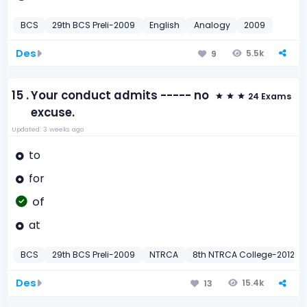
BCS
29th BCS Preli-2009
English
Analogy
2009
Des
5.5k
9
15 .
Your conduct admits ----- no
24 Exams
excuse.
Updated: 3 weeks ago
to
for
of
at
BCS
29th BCS Preli-2009
NTRCA
8th NTRCA College-2012
Des
15.4k
13