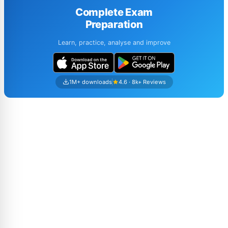
Complete Exam
Preparation
Learn, practice, analyse and improve
1M+ downloads
4.6 · 8k+ Reviews