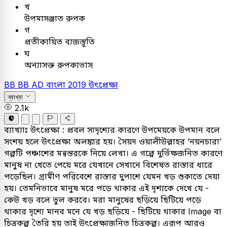
খ
উপমাসঞ্জাত রুপক
গ
প্রতীকায়িত ব্যজস্তূতি
ঘ
অন্যাসক্ত রুপকাভাস
BB
BB AD
বাংলা
2019
উৎপ্রেক্ষা
ব্যাখ্যা
2.1k
ব্যাখ্যাঃ
উৎপ্রেক্ষা : প্রবল সাদৃশ্যের কারণে উপমেয়কে উপমান বলে
সংশয় হলে উৎপ্রেক্ষা অলঙ্কার হয়। সৈয়দ ওয়ালীউল্লাহর ‘নয়নচারা’
গল্পটি পঞ্চাশের মন্বন্তরকে নিয়ে লেখা। এ গল্পে দুর্ভিক্ষজনিত কারণে
মানুষ না খেতে পেয়ে মরে যেখানে সেখানে বিশেষত রাস্তার ধারে
পড়েছিল। গ্রামীণ পরিবেশে রাস্তার দুপাশে যেমন খড় শুকাতে দেয়া
হয়। তেমনিভাবে মানুষ মরে পড়ে থাকার এই দৃশ্যকে দেখে যে -
কেউ খড় বলে ভুল করবে। মরা মানুষের ছড়িয়ে ছিটিয়ে পড়ে
থাকার দৃশ্যে মানব মনে যে খড় ছড়িয়ে - ছিটিয়ে থাকার Image বা
চিত্রকল্প তৈরি হয় তাই উৎপ্রেক্ষাজনিত চিত্রকল্প। এরূপ আরও