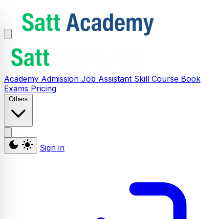
Academy
Admission
Job Assistant
Skill
Course
Book
Exams
Pricing
Others
Sign in