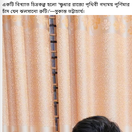
একটি বিখ্যাত চিত্রকল্প হলো ‘ক্ষুধার রাজ্যে পৃথিবী গদ্যময় পূর্ণিমার
চাঁদ যেন ঝলসানো রুটি।’—সুকান্ত ভট্টাচার্য।