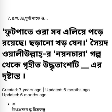
&#039;ফুটপাতে ও…
'ফুটপাতে ওরা সব এলিয়ে পড়ে
রয়েছে। ছড়ানো খড় যেন।' সৈয়দ
ওয়ালীউল্লাহ্-র 'নয়নচারা' গল্প
থেকে গৃহীত উদ্ধৃতাংশটি __ এর
দৃষ্টান্ত ।
Created: 7 years ago |
Updated: 6 months ago
Updated: 6 months ago
ক
উৎপ্রেক্ষঋদ্ধ চিত্রকল্প