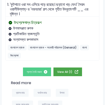
1.
'ফুটপাতে ওরা সব এলিয়ে পড়ে রয়েছে। ছড়ানো খড় যেন।' সৈয়দ
ওয়ালীউল্লাহ্-র 'নয়নচারা' গল্প থেকে গৃহীত উদ্ধৃতাংশটি __ এর
দৃষ্টান্ত ।
উৎপ্রেক্ষঋদ্ধ চিত্রকল্প
উপমাসঞ্জাত রুপক
প্রতীকায়িত ব্যজস্তূতি
অন্যাসক্ত রুপকাভাস
বাংলাদেশ ব্যাংক
বাংলাদেশ ব্যাংক - সহকারী পরিচালক (General)
বাংলা
উৎপ্রেক্ষা
প্রশ্ন তৈরি করুন
View All (1)
Read more
শব্দালংকার
অর্থালংকার
উপমা
রূপক আলংকার
ব্যতিরেক অলংকার