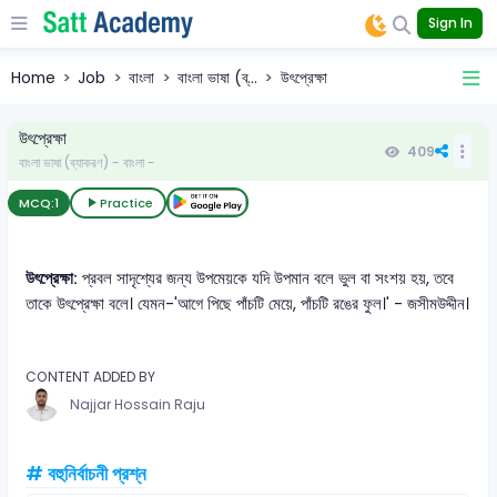
Sign In
Home
Job
বাংলা
বাংলা ভাষা (ব্...
উৎপ্রেক্ষা
উৎপ্রেক্ষা
409
বাংলা ভাষা (ব্যাকরণ) - বাংলা -
MCQ:
1
Practice
উৎপ্রেক্ষা:
প্রবল সাদৃশ্যের জন্য উপমেয়কে যদি উপমান বলে ভুল বা সংশয় হয়, তবে
তাকে উৎপ্রেক্ষা বলে। যেমন-'আগে পিছে পাঁচটি মেয়ে, পাঁচটি রঙের ফুল।' - জসীমউদ্দীন।
CONTENT ADDED BY
Najjar Hossain Raju
# বহুনির্বাচনী প্রশ্ন