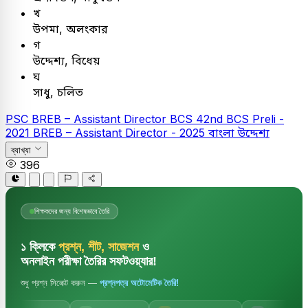
খ
উপমা, অলংকার
গ
উদ্দেশ্য, বিধেয়
ঘ
সাধু, চলিত
PSC
BREB – Assistant Director
BCS
42nd BCS Preli -
2021
BREB – Assistant Director - 2025
বাংলা
উদ্দেশ্য
ব্যাখ্যা
396
শিক্ষকদের জন্য বিশেষভাবে তৈরি
১ ক্লিকে
প্রশ্ন, শীট, সাজেশন
ও
অনলাইন পরীক্ষা তৈরির সফটওয়্যার!
শুধু প্রশ্ন সিলেক্ট করুন —
প্রশ্নপত্র অটোমেটিক তৈরি!