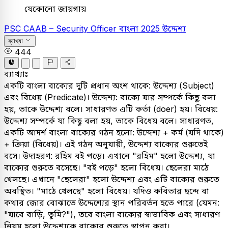
যেকোনো জায়গায়
PSC
CAAB – Security Officer
বাংলা
2025
উদ্দেশ্য
ব্যাখ্যা
444
ব্যাখ্যাঃ
একটি বাংলা বাক্যের দুটি প্রধান অংশ থাকে: উদ্দেশ্য (Subject)
এবং বিধেয় (Predicate)। উদ্দেশ্য: বাক্যে যার সম্পর্কে কিছু বলা
হয়, তাকে উদ্দেশ্য বলে। সাধারণত এটি কর্তা (doer) হয়। বিধেয়:
উদ্দেশ্য সম্পর্কে যা কিছু বলা হয়, তাকে বিধেয় বলে। সাধারণত,
একটি আদর্শ বাংলা বাক্যের গঠন হলো: উদ্দেশ্য + কর্ম (যদি থাকে)
+ ক্রিয়া (বিধেয়)। এই গঠন অনুযায়ী, উদ্দেশ্য বাক্যের শুরুতেই
বসে। উদাহরণ: রহিম বই পড়ে। এখানে "রহিম" হলো উদ্দেশ্য, যা
বাক্যের শুরুতে বসেছে। "বই পড়ে" হলো বিধেয়। ছেলেরা মাঠে
খেলছে। এখানে "ছেলেরা" হলো উদ্দেশ্য এবং এটি বাক্যের শুরুতে
অবস্থিত। "মাঠে খেলছে" হলো বিধেয়। যদিও কবিতার ছন্দে বা
কথার জোর বোঝাতে উদ্দেশ্যের স্থান পরিবর্তন হতে পারে (যেমন:
"যাবে বাড়ি, তুমি?"), তবে বাংলা বাক্যের স্বাভাবিক এবং সাধারণ
নিয়ম হলো উদ্দেশ্যকে বাক্যের শুরুতে স্থাপন করা।