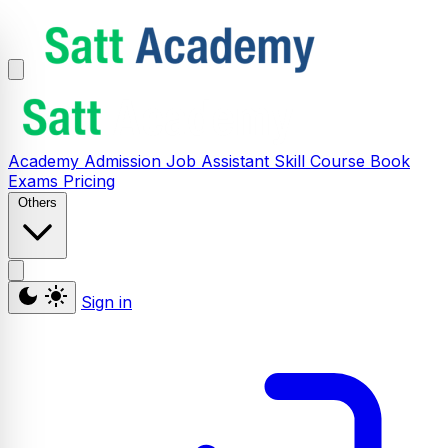
Academy
Admission
Job Assistant
Skill
Course
Book
Exams
Pricing
Others
Sign in