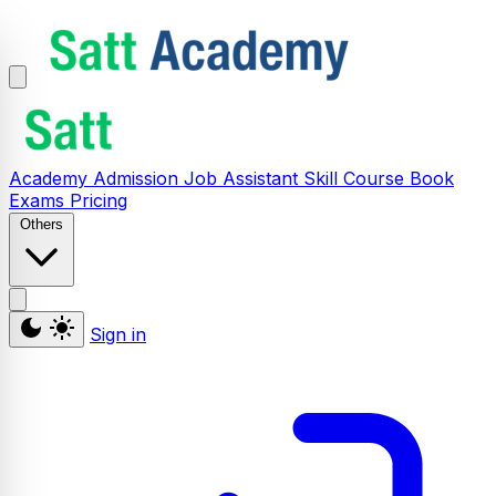
Academy
Admission
Job Assistant
Skill
Course
Book
Exams
Pricing
Others
Sign in