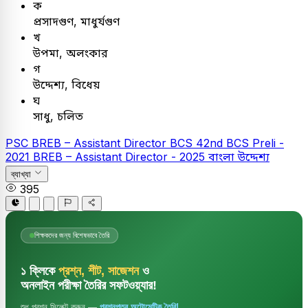
ক
প্রসাদগুণ, মাধুর্যগুণ
খ
উপমা, অলংকার
গ
উদ্দেশ্য, বিধেয়
ঘ
সাধু, চলিত
PSC
BREB – Assistant Director
BCS
42nd BCS Preli -
2021
BREB – Assistant Director - 2025
বাংলা
উদ্দেশ্য
ব্যাখ্যা
395
শিক্ষকদের জন্য বিশেষভাবে তৈরি
১ ক্লিকে
প্রশ্ন, শীট, সাজেশন
ও
অনলাইন পরীক্ষা তৈরির সফটওয়্যার!
শুধু প্রশ্ন সিলেক্ট করুন —
প্রশ্নপত্র অটোমেটিক তৈরি!