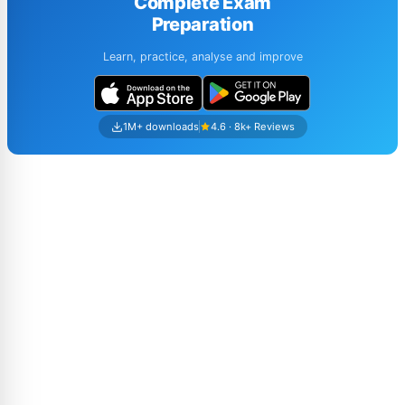
Complete Exam
Preparation
Learn, practice, analyse and improve
1M+ downloads
4.6 · 8k+ Reviews