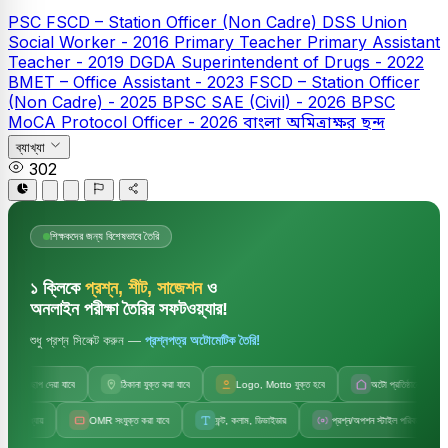
PSC
FSCD – Station Officer (Non Cadre)
DSS Union
Social Worker - 2016
Primary Teacher
Primary Assistant
Teacher - 2019
DGDA Superintendent of Drugs - 2022
BMET – Office Assistant - 2023
FSCD – Station Officer
(Non Cadre) - 2025
BPSC SAE (Civil) - 2026
BPSC
MoCA Protocol Officer - 2026
বাংলা
অমিত্রাক্ষর ছন্দ
ব্যাখ্যা
302
শিক্ষকদের জন্য বিশেষভাবে তৈরি
১ ক্লিকে
প্রশ্ন, শীট, সাজেশন
ও
অনলাইন পরীক্ষা তৈরির সফটওয়্যার!
শুধু প্রশ্ন সিলেক্ট করুন —
প্রশ্নপত্র অটোমেটিক তৈরি!
াপ দেয়া যাবে
ঠিকানা যুক্ত করা যাবে
Logo, Motto যুক্ত হবে
অটো প্রতিষ্ঠানের নাম
OMR সংযুক্ত করা যাবে
ফন্ট, কলাম, ডিভাইডার
প্রশ্ন/অপশন স্টাইল পরিবর্তন
সেট ক