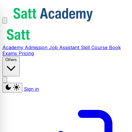
Academy
Admission
Job Assistant
Skill
Course
Book
Exams
Pricing
Others
Sign in