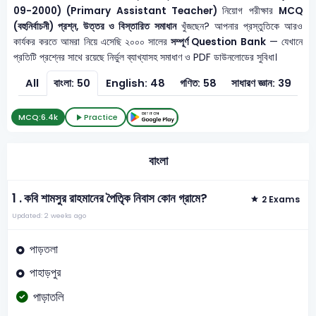
09-2000) (Primary Assistant Teacher)
নিয়োগ পরীক্ষার
MCQ
(বহুনির্বাচনী) প্রশ্ন, উত্তর ও বিস্তারিত সমাধান
খুঁজছেন? আপনার প্রস্তুতিকে আরও
কার্যকর করতে আমরা নিয়ে এসেছি ২০০০ সালের
সম্পূর্ণ Question Bank
— যেখানে
প্রতিটি প্রশ্নের সাথে রয়েছে নির্ভুল ব্যাখ্যাসহ সমাধাণ ও PDF ডাউনলোডের সুবিধা।
All
বাংলা: 50
English: 48
গণিত: 58
সাধারণ জ্ঞান: 39
মা
MCQ:
6.4k
Practice
বাংলা
1 .
কবি শামসুর রাহমানের পৈতিৃক নিবাস কোন গ্রামে?
2 Exams
Updated: 2 weeks ago
পাড়তলা
পাহাড়পুর
পাড়াতলি