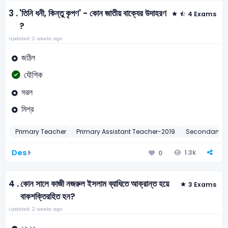
3 .
'তিনি ধনী, কিন্তু কৃপণ' - কোন জাতীয় বাক্যের উদাহরণ
4 Exams
?
Updated: 2 weeks ago
জঠিল
যৌগিক
সরল
মিশ্র
Primary Teacher
Primary Assistant Teacher-2019
Secondary T
Des
1.3k
0
4 .
কোন সালে কাজী নজরুল ইসলাম ব্যাধিতে আক্রান্ত হয়ে
3 Exams
বাকশক্তিরহিত হন?
Updated: 2 weeks ago