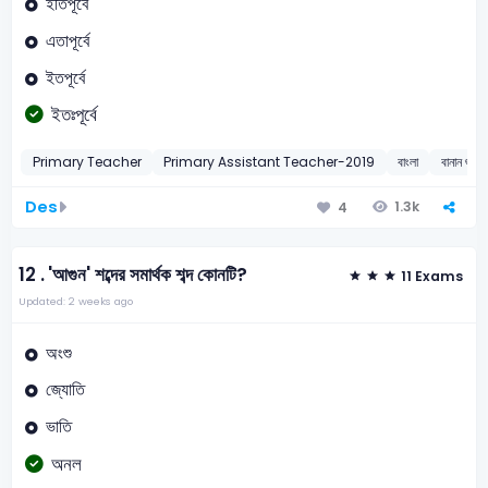
ইতিপূর্বে
এতাপূর্বে
ইতপূর্বে
ইতঃপূর্বে
Primary Teacher
Primary Assistant Teacher-2019
বাংলা
বানান শুদ্ধ
Des
1.3k
4
12 .
'আগুন' শব্দের সমার্থক শব্দ কোনটি?
11 Exams
Updated: 2 weeks ago
অংশু
জ্যোতি
ভাতি
অনল