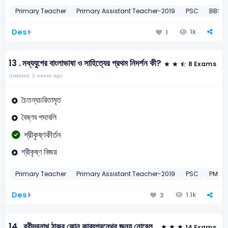
Primary Teacher
Primary Assistant Teacher-2019
PSC
BBS St
Des
1k
1
13 .
মধ্যযুগের বাংলাভাষা ও সাহিত্যের প্রথম নিদর্শন কী?
8 Exams
Updated: 2 weeks ago
চৈতন্যচরিতামৃত
বৈষ্ণব পদাবলি
শ্রীকৃষ্ণকীর্তন
শ্রীকৃষ্ণ বিজয়
Primary Teacher
Primary Assistant Teacher-2019
PSC
PMO V
Des
1.1k
3
14 .
রবীন্দ্রনাথ ঠাকুর কোন কাব্যগ্রন্থের জন্য নোবেল
14 Exams