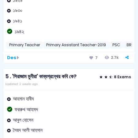
১৯২৯
১৯৩০
১৯৪১
১৯৪২
Primary Teacher
Primary Assistant Teacher-2019
PSC
BR SA
Des
2.7k
7
5 .
'সিরাজাম মুনীরা' কাব্যগ্রন্থের কবি কে?
8 Exams
Updated: 2 weeks ago
আহসান হাবীব
ফররুখ আহমদ
আবুল হোসেন
সৈয়দ আলী আহসান