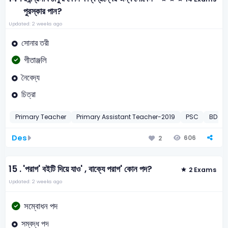
পুরস্কার পান?
Updated: 2 weeks ago
সোনার তরী
গীতাঞ্জলি
নৈবেদ্য
চিত্রা
Primary Teacher
Primary Assistant Teacher-2019
PSC
BD PO
Des
606
2
15 .
'পরাগ' বইটি দিয়ে যাও' , বাক্যে পরাগ' কোন পদ?
2 Exams
Updated: 2 weeks ago
সম্বোধন পদ
সম্বদ্ধ পদ