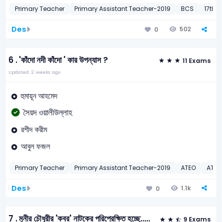
Primary Teacher
Primary Assistant Teacher-2019
BCS
17th B
Des
502
0
6 .
'কাঁদো নদী কাঁদো ' কার উপন্যাস ?
11 Exams
Updated: 2 weeks ago
হুমায়ূন আহমেদ
সৈয়দ ওয়ালীউল্লাহ
রশীদ করীম
আবুল ফজল
Primary Teacher
Primary Assistant Teacher-2019
ATEO
ATEO
Des
1.1k
0
7 .
মুনীর চৌধুরীর 'কবর' নাটকের পরিপ্রেক্ষিত হচ্ছে.....
9 Exams