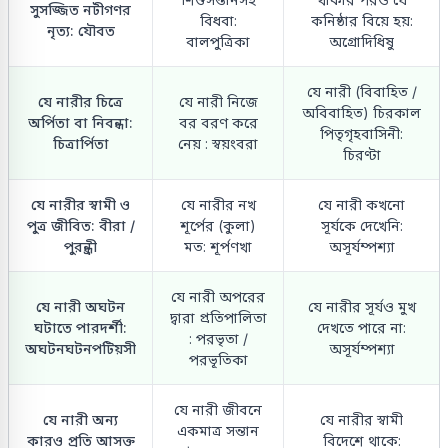
সুসজ্জিত নটীগণর
বিধবা:
কনিষ্ঠার বিয়ে হয়:
নৃত্য: যৌবত
বালপুত্রিকা
অগ্রোদিধিষু
যে নারী (বিবাহিত /
যে নারীর চিত্রে
যে নারী নিজে
অবিবাহিত) চিরকাল
অর্পিতা বা নিবন্ধা:
বর বরণ করে
পিতৃগৃহবাসিনী:
চিত্রার্পিতা
নেয় : স্বয়ংবরা
চিরণ্টা
যে নারীর স্বামী ও
যে নারীর নখ
যে নারী কখনো
পুত্র জীবিত: বীরা /
শূর্পের (কুলা)
সূর্যকে দেখেনি:
পুরন্ধ্রী
মত: শূর্পণখা
অসূর্যম্পশ্যা
যে নারী অপরের
যে নারী অঘটন
যে নারীর সূর্যও মুখ
দ্বারা প্রতিপালিতা
ঘটাতে পারদর্শী:
দেখতে পারে না:
: পরভৃতা /
অঘটনঘটনপটিয়সী
অসূর্যম্পশ্যা
পরভূতিকা
যে নারী জীবনে
যে নারী অন্য
যে নারীর স্বামী
একমাত্র সন্তান
কারও প্রতি আসক্ত
বিদেশে থাকে: