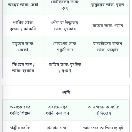
কোকিলের ডাক:
অশ্বের ডাক: হেষা
কুকুরের ডাক: বুক্কন
কুহু
পাখির ডাক:
পেঁচা বা উল্লুকের
বাঘের ডাক: গর্জন
কূজন / কাকলি
ডাক: ঘৃৎকার
ময়ূরের ডাক:
মোরগের ডাক:
রাজহাঁসের কর্কশ
কেকা
শকুনিবাদ
ডাক: ক্রেঙ্কার
সিংহের নাদ /
হাতির ডাক: বৃংহিত
ডাক: হুংকার
/ বৃংহণ
ধ্বনি
অলংকারের
অব্যক্ত মধুর
আনন্দজনক ধ্বনি:
ধ্বনি: শিঞ্জন
ধ্বনি: কলতান
নন্দিঘোষ
গম্ভীর ধ্বনি:
ঝনঝন শব্দ :
আনন্দের আতিশয্যে সৃষ্ট