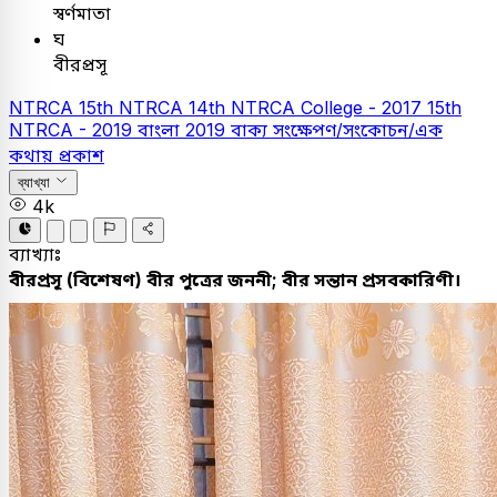
স্বর্ণমাতা
ঘ
বীরপ্রসূ
NTRCA
15th NTRCA
14th NTRCA College - 2017
15th
NTRCA - 2019
বাংলা
2019
বাক্য সংক্ষেপণ/সংকোচন/এক
কথায় প্রকাশ
ব্যাখ্যা
4k
ব্যাখ্যাঃ
বীরপ্রসূ
(
বিশেষণ
)
বীর
পুত্রের
জননী
;
বীর
সন্তান
প্রসবকারিণী
।