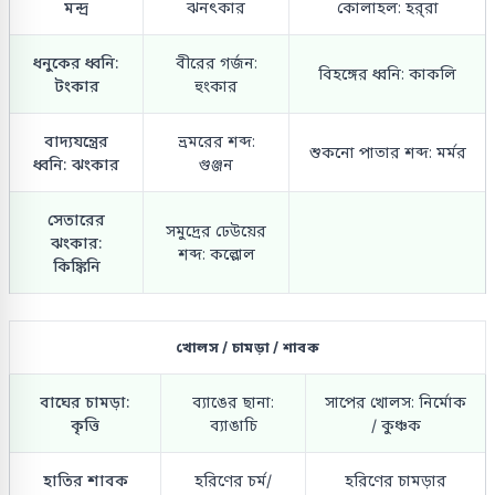
মন্দ্র
ঝনৎকার
কোলাহল: হর্‌রা
ধনুকের ধ্বনি:
বীরের গর্জন:
বিহঙ্গের ধ্বনি: কাকলি
টংকার
হুংকার
বাদ্যযন্ত্রের
ভ্রমরের শব্দ:
শুকনো পাতার শব্দ: মর্মর
ধ্বনি: ঝংকার
গুঞ্জন
সেতারের
সমুদ্রের ঢেউয়ের
ঝংকার:
শব্দ: কল্লোল
কিঙ্কিনি
খোলস / চামড়া / শাবক
বাঘের চামড়া:
ব্যাঙের ছানা:
সাপের খোলস: নির্মোক
কৃত্তি
ব্যাঙাচি
/ কুঞ্চক
হাতির শাবক
হরিণের চর্ম/
হরিণের চামড়ার