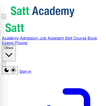
Academy
Admission
Job Assistant
Skill
Course
Book
Exams
Pricing
Others
Sign in