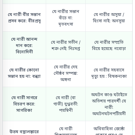
যে নারীর সন্তান
যে নারী বীর সন্তান
যে নারীর অসূয়া /
বাঁচে না:
প্রসব করে: বীরপ্রসূ
হিংসা নাই: অনসূয়া
মৃতবৎসা
যে নারী আনন্দ
যে নারীর সতীন /
যে নারীর সম্প্রতি
দান করে:
শত্রু নেই: নিঃসপ্ত
বিয়ে হয়েছে: নবোঢ়া
বিনোদিনী
যে নারীর দেহ
যে নারীর কোনো
যে নারীর সহবাসে
সৌষ্ঠব সম্পন্না:
সন্তান হয় না: বন্ধ্যা
মৃত্যু হয় : বিষকন্যকা
অঙ্গনা
অঘটন কাণ্ড ঘটাইতে
যে নারী সাগরে
যে নারী (বা
অতিশয় পারদর্শী যে
বিচরণ করে:
গাভী) দুগ্ধবতী:
নারী:
সাগরিকা
পয়স্বিনী
অঘটনঘটনপটিয়সী
যে নারী
অবিবাহিতা জ্যেষ্ঠা
উত্তম বস্ত্রালঙ্কারে
শিশুসন্তানসহ
থাকার পরও যে