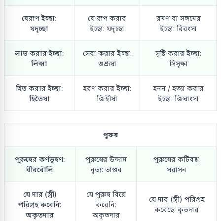
যেরূপ ইচ্ছা:
যে রূপ করার
রমণ বা সঙ্গমের
যদৃচ্ছা
ইচ্ছা: যদৃচ্ছা
ইচ্ছা: রিরংসা
লাভ করার ইচ্ছা:
সেবা করার ইচ্ছা:
সৃষ্টি করার ইচ্ছা:
লিপ্সা
শুশ্রূষা
সিসৃক্ষা
হিত করার ইচ্ছা:
হরণ করার ইচ্ছা:
হনন / হত্যা করার
হিতৈষা
জিহীর্ষা
ইচ্ছা: জিঘাংসা
পুরুষ
পুরুষের কর্ণভূষণ:
পুরুষের উদ্দাম
পুরুষের কটিবন্ধ:
বীরবৌলি
নৃত্য: তাণ্ডব
সরাসন
যে দার (স্ত্রী)
যে পুরুষ বিয়ে
যে দার (স্ত্রী) পরিগ্রহ
পরিগ্রহ করেনি:
করেনি:
করেছে: কৃতদার
অকৃতদার
অকৃতদার