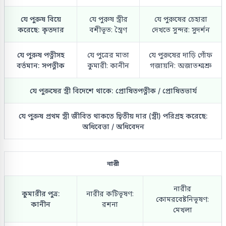
যে পুরুষ বিয়ে
যে পুরুষ স্ত্রীর
যে পুরুষের চেহারা
করেছে: কৃতদার
বশীভূত: স্ত্রৈণ
দেখতে সুন্দর: সুদর্শন
যে পুরুষ পত্নীসহ
যে পুত্রের মাতা
যে পুরুষের দাড়ি গোঁফ
বর্তমান: সপত্নীক
কুমারী: কানীন
গজায়নি: অজাতশ্মশ্রু
যে পুরুষের স্ত্রী বিদেশে থাকে: প্রোষিতপত্নীক / প্রোষিতভার্য
যে পুরুষ প্রথম স্ত্রী জীবিত থাকতে দ্বিতীয় দার (স্ত্রী) পরিগ্রহ করেছে:
অধিবেত্তা / অধিবেদন
নারী
নারীর
কুমারীর পুত্র:
নারীর কটিভূষণ:
কোমরবেষ্টনিভূষণ:
কানীন
রশনা
মেখলা