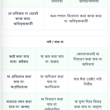
ভবিতব্য
অপরিণামদর্শী
যে ভবিষ্যত না ভেবেই
অগ্র-পশ্চাৎ বিবেচনা করে কাজ করে
কাজ করে:
না: অবিমৃষ্যকারী
অবিমৃষ্যকারী
নাই / যায় না
কোনোভাবেই যা
কষ্টে করা যায়
যা জয় করা যায়
নিবারণ করা যায় না:
যাহা: কষ্টকর
না: অজয়
অনিবার্য
যা প্রতিরোধ করা
যা অতিক্রম করা
যার ঈহা (চেষ্টা) নাই:
যায় না:
যায় না:
নিরীহ
অপ্রতিরোধ্য
অনতিক্রম্য
যা নিবারণ করা
যাহাতে গমন করা
যা মূল্য দিয়ে বিচার
যায় না:
যায় না: অগম্য
করা যায় না: অমূল্য
অনিবারিত