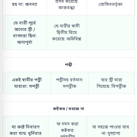
প্রসব করেছে:
হয় না: অনন্যা
প্রোষিতভর্তৃকা
কাকবন্ধ্যা
যে নারী পূর্বে
যে নারীর স্বামী
অন্যের স্ত্রী /
দ্বিতীয় বিয়ে
বাগদত্তা ছিল:
করেছে: অধিবিন্না
অন্যপূর্বা
পত্নী
একই স্বামীর পত্নী
পত্নীসহ বর্তমান:
যার স্ত্রী মারা
যাহারা: সপত্নী
সপত্নীক
গিয়েছে: বিপত্নীক
কষ্টকর / সহজে না
যা দমন করা
যা কষ্টে নিবারণ
যা সহজে পাওয়া যায়
কষ্টকর:
করা যায়: দুর্নিবার
না: দুষ্প্রাপ্য
দুর্দমনীয়