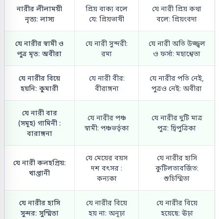
নারীর লীলাময়ী
প্রিয় বাক্য বলে
যে নারী প্রিয় কথা
নৃত্য: লাস্য
যে: প্রিয়ভাষী
বলে: প্রিয়ংবদা
যে নারীর স্বামী ও
যে নারী সুন্দরী:
যে নারী অতি উজ্জ্বল
পুত্র মৃত: অবীরা
রমা
ও ফর্সা: মহাশ্বেতা
যে নারীর বিয়ে
যে নারী বীর:
যে নারীর পতি নেই,
হয়নি: কুমারী
বীরাঙ্গনা
পুত্রও নেই: অবীরা
যে নারী বার
যে নারীর পঞ্চ
যে নারীর দুটি মাত্র
(সমূহ) গামিনী :
স্বামী: পঞ্চভর্তৃকা
পুত্র: দ্বিপুত্রিকা
বারাঙ্গনা
যে মেয়ের বয়স
যে নারীর হাসি
যে নারী কলহপ্রিয়:
দশ বৎসর :
কুটিলতাবর্জিত:
খাপ্তানী
কন্যকা
শুচিস্মিতা
যে নারীর হাসি
যে নারীর বিয়ে
যে নারীর বিয়ে
সুন্দর: সুস্মিতা
হয় না: অনূঢ়া
হয়েছে: ঊঢ়া