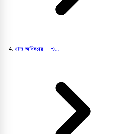
খাদ্য অধিদপ্তর — ও…