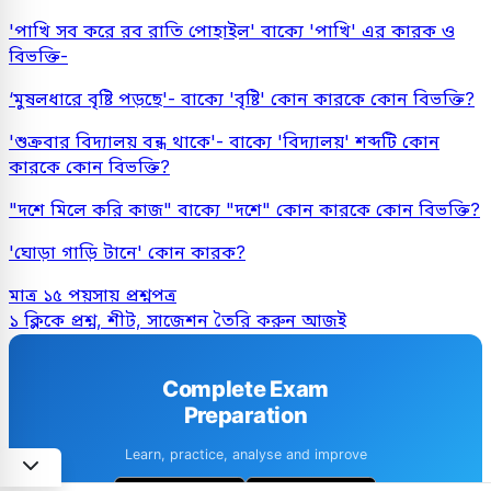
'পাখি সব করে রব রাতি পোহাইল' বাক্যে 'পাখি' এর কারক ও
বিভক্তি-
‘মুষলধারে বৃষ্টি পড়ছে'- বাক্যে 'বৃষ্টি' কোন কারকে কোন বিভক্তি?
'শুক্রবার বিদ্যালয় বন্ধ থাকে'- বাক্যে 'বিদ্যালয়' শব্দটি কোন
কারকে কোন বিভক্তি?
"দশে মিলে করি কাজ" বাক্যে "দশে" কোন কারকে কোন বিভক্তি?
'ঘোড়া গাড়ি টানে' কোন কারক?
মাত্র ১৫ পয়সায় প্রশ্নপত্র
১ ক্লিকে প্রশ্ন, শীট, সাজেশন তৈরি করুন আজই
Complete Exam
Preparation
Learn, practice, analyse and improve