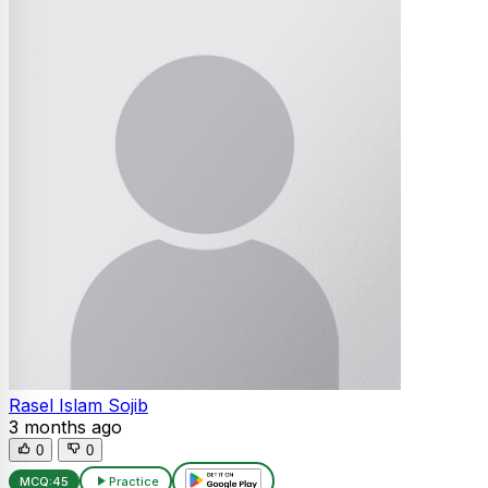
Rasel Islam Sojib
3 months ago
0
0
MCQ:
45
Practice