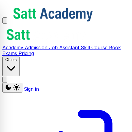
Academy
Admission
Job Assistant
Skill
Course
Book
Exams
Pricing
Others
Sign in