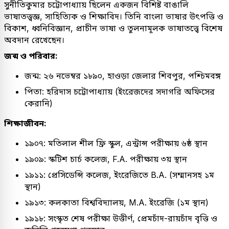
সুনীতিকুমার চট্টোপাধ্যায় ছিলেন একজন বিশিষ্ট বাঙালি
ভাষাতত্ত্বজ্ঞ, সাহিত্যিক ও শিক্ষাবিদ। তিনি বাংলা ভাষার উৎপত্তি ও
বিকাশ, ধ্বনিবিজ্ঞান, প্রাচীন ভাষা ও তুলনামূলক ভাষাতত্ত্বে বিশেষ
অবদান রেখেছেন।
জন্ম ও পরিবার:
জন্ম: ২৬ নভেম্বর ১৮৯০, হাওড়া জেলার শিবপুর, পশ্চিমবঙ্গ
পিতা: হরিদাস চট্টোপাধ্যায় (ইংরেজদের সদাগরি অফিসের
কেরানি)
শিক্ষাজীবন:
১৯০৭: মতিলাল শীল ফ্রি স্কুল, এন্ট্রান্স পরীক্ষায় ৬ষ্ঠ স্থান
১৯০৯: স্কটিশ চার্চ কলেজ, F.A. পরীক্ষায় ৩য় স্থান
১৯১১: প্রেসিডেন্সি কলেজ, ইংরেজিতে B.A. (সম্মানসহ ১ম
স্থান)
১৯১৩: কলকাতা বিশ্ববিদ্যালয়, M.A. ইংরেজি (১ম স্থান)
১৯১৮: সংস্কৃত শেষ পরীক্ষা উত্তীর্ণ, প্রেমচাঁদ-রায়চাঁদ বৃত্তি ও