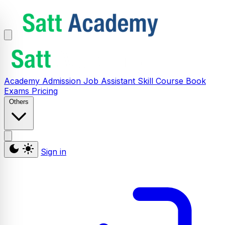
Academy
Admission
Job Assistant
Skill
Course
Book
Exams
Pricing
Others
Sign in