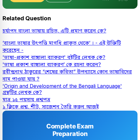
Related Question
চর্যাপদ বাংলা ভাষায় রচিত, এটি প্রমাণ করেন কে?
’বাংলা ভাষার উৎপত্তি মাগধি প্রাকৃত থেকে’ । - এই উক্তিটি
করেছেন -
'ভাষা-প্রকাশ বাঙ্গালা ব্যাকরণ' বইটির লেখক কে?
'ভাষা প্রকাশ বাঙ্গালা ব্যাকরণ’ কে রচনা করেন?
রবীন্দ্রনাথ ঠাকুরের “শেষের কবিতা” উপন্যাসে কোন ভাষাবিদের
নাম পাওয়া যায় ?
'Origin and Development of the Bengali Language'
গ্রন্থটির লেখক কে?
মাত্র ১৫ পয়সায় প্রশ্নপত্র
১ ক্লিকে প্রশ্ন, শীট, সাজেশন তৈরি করুন আজই
Complete Exam
Preparation