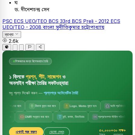
ঘ
ড. দীনেশচন্দ্র সেন
PSC
ECS UEO/TEO
BCS
33rd BCS Preli - 2012
ECS
UEO/TEO - 2008
বাংলা
সুনীতিকুমার চট্টোপাধ্যায়
ব্যাখ্যা
2.6k
শিক্ষকদের জন্য বিশেষভাবে তৈরি
১ ক্লিকে
প্রশ্ন, শীট, সাজেশন
ও
অনলাইন পরীক্ষা তৈরির সফটওয়্যার!
শুধু প্রশ্ন সিলেক্ট করুন —
প্রশ্নপত্র অটোমেটিক তৈরি!
াপ দেয়া যাবে
ঠিকানা যুক্ত করা যাবে
Logo, Motto যুক্ত হবে
অটো প্রতিষ্ঠানের নাম
়
OMR সংযুক্ত করা যাবে
ফন্ট, কলাম, ডিভাইডার
প্রশ্ন/অপশন স্টাইল পরিবর্তন
সেট ক
৫০,০০০+
৩০ লক্ষ+
এখনই শুরু করুন
ডেমো দেখুন
শিক্ষক
প্রশ্নপত্র