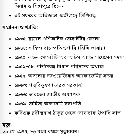
সিয়াম ও সিঙ্গাপুরে ছিলেন
এই সফরের অভিজ্ঞতা
যাত্রী
গ্রন্থে লিপিবদ্ধ
সম্মাননা ও খ্যাতি:
১৯৩৫: রয়্যাল এশিয়াটিক সোসাইটির ফেলো
১৯৪৮: সাহিত্য বাচস্পতি উপাধি (হিন্দি ভাষায়)
১৯৫০: লন্ডন সোসাইটি অব আর্টস অ্যান্ড সায়েন্সের সদস্য
১৯৫২–৫৮: পশ্চিমবঙ্গ বিধান পরিষদের অধ্যক্ষ
১৯৫৫: অসলোর নরওয়েজিয়ান অ্যাকাডেমির সদস্য
১৯৬৩: পদ্মবিভূষণ (ভারত সরকার)
১৯৬৬: ভারতের জাতীয় অধ্যাপক
১৯৬৯: সাহিত্য অকাদেমি সভাপতি
কবিগুরু রবীন্দ্রনাথ ঠাকুর থেকে ‘ভাষাচার্য’ উপাধি লাভ
মৃত্যু:
২৯ মে ১৯৭৭, ৮৬ বছর বয়সে মৃত্যুবরণ।