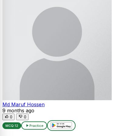
Md Maruf Hossen
9 months ago
0
0
MCQ:
12
Practice