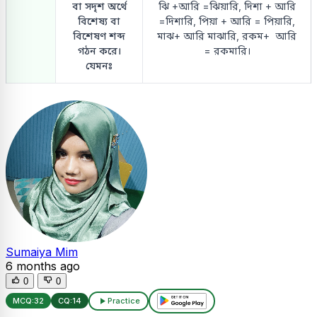
বা সদৃশ অর্থে
ঝি +আরি =ঝিয়ারি, দিশা + আরি
বিশেষ্য বা
=দিশারি, পিয়া + আরি = পিয়ারি,
বিশেষণ শব্দ
মাঝ+ আরি মাঝারি, রকম+ আরি
গঠন করে।
= রকমারি।
যেমনঃ
Sumaiya Mim
6 months ago
0
0
MCQ:
32
CQ:
14
Practice