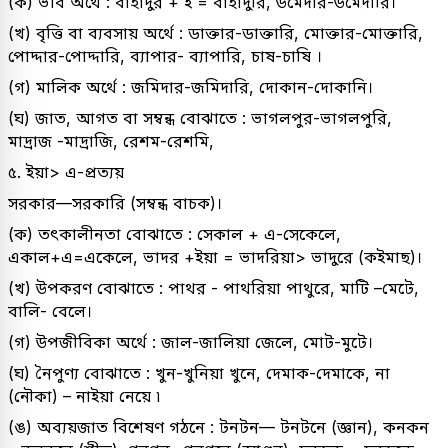
(ক) ভাব অর্থে : বাহাদুর + ই = বাহাদুরি, উমেদার-উমেদারি।
(খ) বৃত্তি বা ব্যবসায় অর্থে : ডাক্তার-ডাক্তারি, মোক্তার-মোক্তারি,
পোদ্দার-পোদ্দারি, ব্যাপার- ব্যাপারি, চাষ-চাষি ।
(গ) মালিক অর্থে : জমিদার-জমিদারি, দোকান-দোকানি।
(ঘ) জাত, আগত বা সম্বন্ধ বোঝাতে : ভাগলপুর-ভাগলপুরি,
মাদ্রাজ -মাদ্রাজি, রেশম-রেশমি,
৫. ইয়া> এ-প্রত্যয়
সরকার—সরকারি (সম্বন্ধ বাচক)।
(ক) তৎকালীনতা বোঝাতে : সেকাল + এ-সেকেলে,
একাল+এ=একেলে, ভাদর +ইয়া = ভাদরিয়া> ভাদুরে (কইমাছ)।
(খ) উপকরণ বোঝাতে : পাথর - পাথরিয়া পাথুরে, মাটি –মেটে,
বালি- বেলে।
(গ) উপজীবিকা অর্থে : জাল-জালিয়া জেলে, মোট-মুটে।
(ঘ) নৈপুণ্য বোঝাতে : খুন-খুনিয়া খুনে, দেমাক-দেমাকে, না
(নৌকা) – নাইয়া নেয়ে ৷
(ঙ) অব্যয়জাত বিশেষণ গঠনে : টনটন— টনটনে (জ্ঞান), কনকন