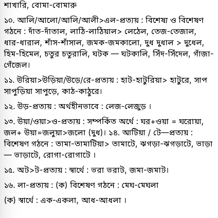
শাখারি, বোমা-বোমারু
১০. আলি/আলো/আলি/আলী>এল-প্রত্যয় : বিশেষ্য ও বিশেষণ
গঠনে : দাঁত-দাঁতাল, লাঠি-লাঠিয়াল> লেঠেল, তেজ-তেজাল,
ধার-ধারাল, শাঁস-শাঁসাল, জমক-জমকালো, দুধ দুধাল > দুধেল,
হিম-হিমেল, চতুর চতুরালি, ঘটক — ঘটকালি, সিঁদ-সিঁদেল, গাঁজা-
গেঁজেল।
১১. উরিয়া>উড়িয়া/উড়ে/রে-প্রত্যয় : হাট-হাটুরিয়া> হাটুরে, সাপ
সাপুড়িয়া সাপুড়ে, কাঠ-কাঠুরে।
১২. উড়-প্রত্যয় : অর্থহীনভাবে : লেজ-লেজুড় ।
১৩. উয়া/ওয়া>ও-প্রত্যয় : সম্পর্কিত অর্থে : ঘর+ওয়া = ঘরোয়া,
জল+ উয়া=জলুয়া>জলো (দুধ)। ১৪. আটিয়া / টে—প্রত্যয় :
বিশেষণ গঠনে : তামা-তামাটিয়া> তামাটে, ঝগড়া-ঝগড়াটে, ভাড়া
— ভাড়াটে, রোগা-রোগাটে ।
১৫. অট>ট-প্রত্যয় : স্বার্থে : ভরা ভরাট, জমা-জমাট।
১৬. লা-প্রত্যয় : (ক) বিশেষণ গঠনে : মেঘ-মেঘলা
(ক) স্বার্থে : এক-একলা, আধ-আধলা ।