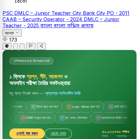
বেতো
PSC
DMLC – Junior Teacher
City Bank
City PO - 2011
CAAB – Security Operator - 2024
DMLC – Junior
Teacher - 2025
বাংলা
বাংলা তদ্ধিত প্রত্যয়
ব্যাখ্যা
173
শিক্ষকদের জন্য বিশেষভাবে তৈরি
১ ক্লিকে
প্রশ্ন, শীট, সাজেশন
ও
অনলাইন পরীক্ষা তৈরির সফটওয়্যার!
শুধু প্রশ্ন সিলেক্ট করুন —
প্রশ্নপত্র অটোমেটিক তৈরি!
লছাপ দেয়া যাবে
ঠিকানা যুক্ত করা যাবে
Logo, Motto যুক্ত হবে
অটো প্রতিষ্ঠানের নাম
ায়
OMR সংযুক্ত করা যাবে
ফন্ট, কলাম, ডিভাইডার
প্রশ্ন/অপশন স্টাইল পরিবর্তন
সেট
৫০,০০০+
৩০ লক্ষ+
এখনই শুরু করুন
ডেমো দেখুন
শিক্ষক
প্রশ্নপত্র