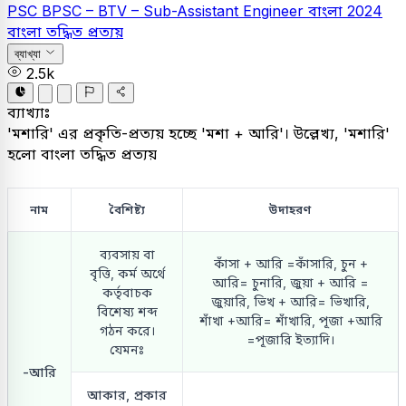
PSC
BPSC – BTV – Sub-Assistant Engineer
বাংলা
2024
বাংলা তদ্ধিত প্রত্যয়
ব্যাখ্যা
2.5k
ব্যাখ্যাঃ
'মশারি' এর প্রকৃতি-প্রত্যয় হচ্ছে 'মশা + আরি'। উল্লেখ্য, 'মশারি'
হলো বাংলা তদ্ধিত প্রত্যয়
নাম
বৈশিষ্ট্য
উদাহরণ
ব্যবসায় বা
কাঁসা + আরি =কাঁসারি, চুন +
বৃত্তি, কর্ম অর্থে
আরি= চুনারি, জুয়া + আরি =
কর্তৃবাচক
জুয়ারি, ভিখ + আরি= ভিখারি,
বিশেষ্য শব্দ
শাঁখা +আরি= শাঁখারি, পূজা +আরি
গঠন করে।
=পূজারি ইত্যাদি।
যেমনঃ
-আরি
আকার, প্রকার