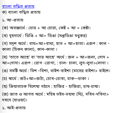
বাংলা তদ্ধিত প্রত্যয়
ক) বাংলা তদ্ধিত প্রত্যয়
১. আ-প্রত্যয়
(ক) অবজ্ঞার্থে : চোর + আ চোরা, কেষ্ট + আ = কেষ্টা।
(খ) বৃহদার্থে : ডিঙি + আ= ডিঙা (সপ্তডিঙা মধুকর)
(গ) সদৃশ অর্থে : বাঘ+আ=বাঘা, হাত + আ=হাতা। এরূপ : কাল -
কালা (চিকন কালা), কান–কানা ।
(ঘ) ‘তাতে আছে’ বা ‘তার আছে' অর্থে : জল + আ=জলা, গোদ +
আ=গোদা। এরূপ : রোগ -রোগা, : চাল- চালা, লুন-লুনা>লোনা ।
(ঙ) সমষ্টি অর্থে : বিশ –বিশা, বাইশ-বাইশা (মাসের বাইশা> বাইশে।
(চ) স্বার্থে : জট+আ=জটা, চোখ-চোখা, চাক—চাকা ।
(ছ) ক্রিয়াবাচক বিশেষ্য গঠনে : হাজির - হাজিরা, চাষ-চাষা।
(জ) জাত ও আগত অর্থে : মহিষ ভইস-ভয়সা (ঘি), দখিন-দখিনা>
দখনে (হাওয়া)।
২. আই-প্রত্যয়