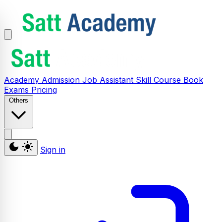
Academy
Admission
Job Assistant
Skill
Course
Book
Exams
Pricing
Others
Sign in