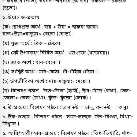
– কনকনে (শীত), গনগন –গনগনে (আগুন), চকচক— চকচকে
(জুতা)।
৬. উয়া> ও-প্রত্যয়
(ক) রোগগ্রস্ত অর্থে : জ্বর + উয়া = জ্বরুয়া জ্বরো।
বাত+উয়া=বাতুয়া> বেতো (ঘোড়া)।
(খ) যুক্ত অর্থে : টাক – টেকো ।
(গ) সেই উপকরণে নির্মিত অর্থে : খড়খড়ো (খড়োঘর)।
(ঘ) জাত অর্থে : ধান–ধেনো ।
(ঙ) সংশ্লিষ্ট অর্থে : মাঠ-মেঠো, গাঁ-গাঁইয়া গেঁয়ো ।:
(চ) উপজীবিকা অর্থে : মাছ-মাছুয়া> মেছো ।
(ছ) বিশেষণ গঠনে : দাঁত-দেঁতো (হাসি), ছাঁদ-ছেঁদো (কথা), তেল-
তেলো> তেলা (মাথা), কুঁজ- কুঁজো (লোক) ।
৭. উ-প্রত্যয় : বিশেষণ গঠনে : ঢাল +উ = ঢালু, কল+উ= =কলু।
৮. উক-প্রত্যয় : বিশেষণ গঠনে : লাজ-লাজুক, মিশ-মিশুক, মিথ্যা-
মিথ্যুক ।
১. আরি/আরী/আরু-প্রত্যয় : বিশেষণ গঠনে : ভিখ-ভিখারি, শাঁখ-