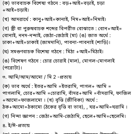
(ক) ভাববাচক বিশেষ্য গঠনে : বড়+আই=বড়াই, চড়া
+আই=চড়াই।
(খ) আদরার্থে : কানু+আই=কানাই, নিম+আই=নিমাই।
(গ) স্ত্রী বা পুরুষবাচক শব্দের বিপরীত বোঝাতে : বোন+আই=
বোনাই, ননদ-নন্দাই, জেঠা-জেঠাই (মা) (ঙ) জাত অর্থে :
ঢাকা+আই=ঢাকাই (জামদানি), পাবনা-পাবনাই (শাড়ি)।
(ঘ) সমগুণবাচক বিশেষ্য গঠনে : মিঠা +আই=মিঠাই।
(ঙ) বিশেষণ গঠনে : চোর চোরাই (মাল), মোগল-মোগলাই
(পরোটা)।
৩. আমি/আম/আমো / মি 2 -প্রত্যয়
(ক) ভাব অর্থে : ইতর+আমি =ইতরামি, পাগল+ আমি =
পাগলামি, চোর+আমি =চোরামি, বাঁদর+আমি =বাঁদরামি, ফাজিল
+আমো=ফাজলামো । (খ) বৃত্তি (জীবিকা) অর্থে :
ঠক+আমো=ঠকামো (ঠকের বৃত্তি বা ভাব), , ঘর+আমি=ঘরামি ।
(গ) নিন্দা জ্ঞাপন : জেঠা+আমি-জেঠামি, ছেলে+আমি=ছেলেমি।
৪. ই/ঈ-প্রত্যয়