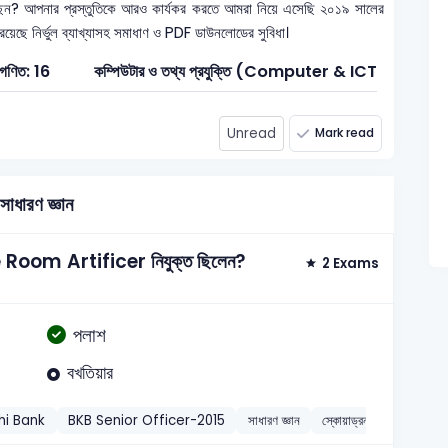
েন? আপনার প্রস্তুতিকে আরও কার্যকর করতে আমরা নিয়ে এসেছি ২০১৯ সালের
 রয়েছে নির্ভুল ব্যাখ্যাসহ সমাধাণ ও PDF ডাউনলোডের সুবিধা।
গণিত: 16
কম্পিউটার ও তথ্য প্রযুক্তি (Computer & ICT): 10
Unread
Mark read
সাধারণ জ্ঞান
ine Room Artificer নিযুক্ত ছিলেন?
2 Exams
পলাশ
বখতিয়ার
shi Bank
BKB Senior Officer-2015
সাধারণ জ্ঞান
স্কোয়াড্রন ইঞ্জিনিয়ার রুহুল 