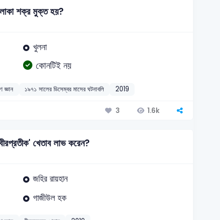
এলাকা শক্র মুক্ত হয়?
খুলনা
কোনটিই নয়
ণ জ্ঞান
১৯৭১ সালের ডিসেম্বর মাসের ঘটনাবলি
2019
1.6k
3
 'বীরপ্রতীক' খেতাব লাভ করেন?
জহির রায়হান
গাজীউল হক