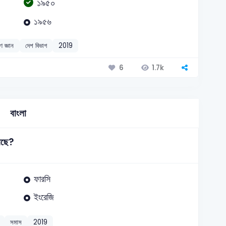
১৯৫০
১৯৫৬
ণ জ্ঞান
দেশ বিভাগ
2019
1.7k
6
বাংলা
েছে?
ফারসি
ইংরেজি
সমাস
2019