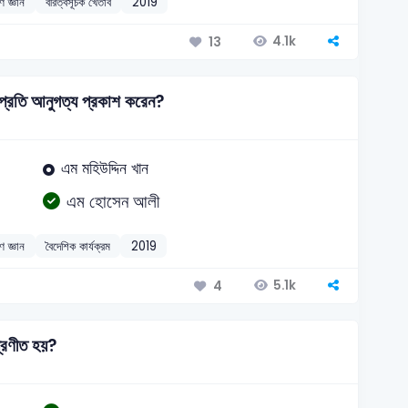
ণ জ্ঞান
বীরত্বসূচক খেতাব
2019
4.1k
13
প্রতি আনুগত্য প্রকাশ করেন?
এম মহিউদ্দিন খান
এম হোসেন আলী
ণ জ্ঞান
বৈদেশিক কার্যক্রম
2019
5.1k
4
প্রণীত হয়?