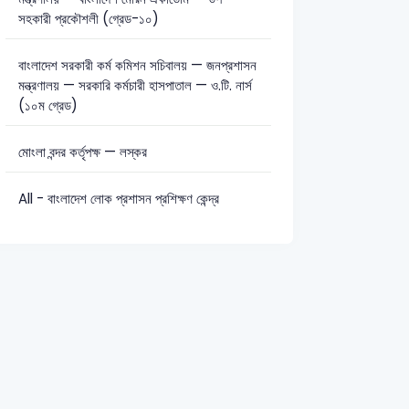
সহকারী প্রকৌশলী (গ্রেড-১০)
সাধারণ জ্ঞান: 22
বাংলাদেশ সরকারী কর্ম কমিশন সচিবালয় — জনপ্রশাসন
মন্ত্রণালয় — সরকারি কর্মচারী হাসপাতাল — ও.টি. নার্স
(১০ম গ্রেড)
মোংলা বন্দর কর্তৃপক্ষ — লস্কর
All - বাংলাদেশ লোক প্রশাসন প্রশিক্ষণ কেন্দ্র
আমিন
2019