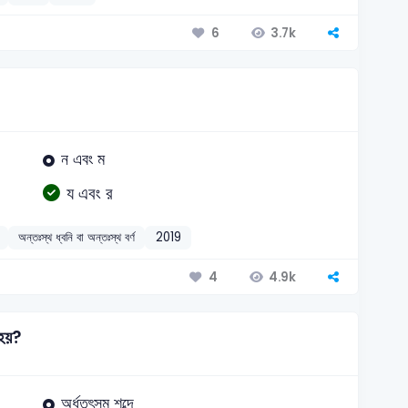
3.7k
6
ন এবং ম
য এবং র
অন্তঃস্থ ধ্বনি বা অন্তঃস্থ বর্ণ
2019
4.9k
4
 হয়?
অর্ধতৎসম শব্দে