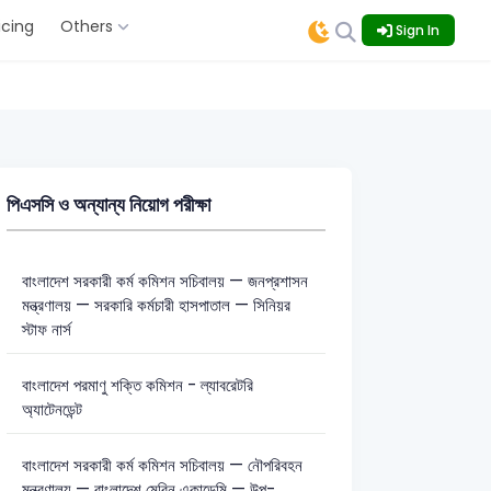
icing
Others
Sign In
পিএসসি ও অন্যান্য নিয়োগ পরীক্ষা
বাংলাদেশ সরকারী কর্ম কমিশন সচিবালয় — জনপ্রশাসন
মন্ত্রণালয় — সরকারি কর্মচারী হাসপাতাল — সিনিয়র
স্টাফ নার্স
বাংলাদেশ পরমাণু শক্তি কমিশন - ল্যাবরেটরি
অ্যাটেনডেন্ট
বাংলাদেশ সরকারী কর্ম কমিশন সচিবালয় — নৌপরিবহন
মন্ত্রণালয় — বাংলাদেশ মেরিন একাডেমি — উপ-