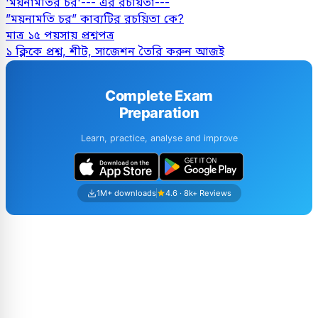
'ময়নামতির চর'--- এর রচয়িতা---
”ময়নামতি চর” কাব্যটির রচয়িতা কে?
মাত্র ১৫ পয়সায় প্রশ্নপত্র
১ ক্লিকে প্রশ্ন, শীট, সাজেশন তৈরি করুন আজই
Complete Exam
Preparation
Learn, practice, analyse and improve
1M+ downloads
4.6 · 8k+ Reviews