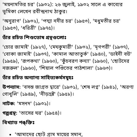
'ময়নামতির চর' (১৯৩২): ২৬ জুলাই, ১৯৩২ সালে এ কাব্যের
ভূমিকা লেখেন রবীন্দ্রনাথ ঠাকুর।
'অনুরাগ' (১৯৩২), 'পদ্মা নদীর চর' (১৯৫৩), 'মধুমতীর চর'
(১৯৫৩), 'ধরিত্রী' (১৯৭৫)।
তাঁর রচিত শিশুতোষ গ্রন্থগুলোঃ
'চোর জামাই' (১৯২৭), 'মেঘকুমারী' (১৯৩২), 'মৃগপরী' (১৯৩৭),
'বোকা জামাই' (১৯৩৭), 'কামাল আতাতুর্ক' (১৯৪০), 'ডাইনী বউ'
(১৯৫৯), 'রূপকথা' (১৯৬০), 'কুঁচবরণ কন্যা' (১৯৬০), 'ছোটদের
নজরুল' (১৯৬০), 'শিয়াল পণ্ডিতের পাঠশালা' (১৯৬৩)।
তাঁর রচিত অন্যান্য সাহিত্যকর্মসমূহঃ
উপন্যাস:
'বসন্ত জাগ্রত দ্বারে' (১৯৩১), 'শেষ লগ্ন' (১৯৪১), 'অরণ্য
গোধূলি' (১৯৪৯), 'নীড়ভ্রষ্ট' (১৯৫৮)।
নাটক:
'মসনদ' (১৯৩১)।
গল্পগ্রন্থ:
'তাসের ঘর' (১৯৫৪)।
বিখ্যাত পঙ্ক্তিঃ
'আমাদের ছোট গ্রাম মায়ের সমান,