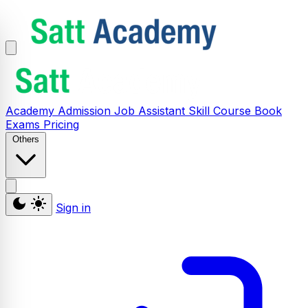
Academy
Admission
Job Assistant
Skill
Course
Book
Exams
Pricing
Others
Sign in