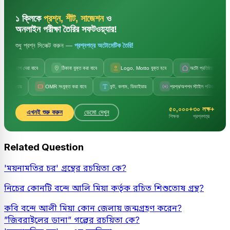
১ ক্লিকে
প্রশ্ন, শীট, সাজেশন
ও
অনলাইন পরীক্ষা তৈরির সফটওয়্যার!
শুধু প্রশ্ন সিলেক্ট করুন —
প্রশ্নপত্র অটোমেটিক তৈরি!
াপ দেয়া যাবে
ঠিকানা যুক্ত করা যাবে
Logo, Motto যুক্ত হবে
অটো প্রতিষ্ঠানের নাম
OMR সংযুক্ত করা যাবে
ফন্ট, কলাম, ডিভাইডার
প্রশ্ন/অপশন স্টাইল পরিবর্তন
সেট ক
৫০,০০০+
৩০ লক্ষ+
এখনই শুরু করুন
ডেমো দেখুন
শিক্ষক
প্রশ্নপত্র
Related Question
'ময়নামতির চর' গ্রন্থের রচয়িতা কে?
নিচের কোনটি বন্দে আলি মিয়া কর্তৃক রচিত শিশুতোষ গ্রন্থ?
কবি বন্দে আলী মিয়া কোন জেলায় জন্মগ্রহণ করেন?
”জিবরাইলের ডানা” গল্পের রচয়িতা কে?