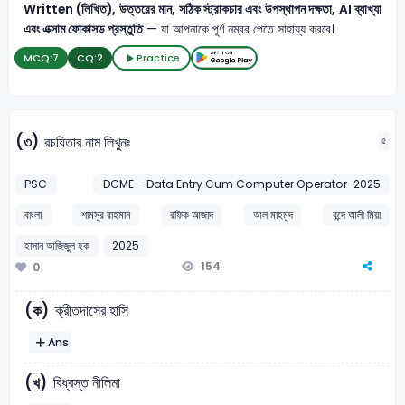
Written (লিখিত), উত্তরের মান, সঠিক স্ট্রাকচার এবং উপস্থাপন দক্ষতা, AI ব্যাখ্যা
এবং এক্সাম ফোকাসড প্রস্তুতি
— যা আপনাকে পূর্ণ নম্বর পেতে সাহায্য করবে।
MCQ:
7
CQ:
2
Practice
(৩)
রচয়িতার নাম লিখুনঃ
৫
PSC
DGME – Data Entry Cum Computer Operator-2025
বাংলা
শামসুর রাহমান
রফিক আজাদ
আল মাহমুদ
বন্দে আলী মিয়া
হাসান আজিজুল হক
2025
154
0
ক্রীতদাসের হাসি
(ক)
Ans
বিধ্বস্ত নীলিমা
(খ)