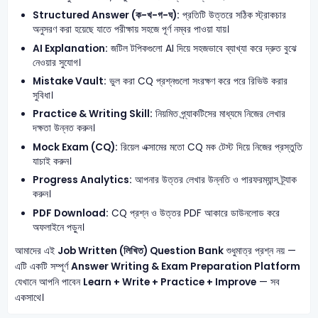
Structured Answer (ক-খ-গ-ঘ):
প্রতিটি উত্তরে সঠিক স্ট্রাকচার
অনুসরণ করা হয়েছে যাতে পরীক্ষায় সহজে পূর্ণ নম্বর পাওয়া যায়।
AI Explanation:
জটিল টপিকগুলো AI দিয়ে সহজভাবে ব্যাখ্যা করে দ্রুত বুঝে
নেওয়ার সুযোগ।
Mistake Vault:
ভুল করা CQ প্রশ্নগুলো সংরক্ষণ করে পরে রিভিউ করার
সুবিধা।
Practice & Writing Skill:
নিয়মিত প্র্যাকটিসের মাধ্যমে নিজের লেখার
দক্ষতা উন্নত করুন।
Mock Exam (CQ):
রিয়েল এক্সামের মতো CQ মক টেস্ট দিয়ে নিজের প্রস্তুতি
যাচাই করুন।
Progress Analytics:
আপনার উত্তর লেখার উন্নতি ও পারফরম্যান্স ট্র্যাক
করুন।
PDF Download:
CQ প্রশ্ন ও উত্তর PDF আকারে ডাউনলোড করে
অফলাইনে পড়ুন।
আমাদের এই
Job Written (লিখিত) Question Bank
শুধুমাত্র প্রশ্ন নয় —
এটি একটি সম্পূর্ণ
Answer Writing & Exam Preparation Platform
যেখানে আপনি পাবেন
Learn + Write + Practice + Improve
— সব
একসাথে।