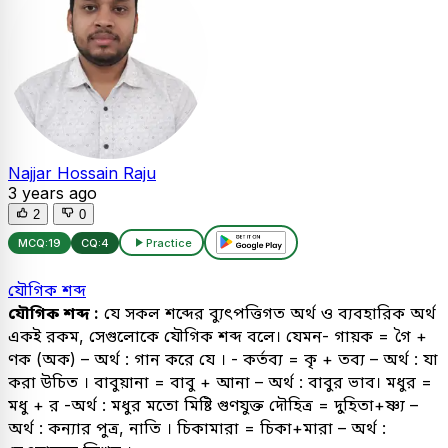
Najjar Hossain Raju
3 years ago
2
0
MCQ:
19
CQ:
4
Practice
যৌগিক শব্দ
যৌগিক শব্দ :
যে সকল শব্দের ব্যুৎপত্তিগত অর্থ ও ব্যবহারিক অর্থ
একই রকম, সেগুলোকে যৌগিক শব্দ বলে। যেমন- গায়ক = গৈ +
ণক (অক) – অর্থ : গান করে যে । - কর্তব্য = কৃ + তব্য – অর্থ : যা
করা উচিত । বাবুয়ানা = বাবু + আনা – অর্থ : বাবুর ভাব। মধুর =
মধু + র -অর্থ : মধুর মতো মিষ্টি গুণযুক্ত দৌহিত্র = দুহিতা+ষ্ণ্য –
অর্থ : কন্যার পুত্র, নাতি । চিকামারা = চিকা+মারা – অর্থ :