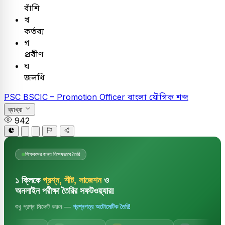
বাঁশি
খ
কর্তব্য
গ
প্রবীণ
ঘ
জলধি
PSC
BSCIC – Promotion Officer
বাংলা
যৌগিক শব্দ
ব্যাখ্যা
942
শিক্ষকদের জন্য বিশেষভাবে তৈরি
১ ক্লিকে
প্রশ্ন, শীট, সাজেশন
ও
অনলাইন পরীক্ষা তৈরির সফটওয়্যার!
শুধু প্রশ্ন সিলেক্ট করুন —
প্রশ্নপত্র অটোমেটিক তৈরি!