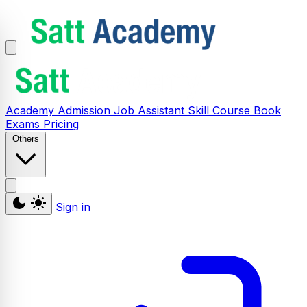
Academy
Admission
Job Assistant
Skill
Course
Book
Exams
Pricing
Others
Sign in